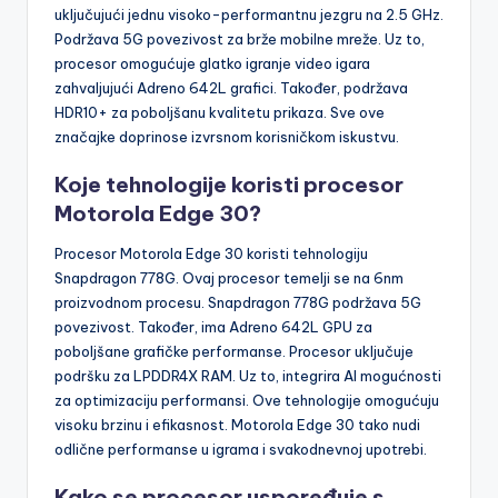
uključujući jednu visoko-performantnu jezgru na 2.5 GHz.
Podržava 5G povezivost za brže mobilne mreže. Uz to,
procesor omogućuje glatko igranje video igara
zahvaljujući Adreno 642L grafici. Također, podržava
HDR10+ za poboljšanu kvalitetu prikaza. Sve ove
značajke doprinose izvrsnom korisničkom iskustvu.
Koje tehnologije koristi procesor
Motorola Edge 30?
Procesor Motorola Edge 30 koristi tehnologiju
Snapdragon 778G. Ovaj procesor temelji se na 6nm
proizvodnom procesu. Snapdragon 778G podržava 5G
povezivost. Također, ima Adreno 642L GPU za
poboljšane grafičke performanse. Procesor uključuje
podršku za LPDDR4X RAM. Uz to, integrira AI mogućnosti
za optimizaciju performansi. Ove tehnologije omogućuju
visoku brzinu i efikasnost. Motorola Edge 30 tako nudi
odlične performanse u igrama i svakodnevnoj upotrebi.
Kako se procesor uspoređuje s