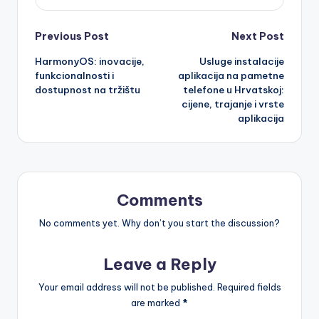
Post
Previous Post
Next Post
HarmonyOS: inovacije,
Usluge instalacije
navigation
funkcionalnosti i
aplikacija na pametne
dostupnost na tržištu
telefone u Hrvatskoj:
cijene, trajanje i vrste
aplikacija
Comments
No comments yet. Why don’t you start the discussion?
Leave a Reply
Your email address will not be published.
Required fields
are marked
*