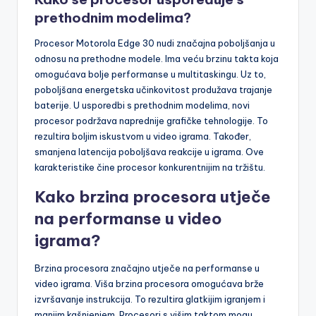
prethodnim modelima?
Procesor Motorola Edge 30 nudi značajna poboljšanja u
odnosu na prethodne modele. Ima veću brzinu takta koja
omogućava bolje performanse u multitaskingu. Uz to,
poboljšana energetska učinkovitost produžava trajanje
baterije. U usporedbi s prethodnim modelima, novi
procesor podržava naprednije grafičke tehnologije. To
rezultira boljim iskustvom u video igrama. Također,
smanjena latencija poboljšava reakcije u igrama. Ove
karakteristike čine procesor konkurentnijim na tržištu.
Kako brzina procesora utječe
na performanse u video
igrama?
Brzina procesora značajno utječe na performanse u
video igrama. Viša brzina procesora omogućava brže
izvršavanje instrukcija. To rezultira glatkijim igranjem i
manjim kašnjenjem. Procesori s višim taktom mogu