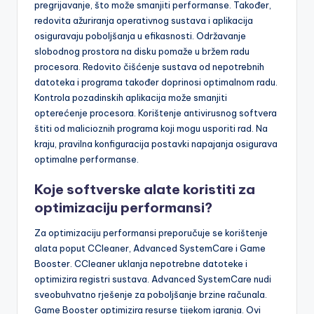
pregrijavanje, što može smanjiti performanse. Također,
redovita ažuriranja operativnog sustava i aplikacija
osiguravaju poboljšanja u efikasnosti. Održavanje
slobodnog prostora na disku pomaže u bržem radu
procesora. Redovito čišćenje sustava od nepotrebnih
datoteka i programa također doprinosi optimalnom radu.
Kontrola pozadinskih aplikacija može smanjiti
opterećenje procesora. Korištenje antivirusnog softvera
štiti od malicioznih programa koji mogu usporiti rad. Na
kraju, pravilna konfiguracija postavki napajanja osigurava
optimalne performanse.
Koje softverske alate koristiti za
optimizaciju performansi?
Za optimizaciju performansi preporučuje se korištenje
alata poput CCleaner, Advanced SystemCare i Game
Booster. CCleaner uklanja nepotrebne datoteke i
optimizira registri sustava. Advanced SystemCare nudi
sveobuhvatno rješenje za poboljšanje brzine računala.
Game Booster optimizira resurse tijekom igranja. Ovi