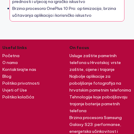
prednosti i utjecaj na igračko iskustvo
Brzina procesora OnePlus 10 Pro: optimizacija, brzina
učitavanja aplikacija i korisničko iskustvo
Useful links
On focus
Početna
Usluge zaštite pametnih
O nama
telefona u Hrvatskoj: vrste
Kontaktirajte nas
zaštite, cijene i trajanje
Blog
Najbolje aplikacije za
Politika privatnosti
poboljšanje fotografija na
Uvjeti of Use
hrvatskim pametnim telefonima
Politika kolačića
Tehnologije koje poboljšavaju
trajanje baterije pametnih
telefona
Brzina procesora Samsung
Galaxy S23: performanse,
energetska učinkovitost i