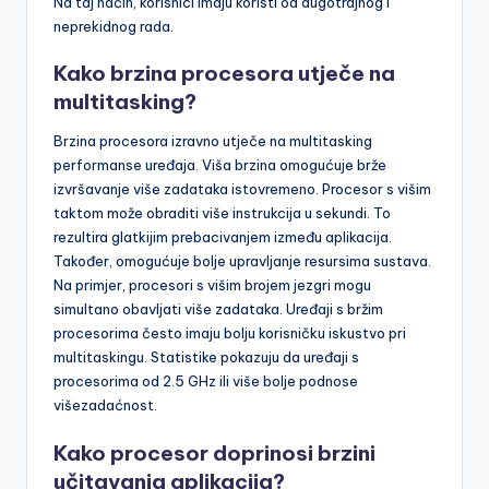
Na taj način, korisnici imaju koristi od dugotrajnog i
neprekidnog rada.
Kako brzina procesora utječe na
multitasking?
Brzina procesora izravno utječe na multitasking
performanse uređaja. Viša brzina omogućuje brže
izvršavanje više zadataka istovremeno. Procesor s višim
taktom može obraditi više instrukcija u sekundi. To
rezultira glatkijim prebacivanjem između aplikacija.
Također, omogućuje bolje upravljanje resursima sustava.
Na primjer, procesori s višim brojem jezgri mogu
simultano obavljati više zadataka. Uređaji s bržim
procesorima često imaju bolju korisničku iskustvo pri
multitaskingu. Statistike pokazuju da uređaji s
procesorima od 2.5 GHz ili više bolje podnose
višezadaćnost.
Kako procesor doprinosi brzini
učitavanja aplikacija?