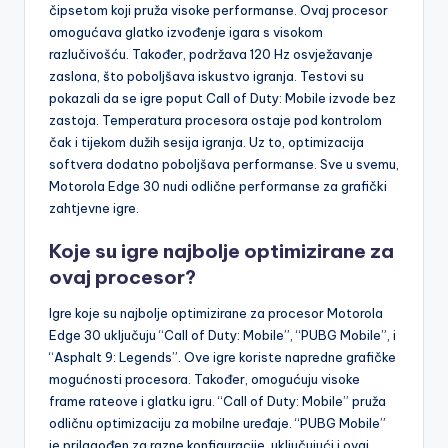
čipsetom koji pruža visoke performanse. Ovaj procesor
omogućava glatko izvođenje igara s visokom
razlučivošću. Također, podržava 120 Hz osvježavanje
zaslona, što poboljšava iskustvo igranja. Testovi su
pokazali da se igre poput Call of Duty: Mobile izvode bez
zastoja. Temperatura procesora ostaje pod kontrolom
čak i tijekom dužih sesija igranja. Uz to, optimizacija
softvera dodatno poboljšava performanse. Sve u svemu,
Motorola Edge 30 nudi odlične performanse za grafički
zahtjevne igre.
Koje su igre najbolje optimizirane za
ovaj procesor?
Igre koje su najbolje optimizirane za procesor Motorola
Edge 30 uključuju “Call of Duty: Mobile”, “PUBG Mobile”, i
“Asphalt 9: Legends”. Ove igre koriste napredne grafičke
mogućnosti procesora. Također, omogućuju visoke
frame rateove i glatku igru. “Call of Duty: Mobile” pruža
odličnu optimizaciju za mobilne uređaje. “PUBG Mobile”
je prilagođen za razne konfiguracije, uključujući i ovaj