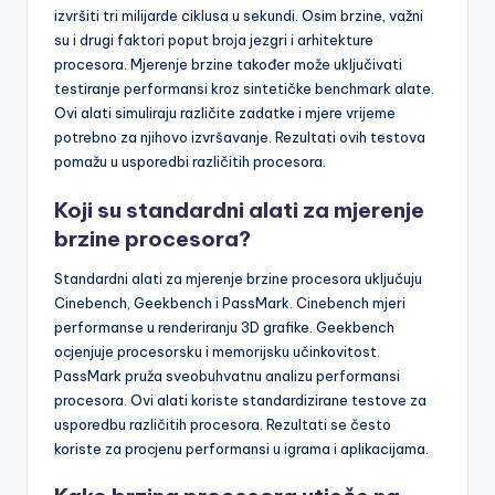
izvršiti tri milijarde ciklusa u sekundi. Osim brzine, važni
su i drugi faktori poput broja jezgri i arhitekture
procesora. Mjerenje brzine također može uključivati
testiranje performansi kroz sintetičke benchmark alate.
Ovi alati simuliraju različite zadatke i mjere vrijeme
potrebno za njihovo izvršavanje. Rezultati ovih testova
pomažu u usporedbi različitih procesora.
Koji su standardni alati za mjerenje
brzine procesora?
Standardni alati za mjerenje brzine procesora uključuju
Cinebench, Geekbench i PassMark. Cinebench mjeri
performanse u renderiranju 3D grafike. Geekbench
ocjenjuje procesorsku i memorijsku učinkovitost.
PassMark pruža sveobuhvatnu analizu performansi
procesora. Ovi alati koriste standardizirane testove za
usporedbu različitih procesora. Rezultati se često
koriste za procjenu performansi u igrama i aplikacijama.