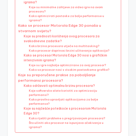
igrama?
Koje su minimalne zahtjeve za video igre na ovom
procesoru?
Kako optimizirati postavke za bolje performanse u
igrama?
Kako se procesor Motorola Edge 30 ponaša u
stvarnom svijetu?
Koje su prednosti korištenja ovog procesora za
svakodnevne zadatke?
Kako brzina procesora utječe na multitasking?
Kako procesor doprinosi brzini učitavanja aplikacija?
Kako se procesor Motorola Edge 30 nosi s grafičkim
intenzivnim igrama?
Koje su igre najbolje optimizirane za ovaj procesor?
Kako se procesor nosi s visokim postavkama grafike?
Koje su preporučene prakse za poboljšanje
performansi procesora?
Kako održavati optimalnu brzinu procesora?
Koje softverske alate koristiti za optimizaciju
performansi?
Kako pravilno upravljati aplikacijama za bolje
performanse?
Koje su najčešće poteškoće s procesorom Motorola
Edge 30?
Kako riješiti probleme s pregrijavanjem procesora?
Što učiniti ako procesor ne ispunjava očekivanja u
igrama?