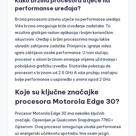
Kako brzina procesora utječe na
performanse uređaja?
Brzina procesora izravno utječe na performanse uređaja.
Viša brzina omogućuje brže izvođenje zadataka. To
rezultira glatkijim radom aplikacija i boljim korisničkim
iskustvom. Uređaji s bržim procesorima mogu lakše
obraditi zahtjevne zadatke. Primjerice, igranje video
igara zahtijeva visoke performanse. U tom slučaju,
procesor s višom brzinom smanjuje vrijeme učitavanja i
poboljšava grafičku izvedbu. Statistike pokazuju da
procesori s brzinom od 2.5 GHz ili više pružaju značajno
bolje performanse u usporedbi s onima ispod 2 GHz.
Koje su ključne značajke
procesora Motorola Edge 30?
Procesor Motorola Edge 30 ima nekoliko ključnih
značajki. Opremljen je Qualcomm Snapdragon 778G+
čipsetom. Ovaj procesor omogućuje visoke performanse
uz energetski učinkovitu upotrebu. Ima osam jezgri,