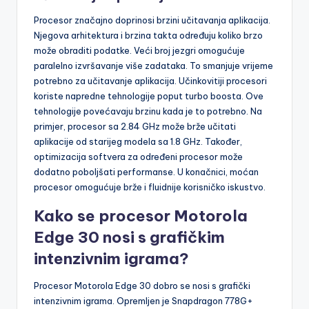
Procesor značajno doprinosi brzini učitavanja aplikacija.
Njegova arhitektura i brzina takta određuju koliko brzo
može obraditi podatke. Veći broj jezgri omogućuje
paralelno izvršavanje više zadataka. To smanjuje vrijeme
potrebno za učitavanje aplikacija. Učinkovitiji procesori
koriste napredne tehnologije poput turbo boosta. Ove
tehnologije povećavaju brzinu kada je to potrebno. Na
primjer, procesor sa 2.84 GHz može brže učitati
aplikacije od starijeg modela sa 1.8 GHz. Također,
optimizacija softvera za određeni procesor može
dodatno poboljšati performanse. U konačnici, moćan
procesor omogućuje brže i fluidnije korisničko iskustvo.
Kako se procesor Motorola
Edge 30 nosi s grafičkim
intenzivnim igrama?
Procesor Motorola Edge 30 dobro se nosi s grafički
intenzivnim igrama. Opremljen je Snapdragon 778G+