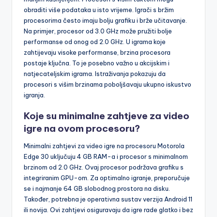
obraditi više podataka u isto vrijeme. Igrači s bržim
procesorima često imaju bolju grafiku i brže učitavanje.
Na primjer, procesor od 3.0 GHz može pružiti bolje
performanse od onog od 2.0 GHz. U igrama koje
zahtijevaju visoke performanse, brzina procesora
postaje ključna. To je posebno važno u akcijskim i
natjecateljskim igrama. Istraživanja pokazuju da
procesori s višim brzinama poboljšavaju ukupno iskustvo
igranja.
Koje su minimalne zahtjeve za video
igre na ovom procesoru?
Minimalni zahtjevi za video igre na procesoru Motorola
Edge 30 uključuju 4 GB RAM-a i procesor s minimalnom
brzinom od 2.0 GHz. Ovaj procesor podržava grafiku s
integriranim GPU-om. Za optimalno igranje, preporučuje
se i najmanje 64 GB slobodnog prostora na disku.
Također, potrebna je operativna sustav verzija Android 11
ili novija. Ovi zahtjevi osiguravaju da igre rade glatko i bez