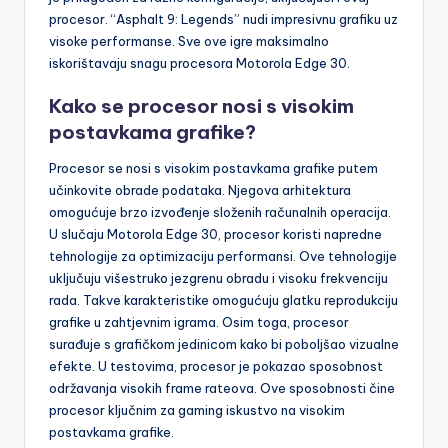
procesor. “Asphalt 9: Legends” nudi impresivnu grafiku uz
visoke performanse. Sve ove igre maksimalno
iskorištavaju snagu procesora Motorola Edge 30.
Kako se procesor nosi s visokim
postavkama grafike?
Procesor se nosi s visokim postavkama grafike putem
učinkovite obrade podataka. Njegova arhitektura
omogućuje brzo izvođenje složenih računalnih operacija.
U slučaju Motorola Edge 30, procesor koristi napredne
tehnologije za optimizaciju performansi. Ove tehnologije
uključuju višestruko jezgrenu obradu i visoku frekvenciju
rada. Takve karakteristike omogućuju glatku reprodukciju
grafike u zahtjevnim igrama. Osim toga, procesor
surađuje s grafičkom jedinicom kako bi poboljšao vizualne
efekte. U testovima, procesor je pokazao sposobnost
održavanja visokih frame rateova. Ove sposobnosti čine
procesor ključnim za gaming iskustvo na visokim
postavkama grafike.