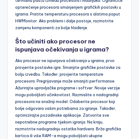
termalnu pastu između procesora i hladnjaka. Ograničite
opterećenje procesora smanjenjem grafičkih postavki u
igrama. Pratite temperaturu procesora s alatima poput
HWMonitor. Ako problemi i dalje postoje, razmotrite
zamjenu komponenti za bolje hlađenje.
Što učiniti ako procesor ne
ispunjava očekivanja u igrama?
Ako procesor ne ispunjava očekivanja u igrama, prvo
provjerite postavke igre. Smanjite grafičke postavke za
bolju izvedbu. Također, provjerite temperature
procesora. Pregrijavanje može smanjiti performanse.
Ažurirajte upravljačke programe i softver. Novije verzije
mogu poboljšati učinkovitost. Razmislite o nadogradnji
procesora na snažniji model. Odaberite procesor koji
bolje odgovara vašim potrebama za igranje. Također,
optimizirajte pozadinske aplikacije. Zatvorite sve
nepotrebne programe tijekom igranja. Na kraju,
razmotrite nadogradnju ostatka hardvera. Brža grafička
kartica ili više RAM-a mogu poboljšati ukupne