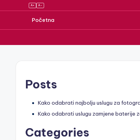
A+
A–
Početna
Skip
to
content
Posts
Kako odabrati najbolju uslugu za fotogr
Kako odabrati uslugu zamjene baterije
Categories