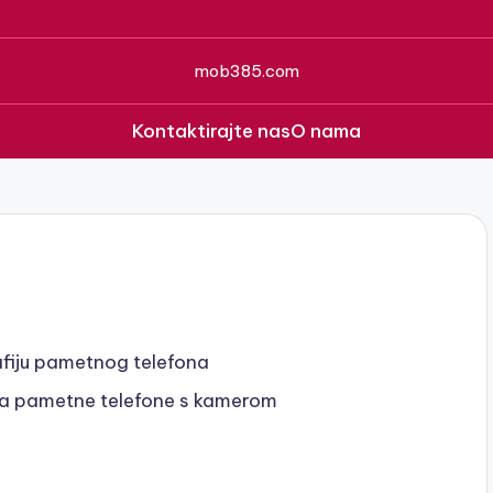
mob385.com
Kontaktirajte nas
O nama
afiju pametnog telefona
 za pametne telefone s kamerom