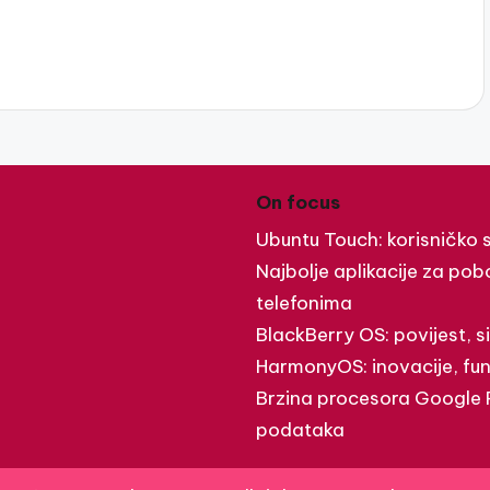
On focus
Ubuntu Touch: korisničko s
Najbolje aplikacije za po
telefonima
BlackBerry OS: povijest, s
HarmonyOS: inovacije, funk
Brzina procesora Google Pi
podataka