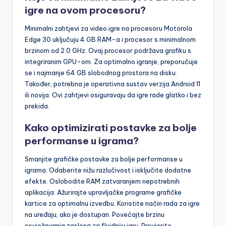
igre na ovom procesoru?
Minimalni zahtjevi za video igre na procesoru Motorola
Edge 30 uključuju 4 GB RAM-a i procesor s minimalnom
brzinom od 2.0 GHz. Ovaj procesor podržava grafiku s
integriranim GPU-om. Za optimalno igranje, preporučuje
se i najmanje 64 GB slobodnog prostora na disku.
Također, potrebna je operativna sustav verzija Android 11
ili novija. Ovi zahtjevi osiguravaju da igre rade glatko i bez
prekida.
Kako optimizirati postavke za bolje
performanse u igrama?
Smanjite grafičke postavke za bolje performanse u
igrama. Odaberite nižu razlučivost i isključite dodatne
efekte. Oslobodite RAM zatvaranjem nepotrebnih
aplikacija. Ažurirajte upravljačke programe grafičke
kartice za optimalnu izvedbu. Koristite način rada za igre
na uređaju, ako je dostupan. Povećajte brzinu
osvježavanja zaslona za fluidniju igru. Provjerite