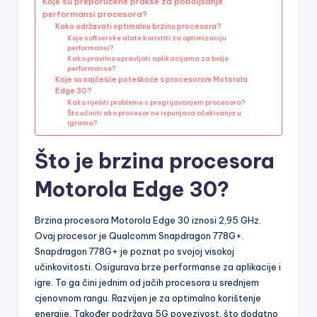
Koje su preporučene prakse za poboljšanje
performansi procesora?
Kako održavati optimalnu brzinu procesora?
Koje softverske alate koristiti za optimizaciju
performansi?
Kako pravilno upravljati aplikacijama za bolje
performanse?
Koje su najčešće poteškoće s procesorom Motorola
Edge 30?
Kako riješiti probleme s pregrijavanjem procesora?
Što učiniti ako procesor ne ispunjava očekivanja u
igrama?
Što je brzina procesora
Motorola Edge 30?
Brzina procesora Motorola Edge 30 iznosi 2,95 GHz.
Ovaj procesor je Qualcomm Snapdragon 778G+.
Snapdragon 778G+ je poznat po svojoj visokoj
učinkovitosti. Osigurava brze performanse za aplikacije i
igre. To ga čini jednim od jačih procesora u srednjem
cjenovnom rangu. Razvijen je za optimalno korištenje
energije. Također podržava 5G povezivost, što dodatno