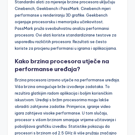
Standardni alati za mjerenje brzine procesora uključuju
Cinebench, Geekbench i PassMark. Cinebench mjeri
performanse u renderiranju 3D grafike. Geekbench
ocjenjuje procesorsku i memorijsku učinkovitost.
PassMark pruža sveobuhvatnu analizu performansi
procesora. Ovi alati koriste standardizirane testove za
usporedbu različitih procesora. Rezultati se često
koriste za procjenu performansi u igrama i aplikacijama.
Kako brzina procesora utječe na
performanse uređaja?
Brzina procesora izravno utječe na performanse uređaja.
Viša brzina omogućuje brže izvođenje zadataka. To
rezultira glatkijim radom aplikacija i boljim korisničkim
iskustvom. Uređaji s bržim procesorima mogu lakše
obraditi zahtjevne zadatke. Primjerice, igranje video
igara zahtijeva visoke performanse. U tom slučaju,
procesor s višom brzinom smanjuje vrijeme učitavanja i
poboljšava grafičku izvedbu. Statistike pokazuju da
procesori s brzinom od 2.5 GHz ili više pružaju značajno