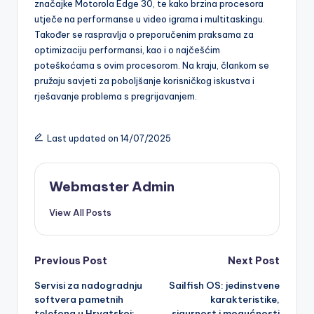
mu omogućuje visoke performanse i 5G podršku. Ovaj
članak analizira kako se mjeri brzina procesora, ključne
značajke Motorola Edge 30, te kako brzina procesora
utječe na performanse u video igrama i multitaskingu.
Također se raspravlja o preporučenim praksama za
optimizaciju performansi, kao i o najčešćim
poteškoćama s ovim procesorom. Na kraju, člankom se
pružaju savjeti za poboljšanje korisničkog iskustva i
rješavanje problema s pregrijavanjem.
Last updated on 14/07/2025
Webmaster Admin
View All Posts
Post
Previous Post
Next Post