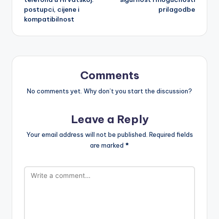
Servisi za nadogradnju
Sailfish OS: jedinstvene
navigation
softvera pametnih
karakteristike,
telefona u Hrvatskoj:
sigurnost i mogućnosti
postupci, cijene i
prilagodbe
kompatibilnost
Comments
No comments yet. Why don’t you start the discussion?
Leave a Reply
Your email address will not be published.
Required fields
are marked
*