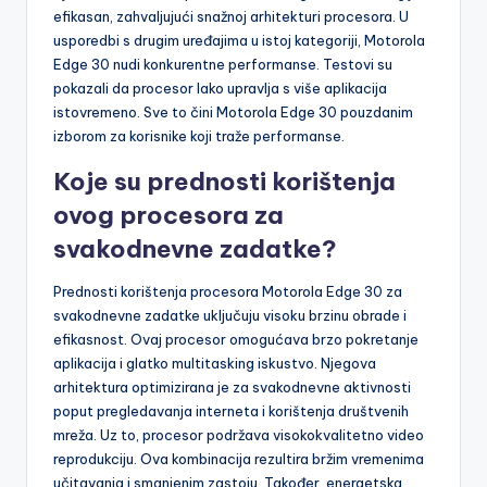
tijekom intenzivne upotrebe. Osim toga, multitasking je
efikasan, zahvaljujući snažnoj arhitekturi procesora. U
usporedbi s drugim uređajima u istoj kategoriji, Motorola
Edge 30 nudi konkurentne performanse. Testovi su
pokazali da procesor lako upravlja s više aplikacija
istovremeno. Sve to čini Motorola Edge 30 pouzdanim
izborom za korisnike koji traže performanse.
Koje su prednosti korištenja
ovog procesora za
svakodnevne zadatke?
Prednosti korištenja procesora Motorola Edge 30 za
svakodnevne zadatke uključuju visoku brzinu obrade i
efikasnost. Ovaj procesor omogućava brzo pokretanje
aplikacija i glatko multitasking iskustvo. Njegova
arhitektura optimizirana je za svakodnevne aktivnosti
poput pregledavanja interneta i korištenja društvenih
mreža. Uz to, procesor podržava visokokvalitetno video
reprodukciju. Ova kombinacija rezultira bržim vremenima