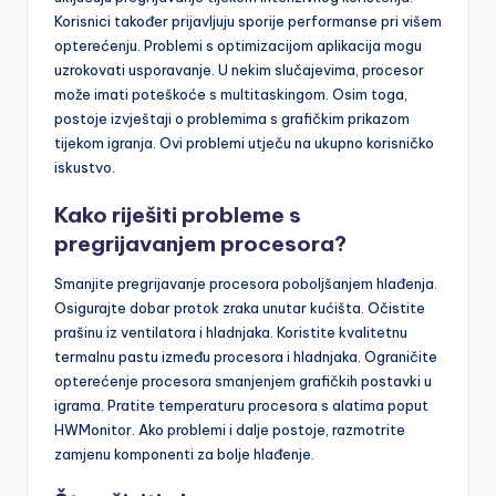
Najčešće poteškoće s procesorom Motorola Edge 30
uključuju pregrijavanje tijekom intenzivnog korištenja.
Korisnici također prijavljuju sporije performanse pri višem
opterećenju. Problemi s optimizacijom aplikacija mogu
uzrokovati usporavanje. U nekim slučajevima, procesor
može imati poteškoće s multitaskingom. Osim toga,
postoje izvještaji o problemima s grafičkim prikazom
tijekom igranja. Ovi problemi utječu na ukupno korisničko
iskustvo.
Kako riješiti probleme s
pregrijavanjem procesora?
Smanjite pregrijavanje procesora poboljšanjem hlađenja.
Osigurajte dobar protok zraka unutar kućišta. Očistite
prašinu iz ventilatora i hladnjaka. Koristite kvalitetnu
termalnu pastu između procesora i hladnjaka. Ograničite
opterećenje procesora smanjenjem grafičkih postavki u
igrama. Pratite temperaturu procesora s alatima poput
HWMonitor. Ako problemi i dalje postoje, razmotrite