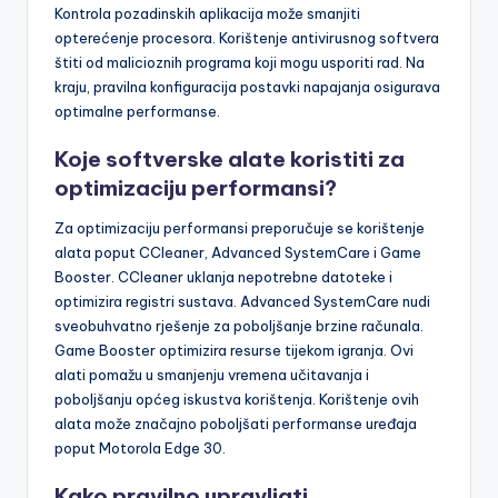
procesora. Redovito čišćenje sustava od nepotrebnih
datoteka i programa također doprinosi optimalnom radu.
Kontrola pozadinskih aplikacija može smanjiti
opterećenje procesora. Korištenje antivirusnog softvera
štiti od malicioznih programa koji mogu usporiti rad. Na
kraju, pravilna konfiguracija postavki napajanja osigurava
optimalne performanse.
Koje softverske alate koristiti za
optimizaciju performansi?
Za optimizaciju performansi preporučuje se korištenje
alata poput CCleaner, Advanced SystemCare i Game
Booster. CCleaner uklanja nepotrebne datoteke i
optimizira registri sustava. Advanced SystemCare nudi
sveobuhvatno rješenje za poboljšanje brzine računala.
Game Booster optimizira resurse tijekom igranja. Ovi
alati pomažu u smanjenju vremena učitavanja i
poboljšanju općeg iskustva korištenja. Korištenje ovih
alata može značajno poboljšati performanse uređaja