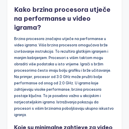
Kako brzina procesora utječe
na performanse u video
igrama?
Brzina procesora značajno utječe na performanse u
video igrama. Viša brzina procesora omogućava brže
izvršavanje instrukcija. To rezultira glatkijim igranjem i
manjim kašnjenjem. Procesori s višim taktom mogu
obraditi više podataka u isto vrijeme. Igrači s bržim
procesorima često imaju bolju grafiku i brže učitavanje.
Na primjer, procesor od 3.0 GHz može pružiti bolje
performanse od onog od 2.0 GHz. U igrama koje
zahtijevaju visoke performanse, brzina procesora
postaje ključna. To je posebno važno u akcijskim i
natjecateljskim igrama. Istraživanja pokazuju da
procesori s višim brzinama poboljšavaju ukupno iskustvo
igranja.
Koje su minimalne zahtjeve za video