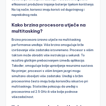
učitavanja i smanjenim zastoju. Također, energetska
efikasnost produžava trajanje baterije tijekom korištenja.
Na taj način, korisnici imaju koristi od dugotrajnog i
neprekidnog rada.
Kako brzina procesora utječe na
multitasking?
Brzina procesora izravno utječe na multitasking
performanse uređaja. Viša brzina omogućuje brže
izvršavanje više zadataka istovremeno. Procesor s višim
taktom može obraditi više instrukcija u sekundi. To
rezultira glatkijim prebacivanjem između aplikacija.
Također, omogućuje bolje upravljanje resursima sustava.
Na primjer, procesori s višim brojem jezgri mogu
simultano obavljati više zadataka. Uređaji s bržim
procesorima često imaju bolju korisničku iskustvo pri
multitaskingu. Statistike pokazuju da uređaji s
procesorima od 2.5 GHz ili više bolje podnose
višezadaćnost.