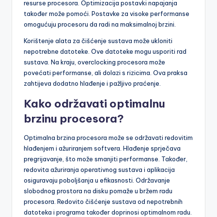
Osim toga, korisnici trebaju smanjiti broj pokrenutih
aplikacija u pozadini. Manje aktivnih procesa oslobađa
resurse procesora. Optimizacija postavki napajanja
također može pomoći. Postavke za visoke performanse
omogućuju procesoru da radi na maksimalnoj brzini.
Korištenje alata za čišćenje sustava može ukloniti
nepotrebne datoteke. Ove datoteke mogu usporiti rad
sustava. Na kraju, overclocking procesora može
povećati performanse, ali dolazi s rizicima. Ova praksa
zahtijeva dodatno hlađenje i pažljivo praćenje.
Kako održavati optimalnu
brzinu procesora?
Optimalna brzina procesora može se održavati redovitim
hlađenjem i ažuriranjem softvera. Hlađenje sprječava
pregrijavanje, što može smanjiti performanse. Također,
redovita ažuriranja operativnog sustava i aplikacija
osiguravaju poboljšanja u efikasnosti. Održavanje
slobodnog prostora na disku pomaže u bržem radu