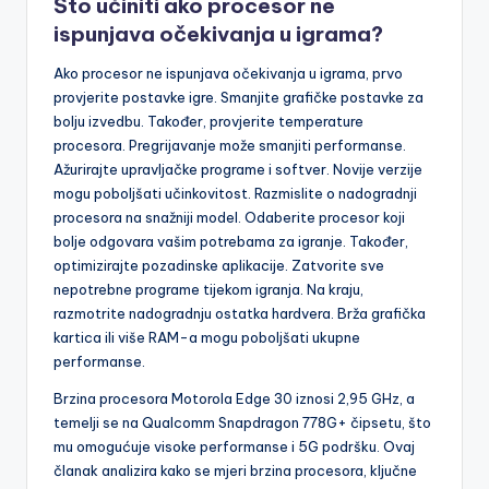
zamjenu komponenti za bolje hlađenje.
Što učiniti ako procesor ne
ispunjava očekivanja u igrama?
Ako procesor ne ispunjava očekivanja u igrama, prvo
provjerite postavke igre. Smanjite grafičke postavke za
bolju izvedbu. Također, provjerite temperature
procesora. Pregrijavanje može smanjiti performanse.
Ažurirajte upravljačke programe i softver. Novije verzije
mogu poboljšati učinkovitost. Razmislite o nadogradnji
procesora na snažniji model. Odaberite procesor koji
bolje odgovara vašim potrebama za igranje. Također,
optimizirajte pozadinske aplikacije. Zatvorite sve
nepotrebne programe tijekom igranja. Na kraju,
razmotrite nadogradnju ostatka hardvera. Brža grafička
kartica ili više RAM-a mogu poboljšati ukupne
performanse.
Brzina procesora Motorola Edge 30 iznosi 2,95 GHz, a
temelji se na Qualcomm Snapdragon 778G+ čipsetu, što