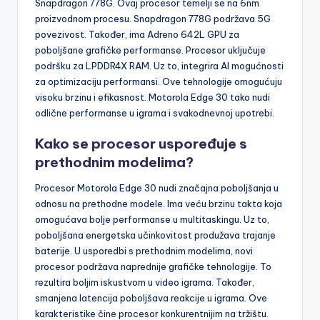
Snapdragon 778G. Ovaj procesor temelji se na 6nm
proizvodnom procesu. Snapdragon 778G podržava 5G
povezivost. Također, ima Adreno 642L GPU za
poboljšane grafičke performanse. Procesor uključuje
podršku za LPDDR4X RAM. Uz to, integrira AI mogućnosti
za optimizaciju performansi. Ove tehnologije omogućuju
visoku brzinu i efikasnost. Motorola Edge 30 tako nudi
odlične performanse u igrama i svakodnevnoj upotrebi.
Kako se procesor uspoređuje s
prethodnim modelima?
Procesor Motorola Edge 30 nudi značajna poboljšanja u
odnosu na prethodne modele. Ima veću brzinu takta koja
omogućava bolje performanse u multitaskingu. Uz to,
poboljšana energetska učinkovitost produžava trajanje
baterije. U usporedbi s prethodnim modelima, novi
procesor podržava naprednije grafičke tehnologije. To
rezultira boljim iskustvom u video igrama. Također,
smanjena latencija poboljšava reakcije u igrama. Ove
karakteristike čine procesor konkurentnijim na tržištu.