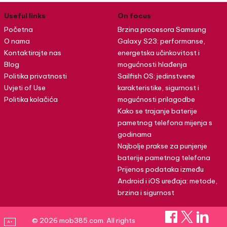
Useful links
On focus
Početna
Brzina procesora Samsung
O nama
Galaxy S23: performanse,
Kontaktirajte nas
energetska učinkovitost i
Blog
mogućnosti hlađenja
Politika privatnosti
Sailfish OS: jedinstvene
Uvjeti of Use
karakteristike, sigurnost i
Politika kolačića
mogućnosti prilagodbe
Kako se trajanje baterije
pametnog telefona mijenja s
godinama
Najbolje prakse za punjenje
baterije pametnog telefona
Prijenos podataka između
Android i iOS uređaja: metode,
brzina i sigurnost