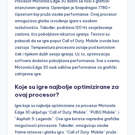
Procesor Motorola Edge 30 dobro se nosi s grafički
intenzivnim igrama. Opremljen je Snapdragon 778G+
čipsetom koji pruža visoke performanse. Ovaj procesor
omogućava glatko izvođenje igara s visokom
razlučivošću. Također, podržava 120 Hz osvježavanje
zaslona, što poboljšava iskustvo igranja. Testovi su
pokazali da se igre poput Call of Duty: Mobile izvode bez
zastoja. Temperatura procesora ostaje pod kontrolom
čak i tijekom dužih sesija igranja. Uz to, optimizacija
softvera dodatno poboljšava performanse. Sve u svemu,
Motorola Edge 30 nudi odlične performanse za grafički
zahtjevne igre.
Koje su igre najbolje optimizirane za
ovaj procesor?
Igre koje su najbolje optimizirane za procesor Motorola
Edge 30 uključuju “Call of Duty: Mobile”, “PUBG Mobile”, i
“Asphalt 9: Legends”. Ove igre koriste napredne grafičke
mogućnosti procesora. Također, omogućuju visoke