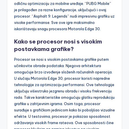
frame rateove i glatku igru. “Call of Duty: Mobile” pruža
odličnu optimizaciju za mobilne uređaje. “PUBG Mobile”
je prilagođen za razne konfiguracije, uključujući i ovaj
procesor. “Asphalt 9: Legends” nudi impresivnu grafiku uz
visoke performanse. Sve ove igre maksimalno
iskorištavaju snagu procesora Motorola Edge 30.
Kako se procesor nosi s visokim
postavkama grafike?
Procesor se nosi s visokim postavkama grafike putem
učinkovite obrade podataka. Njegova arhitektura
omogućuje brzo izvođenje složenih računalnih operacija.
U slučaju Motorola Edge 30, procesor koristi napredne
tehnologije za optimizaciju performansi. Ove tehnologije
uključuju višestruko jezgrenu obradu i visoku frekvenciju
rada. Takve karakteristike omogućuju glatku reprodukciju
grafike u zahtjevnim igrama. Osim toga, procesor
surađuje s grafičkom jedinicom kako bi poboljšao vizualne
efekte. U testovima, procesor je pokazao sposobnost