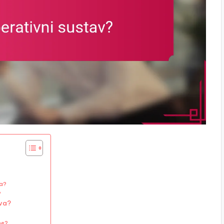
va?
?
ava?
ne?