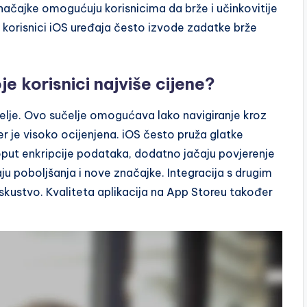
ačajke omogućuju korisnicima da brže i učinkovitije
a korisnici iOS uređaja često izvode zadatke brže
e korisnici najviše cijene?
učelje. Ovo sučelje omogućava lako navigiranje kroz
er je visoko ocijenjena. iOS često pruža glatke
put enkripcije podataka, dodatno jačaju povjerenje
ju poboljšanja i nove značajke. Integracija s drugim
skustvo. Kvaliteta aplikacija na App Storeu također