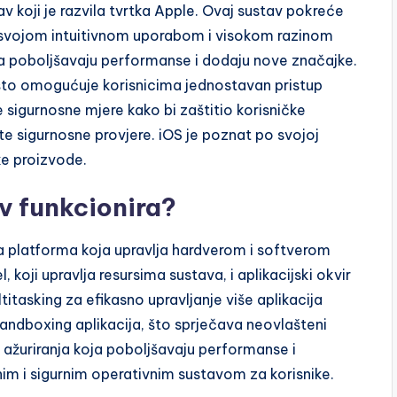
av koji je razvila tvrtka Apple. Ovaj sustav pokreće
če svojom intuitivnom uporabom i visokom razinom
oja poboljšavaju performanse i dodaju nove značajke.
a, što omogućuje korisnicima jednostavan pristup
 sigurnosne mjere kako bi zaštitio korisničke
ite sigurnosne provjere. iOS je poznat po svojoj
ke proizvode.
v funkcionira?
a platforma koja upravlja hardverom i softverom
 koji upravlja resursima sustava, i aplikacijski okvir
titasking za efikasno upravljanje više aplikacija
andboxing aplikacija, što sprječava neovlašteni
ažuriranja koja poboljšavaju performanse i
nim i sigurnim operativnim sustavom za korisnike.