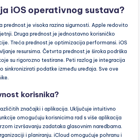
nja iOS operativnog sustava?
a prednost je visoka razina sigurnosti. Apple redovito
rijetnji. Druga prednost je jednostavno korisničko
kacije. Treća prednost je optimizacija performansi. iOS
vljanje resursima. Četvrta prednost je široka podrška
koje su rigorozno testirane. Peti razlog je integracija
o sinkronizirati podatke između uređaja. Sve ove
ike.
nost korisnika?
ičitih značajki i aplikacija. Uključuje intuitivno
unkcije omogućuju korisnicima rad s više aplikacija
 u brzom izvršavanju zadataka glasovnim naredbama.
anizaciji i planiranju. iCloud omogućuje pohranu i