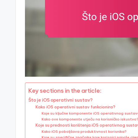
Key sections in the article:
Što je iOS operativni sustav?
Kako iOS operativni sustav funkcionira?
Koje su ključne komponente iOS operativnog susta
Kako ove komponente utječu na korisničko iskustvo
Koje su prednosti korištenja iOS operativnog sust
Kako iOS poboljšava produktivnost korisnika?
Koje su specifične značajke koje korisnici najviše cije