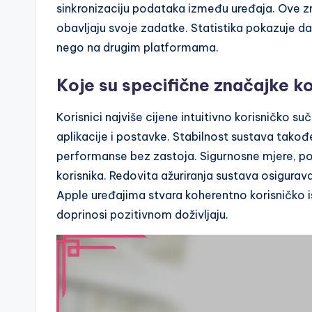
sinkronizaciju podataka između uređaja. Ove zn
obavljaju svoje zadatke. Statistika pokazuje d
nego na drugim platformama.
Koje su specifične značajke koj
Korisnici najviše cijene intuitivno korisničko s
aplikacije i postavke. Stabilnost sustava takođ
performanse bez zastoja. Sigurnosne mjere, po
korisnika. Redovita ažuriranja sustava osigurava
Apple uređajima stvara koherentno korisničko i
doprinosi pozitivnom doživljaju.