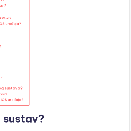
se?
 iOS-a?
iOS uređaja?
?
e?
?
nog sustava?
stvo?
e iOS uređaja?
i sustav?