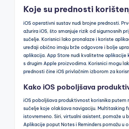
Koje su prednosti korište
iOS operativni sustav nudi brojne prednosti. Prv
ažurira iOS, što smanjuje rizik od sigurnosnih p
sučelje. Korisnici lako pronalaze i koriste apli
uređaji obično imaju brže odgovore i bolje upra
aplikacija. App Store nudi kvalitetne aplikacije 
s drugim Apple proizvodima. Korisnici mogu lak
prednosti čine iOS privlačnim izborom za korisn
Kako iOS poboljšava produktiv
iOS poboljšava produktivnost korisnika putem razl
sučelje koje olakšava navigaciju. Multitasking f
istovremeno. Siri, virtualni asistent, pomaže
Aplikacije poput Notes i Reminders pomažu u org