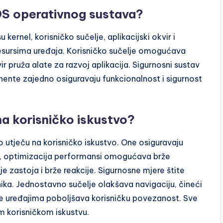
OS operativnog sustava?
ernel, korisničko sučelje, aplikacijski okvir i
 resursima uređaja. Korisničko sučelje omogućava
vir pruža alate za razvoj aplikacija. Sigurnosni sustav
nente zajedno osiguravaju funkcionalnost i sigurnost
a korisničko iskustvo?
utječu na korisničko iskustvo. One osiguravaju
ice, optimizacija performansi omogućava brže
je zastoja i brže reakcije. Sigurnosne mjere štite
ka. Jednostavno sučelje olakšava navigaciju, čineći
ple uređajima poboljšava korisničku povezanost. Sve
 korisničkom iskustvu.