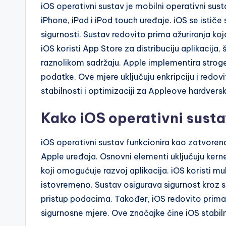
iOS operativni sustav je mobilni operativni sust
iPhone, iPad i iPod touch uređaje. iOS se isti
sigurnosti. Sustav redovito prima ažuriranja k
iOS koristi App Store za distribuciju aplikacij
raznolikom sadržaju. Apple implementira stroge
podatke. Ove mjere uključuju enkripciju i redov
stabilnosti i optimizaciji za Appleove hardvers
Kako iOS operativni susta
iOS operativni sustav funkcionira kao zatvoren
Apple uređaja. Osnovni elementi uključuju kernel,
koji omogućuje razvoj aplikacija. iOS koristi mul
istovremeno. Sustav osigurava sigurnost kroz s
pristup podacima. Također, iOS redovito prima 
sigurnosne mjere. Ove značajke čine iOS stabil