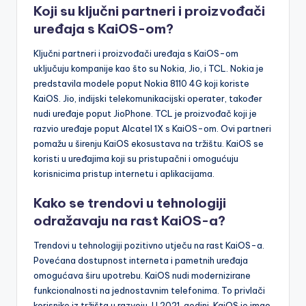
Koji su ključni partneri i proizvođači
uređaja s KaiOS-om?
Ključni partneri i proizvođači uređaja s KaiOS-om
uključuju kompanije kao što su Nokia, Jio, i TCL. Nokia je
predstavila modele poput Nokia 8110 4G koji koriste
KaiOS. Jio, indijski telekomunikacijski operater, također
nudi uređaje poput JioPhone. TCL je proizvođač koji je
razvio uređaje poput Alcatel 1X s KaiOS-om. Ovi partneri
pomažu u širenju KaiOS ekosustava na tržištu. KaiOS se
koristi u uređajima koji su pristupačni i omogućuju
korisnicima pristup internetu i aplikacijama.
Kako se trendovi u tehnologiji
odražavaju na rast KaiOS-a?
Trendovi u tehnologiji pozitivno utječu na rast KaiOS-a.
Povećana dostupnost interneta i pametnih uređaja
omogućava širu upotrebu. KaiOS nudi modernizirane
funkcionalnosti na jednostavnim telefonima. To privlači
korisnike iz tržišta u razvoju. U 2021. godini, KaiOS je imao