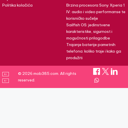
Politika kolačića
Brzina procesora Sony Xperia 1
IV: audio i video performanse te
korisničko sučelje
Sailfish OS: jedinstvene
karakteristike, sigurnost i
mogućnosti prilagodbe
Trajanje baterije pametnih
telefona: koliko traje i kako ga
produžiti
© 2026 mob385.com. All rights
A+
reserved.
A–