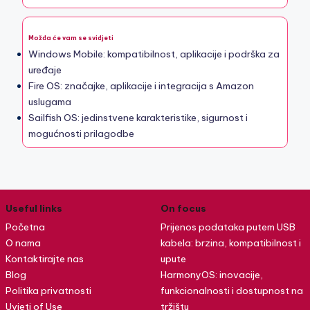
Možda će vam se svidjeti
Windows Mobile: kompatibilnost, aplikacije i podrška za
uređaje
Fire OS: značajke, aplikacije i integracija s Amazon
uslugama
Sailfish OS: jedinstvene karakteristike, sigurnost i
mogućnosti prilagodbe
Useful links
On focus
Početna
Prijenos podataka putem USB
O nama
kabela: brzina, kompatibilnost i
Kontaktirajte nas
upute
Blog
HarmonyOS: inovacije,
Politika privatnosti
funkcionalnosti i dostupnost na
Uvjeti of Use
tržištu