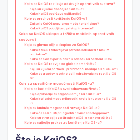
Kako se KaiOS razlikuje od drugih operativnih sustava?
Koje su ključne značajke KaiOS-a?
Kako KaiOS podržava aplikacije?
Koje su prednosti korištenja KaiOS-a?
Zašto je KaiOS popularan među korisnicima?
Kako KaiOS poboljšava pristup internetu?
Kako se KaiOS uklapa u tržište mobilnih operativnih
sustava?
Koje su glavne ciljne skupine za KaiOS?
Kako KaiOS zadovoljava potrebe korisnika s niskim
budžetom?
Kako se KaiOS pozicionira u odnosu na Android i iOS?
Kako se KaiOS razvija na globalnom tržištu?
Koji su ključni partneri i proizvođači uređaja s KaiOS-om?
Kako se trendovi u tehnologiji odražavaju na rast KaiOS-
a?
Koje su specifične mogućnosti KaiOS-a?
Kako se koristi KaiOS u svakodnevnom životu?
Koje aplikacije su najpopularnije na KaiOS-u?
Kako korisnici mogu prilagoditi svoje iskustvo na KaiOS-
u?
Koje su buduće mogućnosti razvoja KaiOS-a?
Kako će se KaiOS prilagoditi novim tehnologijama?
Koje su strategije za širenje KaiOS-a na nova tržišta?
Koje su najbolje prakse za korištenje KaiOS-a?
Što je KaiOS?