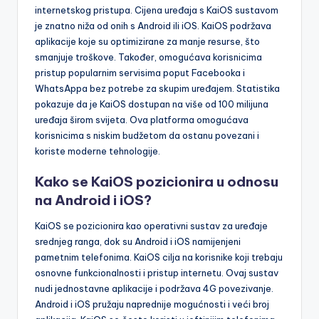
internetskog pristupa. Cijena uređaja s KaiOS sustavom
je znatno niža od onih s Android ili iOS. KaiOS podržava
aplikacije koje su optimizirane za manje resurse, što
smanjuje troškove. Također, omogućava korisnicima
pristup popularnim servisima poput Facebooka i
WhatsAppa bez potrebe za skupim uređajem. Statistika
pokazuje da je KaiOS dostupan na više od 100 milijuna
uređaja širom svijeta. Ova platforma omogućava
korisnicima s niskim budžetom da ostanu povezani i
koriste moderne tehnologije.
Kako se KaiOS pozicionira u odnosu
na Android i iOS?
KaiOS se pozicionira kao operativni sustav za uređaje
srednjeg ranga, dok su Android i iOS namijenjeni
pametnim telefonima. KaiOS cilja na korisnike koji trebaju
osnovne funkcionalnosti i pristup internetu. Ovaj sustav
nudi jednostavne aplikacije i podržava 4G povezivanje.
Android i iOS pružaju naprednije mogućnosti i veći broj