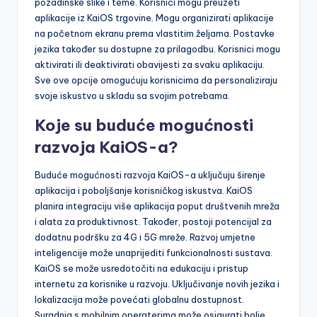
pozadinske slike i teme. Korisnici mogu preuzeti
aplikacije iz KaiOS trgovine. Mogu organizirati aplikacije
na početnom ekranu prema vlastitim željama. Postavke
jezika također su dostupne za prilagodbu. Korisnici mogu
aktivirati ili deaktivirati obavijesti za svaku aplikaciju.
Sve ove opcije omogućuju korisnicima da personaliziraju
svoje iskustvo u skladu sa svojim potrebama.
Koje su buduće mogućnosti
razvoja KaiOS-a?
Buduće mogućnosti razvoja KaiOS-a uključuju širenje
aplikacija i poboljšanje korisničkog iskustva. KaiOS
planira integraciju više aplikacija poput društvenih mreža
i alata za produktivnost. Također, postoji potencijal za
dodatnu podršku za 4G i 5G mreže. Razvoj umjetne
inteligencije može unaprijediti funkcionalnosti sustava.
KaiOS se može usredotočiti na edukaciju i pristup
internetu za korisnike u razvoju. Uključivanje novih jezika i
lokalizacija može povećati globalnu dostupnost.
Suradnja s mobilnim operaterima može osigurati bolje