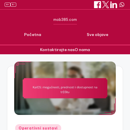
A+
A–
mob385.com
Početna
Sve objave
Kontaktirajte nas
O nama
Skip
to
content
Posted
Operativni sustavi