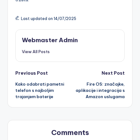
Last updated on 14/07/2025
Webmaster Admin
View All Posts
Post
Previous Post
Next Post
Kako odabrati pametni
Fire OS: značajke,
navigation
telefon s najboljim
aplikacije i integracija s
trajanjem baterije
Amazon uslugama
Comments