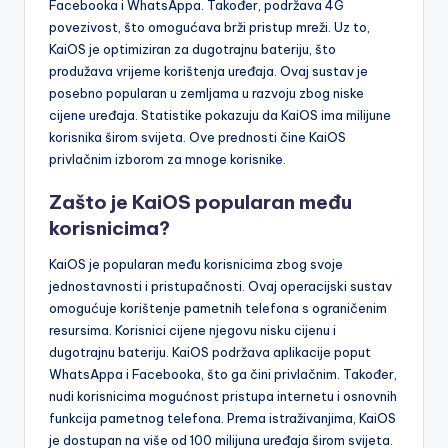
Facebooka i WhatsAppa. Također, podržava 4G
povezivost, što omogućava brži pristup mreži. Uz to,
KaiOS je optimiziran za dugotrajnu bateriju, što
produžava vrijeme korištenja uređaja. Ovaj sustav je
posebno popularan u zemljama u razvoju zbog niske
cijene uređaja. Statistike pokazuju da KaiOS ima milijune
korisnika širom svijeta. Ove prednosti čine KaiOS
privlačnim izborom za mnoge korisnike.
Zašto je KaiOS popularan među
korisnicima?
KaiOS je popularan među korisnicima zbog svoje
jednostavnosti i pristupačnosti. Ovaj operacijski sustav
omogućuje korištenje pametnih telefona s ograničenim
resursima. Korisnici cijene njegovu nisku cijenu i
dugotrajnu bateriju. KaiOS podržava aplikacije poput
WhatsAppa i Facebooka, što ga čini privlačnim. Također,
nudi korisnicima mogućnost pristupa internetu i osnovnih
funkcija pametnog telefona. Prema istraživanjima, KaiOS
je dostupan na više od 100 milijuna uređaja širom svijeta.