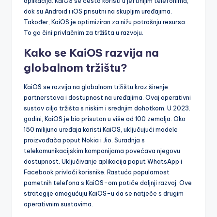
aplikacija. KaiOS se često koristi u jeftinijim telefonima,
dok su Android i iOS prisutni na skupljim uređajima.
Također, KaiOS je optimiziran za nižu potrošnju resursa.
To ga čini privlačnim za tržišta u razvoju.
Kako se KaiOS razvija na
globalnom tržištu?
KaiOS se razvija na globalnom tržištu kroz širenje
partnerstava i dostupnost na uređajima. Ovaj operativni
sustav cilja tržišta s niskim i srednjim dohotkom. U 2023.
godini, KaiOS je bio prisutan u više od 100 zemalja. Oko
150 milijuna uređaja koristi KaiOS, uključujući modele
proizvođača poput Nokia i Jio. Suradnja s
telekomunikacijskim kompanijama povećava njegovu
dostupnost. Uključivanje aplikacija poput WhatsApp i
Facebook privlači korisnike. Rastuća popularnost
pametnih telefona s KaiOS-om potiče daljnji razvoj. Ove
strategije omogućuju KaiOS-u da se natječe s drugim
operativnim sustavima.