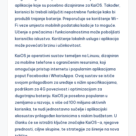
aplikacije koje su posebno dizajnirane za KaiOS. Također,
korisnici bi trebali isključiti nepotrebne funkcije kako bi
produžili trajanje baterije. Preporučuje se korištenje Wi-
Fi veze umjesto mobilnih podataka kada je to moguće.
Učenje o prečacima i funkcionalnostima može poboljšati
korisničko iskustvo. Korištenje lokalnih usluga i aplikacija
može povećati brzinu i učinkovitost.
KaiOS je operativni sustav temeljen na Linuxu, dizajniran
za mobilne telefone s ograničenim resursima, koji
omogućuje pristup internetu i popularnim aplikacijama
poput Facebooka i WhatsAppa. Ovaj sustav se ističe
svojom prilagodbom za uređaje s nižim specifikacijama,
podrškom za 4G povezivost i optimizacijom za
dugotrajnu bateriju. KaiOS je posebno popularan u
zemljama u razvoju, s više od 100 milijuna aktivnih
korisnika, te nudi jednostavno sučelje i aplikacijski
ekosustav prilagođen korisnicima s niskim budžetom. U
članku će se istražiti ključne značajke KaiOS-a, njegove
prednosti, ciljne skupine, te strategije za širenje na nova
tržišta.