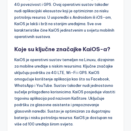
4G povezivost i GPS. Ovaj operativni sustav također
nudi aplikacijski ekosustav koji je optimiziran za nisku
potrošnju resursa. U usporedbi s Androidom ili iOS-om,
KaiOS je lakši i brži na starijim uređajima. Sve ove
karakteristike čine KaiOS jedinstvenim u svijetu mobilnih
operativnih sustava.
Koje su ključne značajke KaiOS-a?
KaiOS je operativni sustav temeljen na Linuxu, dizajniran
za mobilne uređaje s niskim resursima. Ključne značajke
uključuju podršku za 4G LTE, Wi-Fi i GPS. KaiOS
omogućuje korištenje aplikacija kao što su Facebook,
WhatsApp i YouTube. Sustav također nudi jednostavno
sučelje prilagođeno korisnicima. KaiOS posjeduje vlastiti
trgovinu aplikacija pod nazivom KaiStore. Uključuje
podršku za glasovne asistente i prepoznavanje
glasovnih naredbi. Sustav je optimiziran za dugotrajnu
bateriju i nisku potrošnju resursa. KaiOS je dostupan na
više od 100 uređaja širom svijeta.