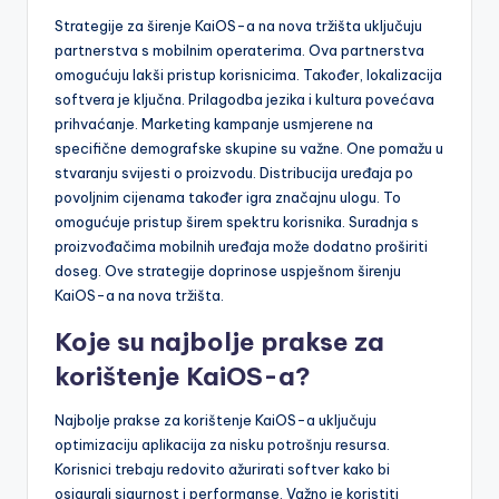
Strategije za širenje KaiOS-a na nova tržišta uključuju
partnerstva s mobilnim operaterima. Ova partnerstva
omogućuju lakši pristup korisnicima. Također, lokalizacija
softvera je ključna. Prilagodba jezika i kultura povećava
prihvaćanje. Marketing kampanje usmjerene na
specifične demografske skupine su važne. One pomažu u
stvaranju svijesti o proizvodu. Distribucija uređaja po
povoljnim cijenama također igra značajnu ulogu. To
omogućuje pristup širem spektru korisnika. Suradnja s
proizvođačima mobilnih uređaja može dodatno proširiti
doseg. Ove strategije doprinose uspješnom širenju
KaiOS-a na nova tržišta.
Koje su najbolje prakse za
korištenje KaiOS-a?
Najbolje prakse za korištenje KaiOS-a uključuju
optimizaciju aplikacija za nisku potrošnju resursa.
Korisnici trebaju redovito ažurirati softver kako bi
osigurali sigurnost i performanse. Važno je koristiti