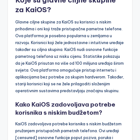
Koje su glavne ciljne skupine
za KaiOS?
Glavne ciljne skupine za KaiOS su korisnici s niskim
prihodima i oni koji traže pristupačne pametne telefone.
Ova platforma je posebno popularna u zemljama u
razvoju. Korisnici koji žele jednostavne i intuitivne uređaje
također su ciljna skupina. KaiOS nudi osnovne funkcije
pametnog telefona uz nisku cijenu. Statistike pokazuju
da je KaiOS prisutan na više od 100 milijuna uređaja širom
svijeta. Ova platforma omogućuje pristup internetu i
aplikacijama bez potrebe za skupim hardverom. Također,
stariji korisnici koji se ne žele prilagoditi složenijim
operativnim sustavima predstavljaju značajnu skupinu.
Kako KaiOS zadovoljava potrebe
korisnika s niskim budžetom?
KaiOS zadovoljava potrebe korisnika s niskim budžetom
pružanjem pristupačnih pametnih telefona. Ovi uređaji
[censured] osnovne funkcije poput poziva, poruka i