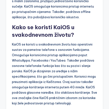
s malim zaslonima, pružajući jednostavno korisničko
sučelje. KaiOS omogućuje korisnicima pristup internetu
po pristupačnim cijenama. Također, podržava offline
aplikacije, što poboljšava korisničko iskustvo.
Kako se koristi KaiOS u
svakodnevnom životu?
KaiOS se koristi u svakodnevnom životu kao operativni
sustav za pametne telefone s osnovnim funkcijama.
Omogućuje korisnicima pristup aplikacijama poput
WhatsAppa, Facebooka i YouTubea. Također podržava
osnovne telefonske funkcije kao što su pozivi i slanje
poruka. KaiOS je dizajniran za uređaje s nižim
specifikacijama, što ga čini pristupačnim. Korisnici mogu
preuzimati aplikacije iz KaiStorea. Ovaj sustav također
omogućuje korištenje interneta putem 4G mreže. KaiOS
podržava glasovne naredbe, što olakšava korištenje. Sve
ove značajke čine KaiOS praktičnim izborom za korisnike
koji žele jednostavan pristup tehnologiji.