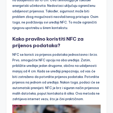
na udaljenosti do 10 cm. Ova tehnologija je također
energetski učinkovita. Nedostaci uključuju ograničenu
udaljenost prijenosa. Također, sigurnost može biti
problem zbog mogućnosti neovlaštenog pristupa. Osim
toga, ne podržavaju svi uređaji NFC. To može ograničiti
njegovu upotrebu u širem kontekstu.
Kako pravilno koristiti NFC za
prijenos podataka?
NFC se koristi za prijenos podataka jednostavno i brzo.
Prvo, omogućite NFC opciju na oba uređaja. Zatim,
približite uređaje jedan drugome, obično na udaljenosti
manjoj od 4 cm. Kada se uređaji prepoznaju, od vas će
biti zatraženo da potvrdite prijenos podataka. Potvrdite
prijenos na jednom od uređaja. Nakon toga, podaci će se
automatski prenijeti. NFC je brz i siguran način prijenosa
malih datoteka, poput kontakata ili slika. Ova metoda ne
zahtijeva internet vezu, što je čini praktičnom.