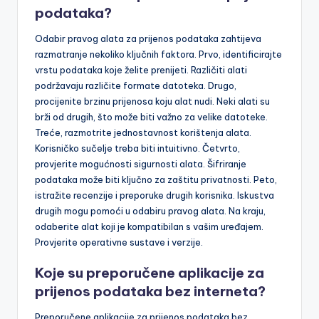
podataka?
Odabir pravog alata za prijenos podataka zahtijeva
razmatranje nekoliko ključnih faktora. Prvo, identificirajte
vrstu podataka koje želite prenijeti. Različiti alati
podržavaju različite formate datoteka. Drugo,
procijenite brzinu prijenosa koju alat nudi. Neki alati su
brži od drugih, što može biti važno za velike datoteke.
Treće, razmotrite jednostavnost korištenja alata.
Korisničko sučelje treba biti intuitivno. Četvrto,
provjerite mogućnosti sigurnosti alata. Šifriranje
podataka može biti ključno za zaštitu privatnosti. Peto,
istražite recenzije i preporuke drugih korisnika. Iskustva
drugih mogu pomoći u odabiru pravog alata. Na kraju,
odaberite alat koji je kompatibilan s vašim uređajem.
Provjerite operativne sustave i verzije.
Koje su preporučene aplikacije za
prijenos podataka bez interneta?
Preporučene aplikacije za prijenos podataka bez