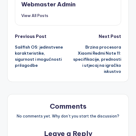
Webmaster Admin
View All Posts
Post
Previous Post
Next Post
Sailfish OS: jedinstvene
Brzina procesora
navigation
karakteristike,
Xiaomi Redmi Note 11:
sigurnost i mogućnosti
specifikacije, prednosti
prilagodbe
i utjecaj na igračko
iskustvo
Comments
No comments yet. Why don’t you start the discussion?
Leave a Reply