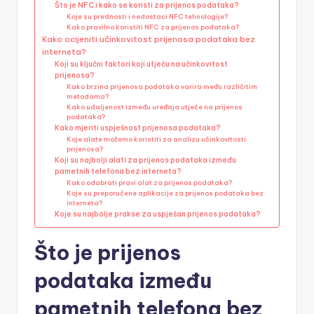
Što je NFC i kako se koristi za prijenos podataka?
Koje su prednosti i nedostaci NFC tehnologije?
Kako pravilno koristiti NFC za prijenos podataka?
Kako ocijeniti učinkovitost prijenosa podataka bez
interneta?
Koji su ključni faktori koji utječu na učinkovitost
prijenosa?
Kako brzina prijenosa podataka varira među različitim
metodama?
Kako udaljenost između uređaja utječe na prijenos
podataka?
Kako mjeriti uspješnost prijenosa podataka?
Koje alate možemo koristiti za analizu učinkovitosti
prijenosa?
Koji su najbolji alati za prijenos podataka između
pametnih telefona bez interneta?
Kako odabrati pravi alat za prijenos podataka?
Koje su preporučene aplikacije za prijenos podataka bez
interneta?
Koje su najbolje prakse za uspješan prijenos podataka?
Što je prijenos
podataka između
pametnih telefona bez