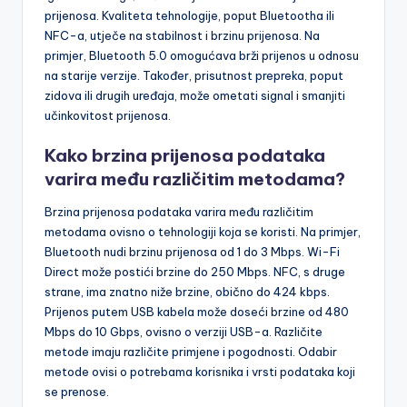
prijenosa. Kvaliteta tehnologije, poput Bluetootha ili
NFC-a, utječe na stabilnost i brzinu prijenosa. Na
primjer, Bluetooth 5.0 omogućava brži prijenos u odnosu
na starije verzije. Također, prisutnost prepreka, poput
zidova ili drugih uređaja, može ometati signal i smanjiti
učinkovitost prijenosa.
Kako brzina prijenosa podataka
varira među različitim metodama?
Brzina prijenosa podataka varira među različitim
metodama ovisno o tehnologiji koja se koristi. Na primjer,
Bluetooth nudi brzinu prijenosa od 1 do 3 Mbps. Wi-Fi
Direct može postići brzine do 250 Mbps. NFC, s druge
strane, ima znatno niže brzine, obično do 424 kbps.
Prijenos putem USB kabela može doseći brzine od 480
Mbps do 10 Gbps, ovisno o verziji USB-a. Različite
metode imaju različite primjene i pogodnosti. Odabir
metode ovisi o potrebama korisnika i vrsti podataka koji
se prenose.