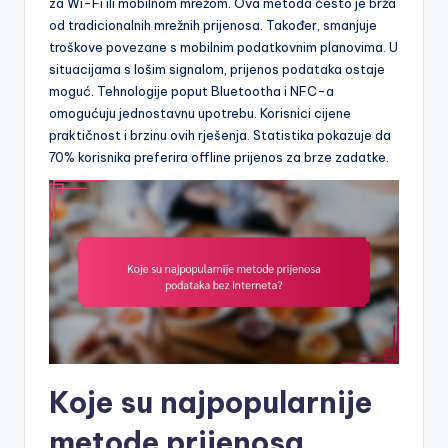
za Wi-Fi ili mobilnom mrežom. Ova metoda često je brža
od tradicionalnih mrežnih prijenosa. Također, smanjuje
troškove povezane s mobilnim podatkovnim planovima. U
situacijama s lošim signalom, prijenos podataka ostaje
moguć. Tehnologije poput Bluetootha i NFC-a
omogućuju jednostavnu upotrebu. Korisnici cijene
praktičnost i brzinu ovih rješenja. Statistika pokazuje da
70% korisnika preferira offline prijenos za brze zadatke.
Koje su najpopularnije
metode prijenosa