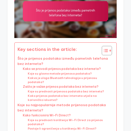
Key sections in the article:
Što je prijenos podataka između pametnih telefona
bez interneta?
Kako se provodi prijenos podataka bez interneta?
Koje su glavne metode prijenosa podataka?
Kakva je uloga Bluetooth tehnologije u prijenosu
podataka?
Zašto je važan prijenos podataka bez interneta?
Koje su prednosti prijenosa podataka bez interneta?
Kako prijenos podataka bez interneta utječe na
korisničko iskustvo?
Koje su najpopularnije metode prijenosa podataka
bez interneta?
Kako funkcionira Wi-Fi Direct?
Koje su prednosti korištenja Wi-Fi Direct za prijenos
podataka?
Postoje li ograničenja u korištenju Wi-Fi Direct?