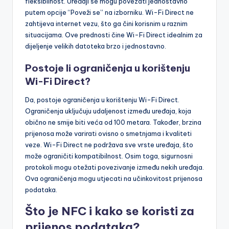
fleksibilnost. Uređaji se mogu povezati jednostavno
putem opcije “Poveži se” na izborniku. Wi-Fi Direct ne
zahtijeva internet vezu, što ga čini korisnim u raznim
situacijama. Ove prednosti čine Wi-Fi Direct idealnim za
dijeljenje velikih datoteka brzo i jednostavno.
Postoje li ograničenja u korištenju
Wi-Fi Direct?
Da, postoje ograničenja u korištenju Wi-Fi Direct.
Ograničenja uključuju udaljenost između uređaja, koja
obično ne smije biti veća od 100 metara. Također, brzina
prijenosa može varirati ovisno o smetnjama i kvaliteti
veze. Wi-Fi Direct ne podržava sve vrste uređaja, što
može ograničiti kompatibilnost. Osim toga, sigurnosni
protokoli mogu otežati povezivanje između nekih uređaja.
Ova ograničenja mogu utjecati na učinkovitost prijenosa
podataka.
Što je NFC i kako se koristi za
prijenos podataka?