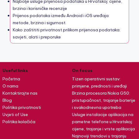
Najbolje usluge prijenosa podataka u Hrvatskoj: cijene,
brzina i korisničke recenzije
Prijenos podataka između Android i iOS uređaja:
metode, brzina i sigurnost
Kako zaštititi privatnost prilikom prijenosa podataka:
savjeti, alati i preporuke
Useful links
On focus
Početna
Tizen operativni sustav:
O nama
primjene, prednosti i uređaji
Kontaktirajte nas
Brzina procesora Nokia G50:
Blog
pristupačnost, trajanje baterije
Politika privatnosti
i svakodnevna upotreba
Uvjeti of Use
Usluge instalacije aplikacija na
Politika kolačića
pametne telefone u Hrvatskoj:
cijene, trajanje i vrste aplikacija
Najnoviji trendovi u trajanju