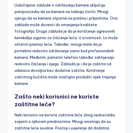
Uobičajene zablude o održavanju kamere uključuju
pretpostavku da se kamere ne trebaju čistiti. Mnogi
vjeruju da su kamere otporne na prašinu i prljavštinu. Ova
zabluda može dovesti do smanjenja kvalitete
fotografija. Druga zabluda je da je korištenje agresivnih
kemikalija sigurno za čišćenje leća. U stvarnosti, to može
oštetiti premaz leće. Također, mnogi misle da je
potrebno redovito održavanje samo kod profesionalnih
kamera. Međutim, pametni telefoni također zahtijevaju
redovito čišćenje i njegu. Zabluda je i da je zaštita od
udaraca dovoljna bez dodatne zaštite. Korištenje
zaštitnog kućišta može značajno produžiti vijek trajanja
kamere.
Zašto neki korisnici ne koriste
zaštitne leće?
Neki korisnici ne koriste zaštitne leće zbog nedostatka
svijesti o njihovim prednostima. Mnogi smatraju da su
zaštitne leće suvišne. Postoji i uvjerenje da dodatna