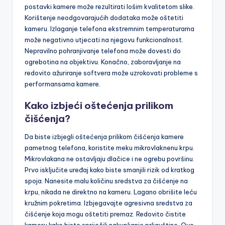
postavki kamere može rezultirati lošim kvalitetom slike.
Korištenje neodgovarajućih dodataka može oštetiti
kameru. Izlaganje telefona ekstremnim temperaturama
može negativno utjecati na njegovu funkcionalnost.
Nepravilno pohranjivanje telefona može dovesti do
ogrebotina na objektivu. Konačno, zaboravljanje na
redovito ažuriranje softvera može uzrokovati probleme s
performansama kamere.
Kako izbjeći oštećenja prilikom
čišćenja?
Da biste izbjegli oštećenja prilikom čišćenja kamere
pametnog telefona, koristite meku mikrovlaknenu krpu.
Mikrovlakana ne ostavljaju dlačice i ne ogrebu površinu.
Prvo isključite uređaj kako biste smanjili rizik od kratkog
spoja. Nanesite malu količinu sredstva za čišćenje na
krpu, nikada ne direktno na kameru. Lagano obrišite leću
kružnim pokretima. Izbjegavajte agresivna sredstva za
čišćenje koja mogu oštetiti premaz. Redovito čistite