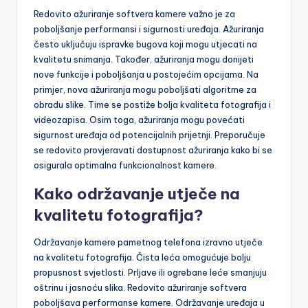
Redovito ažuriranje softvera kamere važno je za
poboljšanje performansi i sigurnosti uređaja. Ažuriranja
često uključuju ispravke bugova koji mogu utjecati na
kvalitetu snimanja. Također, ažuriranja mogu donijeti
nove funkcije i poboljšanja u postojećim opcijama. Na
primjer, nova ažuriranja mogu poboljšati algoritme za
obradu slike. Time se postiže bolja kvaliteta fotografija i
videozapisa. Osim toga, ažuriranja mogu povećati
sigurnost uređaja od potencijalnih prijetnji. Preporučuje
se redovito provjeravati dostupnost ažuriranja kako bi se
osigurala optimalna funkcionalnost kamere.
Kako održavanje utječe na
kvalitetu fotografija?
Održavanje kamere pametnog telefona izravno utječe
na kvalitetu fotografija. Čista leća omogućuje bolju
propusnost svjetlosti. Prljave ili ogrebane leće smanjuju
oštrinu i jasnoću slika. Redovito ažuriranje softvera
poboljšava performanse kamere. Održavanje uređaja u