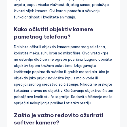
uvjeta, poput visoke vlažnosti ili jakog sunca, produžuje
životni vijek kamere. Ovi koraci pomažu u očuvanju
funkcionalnosti i kvalitete snimanja.
Kako očistiti objektiv kamere
pametnog telefona?
Da biste očistili objektiv kamere pametnog telefona,
koristite meku, suhu krpu od mikrofibre. Ova vrsta krpe
ne ostavlja dlačice i ne ogrebe površinu. Lagano obrišite
objektiv krpom kružnim pokretima. Izbjegavajte
korištenje papirnatih ručnika ili grubih materijala. Ako je
objektiv jako prljav, navlažite krpu s malo vode ili
specijaliziranog sredstva za čišćenje. Nikada ne prskajte
tekućinu izravno na objektiv. Održavanje objektiva čistim
poboljšava kvalitetu fotografija. Redovito čišćenje može
spriječiti nakupljanje prašine i otisaka prstiju.
Zašto je važno redovito ažurirati
softver kamere?