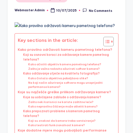
in
Webmaster Admin
10/07/2025
No Comments
Posted
by
Key sections in the article:
Kako pravilno održavati kameru pametnog telefona?
Koji su osnovni koraci za održavanje kamere pametnog
telefona?
Kako očistiti objektiv kamere pametnog telefona?
Zašto je važno redovito ažurirati softver kamere?
Kako održavanje utječe na kvalitetu fotografija?
Kako čistoća objektiva poboljšava slike?
Na koji način ažuriranja softvera mogu unaprijediti
performanse kamere?
Koje su najčešće greške prilikom održavanja kamere?
Koje su uobičajene zablude o održavanju kamere?
Zašto neki korisnici ne koriste zaštitne leće?
Kako nepravilno čišćenje može oštetiti kameru?
Kako prepoznati probleme s kamerom pametnog
telefona?
Koji su znakovi da kamera treba servisiranje?
Kako testirati funkcionalnost kamere?
Koje dodatne mjere mogu poboljšati performanse