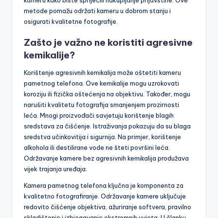
kameru kako biste spriječili nakupljanje prljavštine. Ove
metode pomažu održati kameru u dobrom stanju i
osigurati kvalitetne fotografije.
Zašto je važno ne koristiti agresivne
kemikalije?
Korištenje agresivnih kemikalija može oštetiti kameru
pametnog telefona. Ove kemikalije mogu uzrokovati
koroziju ili fizička oštećenja na objektivu. Također, mogu
narušiti kvalitetu fotografija smanjenjem prozirnosti
leća. Mnogi proizvođači savjetuju korištenje blagih
sredstava za čišćenje. Istraživanja pokazuju da su blaga
sredstva učinkovitija i sigurnija. Na primjer, korištenje
alkohola ili destilirane vode ne šteti površini leća.
Održavanje kamere bez agresivnih kemikalija produžava
vijek trajanja uređaja.
Kamera pametnog telefona ključna je komponenta za
kvalitetno fotografiranje. Održavanje kamere uključuje
redovito čišćenje objektiva, ažuriranje softvera, pravilno
skladištenje i izbjegavanje ekstremnih uvjeta. U članku