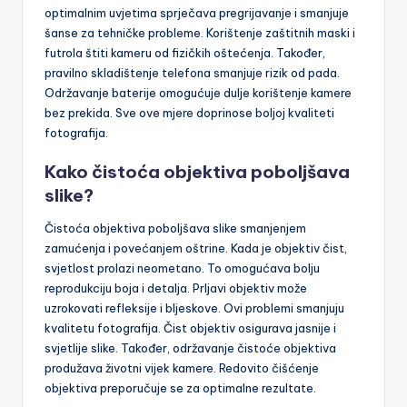
optimalnim uvjetima sprječava pregrijavanje i smanjuje
šanse za tehničke probleme. Korištenje zaštitnih maski i
futrola štiti kameru od fizičkih oštećenja. Također,
pravilno skladištenje telefona smanjuje rizik od pada.
Održavanje baterije omogućuje dulje korištenje kamere
bez prekida. Sve ove mjere doprinose boljoj kvaliteti
fotografija.
Kako čistoća objektiva poboljšava
slike?
Čistoća objektiva poboljšava slike smanjenjem
zamućenja i povećanjem oštrine. Kada je objektiv čist,
svjetlost prolazi neometano. To omogućava bolju
reprodukciju boja i detalja. Prljavi objektiv može
uzrokovati refleksije i bljeskove. Ovi problemi smanjuju
kvalitetu fotografija. Čist objektiv osigurava jasnije i
svjetlije slike. Također, održavanje čistoće objektiva
produžava životni vijek kamere. Redovito čišćenje
objektiva preporučuje se za optimalne rezultate.