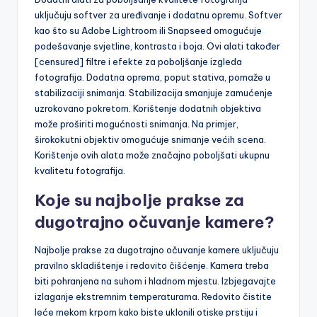
uključuju softver za uređivanje i dodatnu opremu. Softver
kao što su Adobe Lightroom ili Snapseed omogućuje
podešavanje svjetline, kontrasta i boja. Ovi alati također
[censured] filtre i efekte za poboljšanje izgleda
fotografija. Dodatna oprema, poput stativa, pomaže u
stabilizaciji snimanja. Stabilizacija smanjuje zamućenje
uzrokovano pokretom. Korištenje dodatnih objektiva
može proširiti mogućnosti snimanja. Na primjer,
širokokutni objektiv omogućuje snimanje većih scena.
Korištenje ovih alata može značajno poboljšati ukupnu
kvalitetu fotografija.
Koje su najbolje prakse za
dugotrajno očuvanje kamere?
Najbolje prakse za dugotrajno očuvanje kamere uključuju
pravilno skladištenje i redovito čišćenje. Kamera treba
biti pohranjena na suhom i hladnom mjestu. Izbjegavajte
izlaganje ekstremnim temperaturama. Redovito čistite
leće mekom krpom kako biste uklonili otiske prstiju i