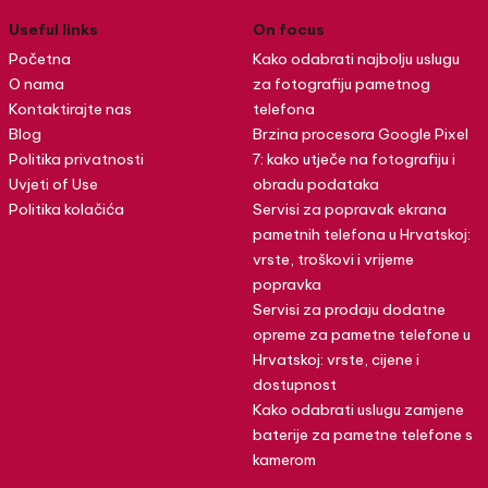
Useful links
On focus
Početna
Kako odabrati najbolju uslugu
O nama
za fotografiju pametnog
Kontaktirajte nas
telefona
Blog
Brzina procesora Google Pixel
Politika privatnosti
7: kako utječe na fotografiju i
Uvjeti of Use
obradu podataka
Politika kolačića
Servisi za popravak ekrana
pametnih telefona u Hrvatskoj:
vrste, troškovi i vrijeme
popravka
Servisi za prodaju dodatne
opreme za pametne telefone u
Hrvatskoj: vrste, cijene i
dostupnost
Kako odabrati uslugu zamjene
baterije za pametne telefone s
kamerom