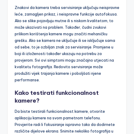
Znakovi da kamera treba servisiranje uključuju neispravne
leće, zamagljen prikaz, i neispravne funkcije autofokusa.
Ako se slike pojavljuju mutne ili s niskom kvalitetom, to
može ukazivati na problem. Također, čudni zvukovi
prilikom korištenja kamere mogu značiti mehaničku
grešku. Ako se kamera ne uključuje ili se isključuje sama
od sebe, to je ozbiljan znak za servisiranje. Promjene u
boji ili izloženosti također ukazuju na potrebu za
provjerom. Svi ovi simptomi mogu značajno utjecati na
kvalitetu fotografija. Redovito servisiranje može
produžiti vijek trajanja kamere i poboljšati njene
performanse.
Kako testirati funkcionalnost
kamere?
Da biste testirali funkcionalnost kamere, otvorite
aplikaciju kamere na svom pametnom telefonu.
Provjerite radi li fokusiranje ispravno tako da dodirnete
različite dijelove ekrana. Snimite nekoliko fotografija u