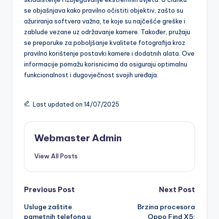
se objašnjava kako pravilno očistiti objektiv, zašto su
ažuriranja softvera važna, te koje su najčešće greške i
zablude vezane uz održavanje kamere. Također, pružaju
se preporuke za poboljšanje kvalitete fotografija kroz
pravilno korištenje postavki kamere i dodatnih alata. Ove
informacije pomažu korisnicima da osiguraju optimalnu
funkcionalnost i dugovječnost svojih uređaja.
Last updated on 14/07/2025
Webmaster Admin
View All Posts
Post
Previous Post
Next Post
Usluge zaštite
Brzina procesora
navigation
pametnih telefona u
Oppo Find X5: