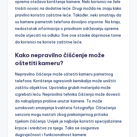
oprema otežava korištenje kamere. Neki korisnici ne žele
trošiti novac na dodatne leće. Drugi možda ne znaju kako
pravilno koristiti zaštitne leće. Također, neki smatraju da
su kamere pametnih telefona dovoljno otporne. Na kraju,
nedostatak informacija o pravilnom održavanju opreme
može utjecati na odluku. Sve ove stavke doprinose tome
da korisnici ne koriste zaštitne leće.
Kako nepravilno čišćenje može
oštetiti kameru?
Nepravilno čišćenje može oštetiti kameru pametnog
telefona. Korištenje agresivnih kemikalija može uništiti
zaštitu objektiva. Upotreba grubih materijala može
izgrebati leću. Nepravilna tehnika čišćenja može dovesti
do nakupljanja prašine unutar kamere. To može
uzrokovati smanjenje kvalitete fotografija. Oštećenja
senzora mogu nastati zbog prekomjernog pritiska
tijekom čišćenja. Uvijek je najbolje koristiti specijalizirane
krpice i sredstva za njegu. Tako se osigurava
dugovječnost i funkcionalnost kamere.