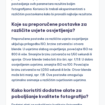
postavljanje ovih parametara rezultira boljim
fotografijama. Korisnici bi trebali eksperimentirati s
različitim postavkama kako bi pronašli najbolje rezultate.
Koje su preporučene postavke za
različite uvjete osvjetljenja?
Preporučene postavke za različite uvjete osvjetljenja
uključuju prilagodbu ISO, brzine zatvarača i otvora
blende. U uvjetima slabog osvjetljenja, povećajte ISO na
800 ili više. Smanjite brzinu zatvarača na 1/60 sekundi ili
sporije. Otvor blende treba biti što širi, npr. f/1.8. U dobro
osvijetljenim uvjetima, smanjite ISO na 100. Povećajte
brzinu zatvarača na 1/250 sekundi ili brže. Otvor blende
može biti manji, npr. f/8. Ove postavke omogućuju
optimalno snimanje u različitim svjetlosnim uvjetima.
Kako koristiti dodatne alate za
poboljšanje kvalitete fotografija?
Dodatni alati za poboljšanje kvalitete fotografija