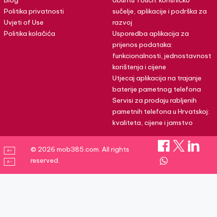
Blog
Ubuntu Touch: korisničko
Politika privatnosti
sučelje, aplikacije i podrška za
Uvjeti of Use
razvoj
Politika kolačića
Usporedba aplikacija za
prijenos podataka:
funkcionalnosti, jednostavnost
korištenja i cijene
Utjecaj aplikacija na trajanje
baterije pametnog telefona
Servisi za prodaju rabljenih
pametnih telefona u Hrvatskoj:
kvaliteta, cijene i jamstvo
© 2026 mob385.com. All rights
A+
reserved.
A–