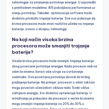
tehnologije za smanjenje potrošnje energije. U usporedbi
s prethodnim modelima, A15 poboljšava performanse uz
manju potrošnju. Također, optimizacija softvera može
dodatno produžiti trajanje baterije. Sve ovo pokazuje da
brzina procesora može imati različite učinke na trajanje
baterije, ovisno o dizajnu i tehnologiji.
Na koji način visoka brzina
procesora može smanjiti trajanje
baterije?
Visoka brzina procesora može smanjiti trajanje baterije
zbog povećane potrošnje energije. Kada procesor radi na
višim brzinama, koristi više struje za izvršavanje
zadataka. Ova povećana potrošnja dovodi do bržeg
pražnjenja baterije. Na primjer, procesori s višim taktom
mogu povećati učestalost ciklusa rada. Svaki ciklus
zahtijeva energiju, što dodatno opterećuje bateriju. U
istraživanju je pokazano da procesori s većim brzinama
mogu smanjiti trajanje baterije za 20% do 30% u