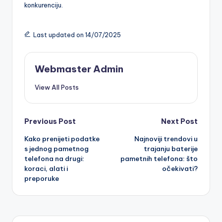
konkurenciju.
Last updated on 14/07/2025
Webmaster Admin
View All Posts
Post
Previous Post
Next Post
Kako prenijeti podatke
Najnoviji trendovi u
navigation
s jednog pametnog
trajanju baterije
telefona na drugi:
pametnih telefona: što
koraci, alati i
očekivati?
preporuke