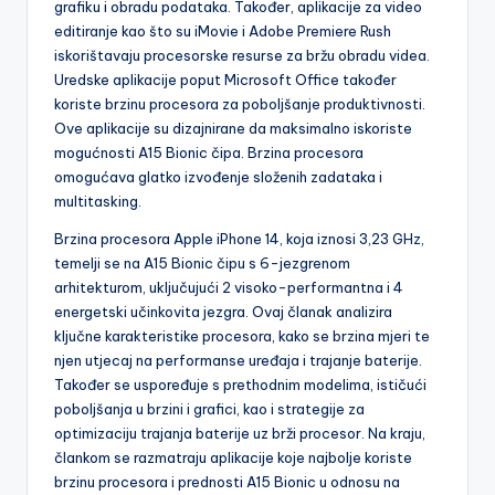
grafiku i obradu podataka. Također, aplikacije za video
editiranje kao što su iMovie i Adobe Premiere Rush
iskorištavaju procesorske resurse za bržu obradu videa.
Uredske aplikacije poput Microsoft Office također
koriste brzinu procesora za poboljšanje produktivnosti.
Ove aplikacije su dizajnirane da maksimalno iskoriste
mogućnosti A15 Bionic čipa. Brzina procesora
omogućava glatko izvođenje složenih zadataka i
multitasking.
Brzina procesora Apple iPhone 14, koja iznosi 3,23 GHz,
temelji se na A15 Bionic čipu s 6-jezgrenom
arhitekturom, uključujući 2 visoko-performantna i 4
energetski učinkovita jezgra. Ovaj članak analizira
ključne karakteristike procesora, kako se brzina mjeri te
njen utjecaj na performanse uređaja i trajanje baterije.
Također se uspoređuje s prethodnim modelima, ističući
poboljšanja u brzini i grafici, kao i strategije za
optimizaciju trajanja baterije uz brži procesor. Na kraju,
člankom se razmatraju aplikacije koje najbolje koriste
brzinu procesora i prednosti A15 Bionic u odnosu na