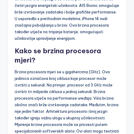
četiri jezgra energetski učinkovita. A15 Bionic omogućuje
brže izvršavanje zadataka i bolje grafičke performanse.
U usporedbi s prethodnim modelima, iPhone 14 nudi
značajna poboljšanja u brzini. Ova brzina procesora
također utječe na trajanje baterije, omogućujući
učinkovitije upravljanje energijom.
Kako se brzina procesora
mjeri?
Brzina procesora mjeri se u gigahercima (GHz). Ova
jedinica označava broj ciklusa koje procesor može
izvršiti u sekundi. Na primjer, procesor od 3 GHz može
izvršiti tri milijarde ciklusa u jednoj sekundi. Brzina
procesora utječe na performanse uređaja. Viša brzina
obično znači brže izvršavanje zadataka. Međutim, brzina
nije jedini faktor. Arhitektura procesora i broj jezgri
također igraju važnu ulogu u ukupnoj učinkovitosti.
Mjerenje brzine procesora može se provesti putem
specijaliziranih softverskih alata. Ovi alati mogu testirati