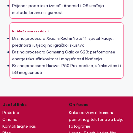
Prijenos podataka između Android i iOS uređaja:
metode, brzina i sigurnost
Možda će vam se svidjeti
Brzina procesora Xiaomi Redmi Note 11: specifikacije,
prednosti i utjecaj na igračko iskustvo
Brzina procesora Samsung Galaxy S23: performanse,
energetska učinkovitost i mogućnosti hlađenja
Brzina procesora Huawei P50 Pro: analiza, učinkovitost i
5G mogućnosti
Useful links
On focus
Početna
Kako održavati kameru
O nama
pametnog telefona za bolje
Kontaktirajte nas
fotografije