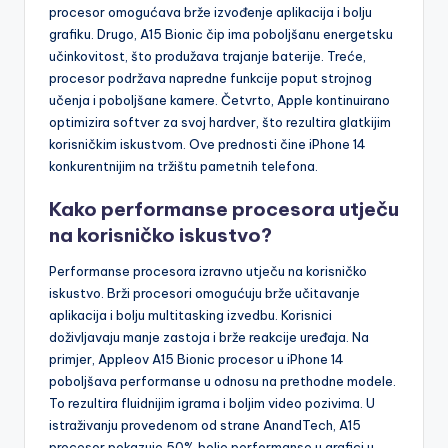
procesor omogućava brže izvođenje aplikacija i bolju
grafiku. Drugo, A15 Bionic čip ima poboljšanu energetsku
učinkovitost, što produžava trajanje baterije. Treće,
procesor podržava napredne funkcije poput strojnog
učenja i poboljšane kamere. Četvrto, Apple kontinuirano
optimizira softver za svoj hardver, što rezultira glatkijim
korisničkim iskustvom. Ove prednosti čine iPhone 14
konkurentnijim na tržištu pametnih telefona.
Kako performanse procesora utječu
na korisničko iskustvo?
Performanse procesora izravno utječu na korisničko
iskustvo. Brži procesori omogućuju brže učitavanje
aplikacija i bolju multitasking izvedbu. Korisnici
doživljavaju manje zastoja i brže reakcije uređaja. Na
primjer, Appleov A15 Bionic procesor u iPhone 14
poboljšava performanse u odnosu na prethodne modele.
To rezultira fluidnijim igrama i boljim video pozivima. U
istraživanju provedenom od strane AnandTech, A15
procesor pokazuje 50% bolje performanse u grafici u