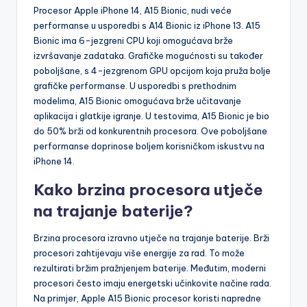
Procesor Apple iPhone 14, A15 Bionic, nudi veće
performanse u usporedbi s A14 Bionic iz iPhone 13. A15
Bionic ima 6-jezgreni CPU koji omogućava brže
izvršavanje zadataka. Grafičke mogućnosti su također
poboljšane, s 4-jezgrenom GPU opcijom koja pruža bolje
grafičke performanse. U usporedbi s prethodnim
modelima, A15 Bionic omogućava brže učitavanje
aplikacija i glatkije igranje. U testovima, A15 Bionic je bio
do 50% brži od konkurentnih procesora. Ove poboljšane
performanse doprinose boljem korisničkom iskustvu na
iPhone 14.
Kako brzina procesora utječe
na trajanje baterije?
Brzina procesora izravno utječe na trajanje baterije. Brži
procesori zahtijevaju više energije za rad. To može
rezultirati bržim pražnjenjem baterije. Međutim, moderni
procesori često imaju energetski učinkovite načine rada.
Na primjer, Apple A15 Bionic procesor koristi napredne