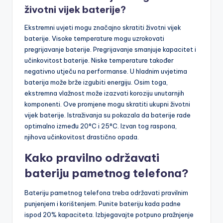
životni vijek baterije?
Ekstremni uvjeti mogu značajno skratiti životni vijek
baterije. Visoke temperature mogu uzrokovati
pregrijavanje baterije. Pregrijavanje smanjuje kapacitet i
učinkovitost baterije. Niske temperature također
negativno utječu na performanse. U hladnim uvjetima
baterija može brže izgubiti energiju. Osim toga,
ekstremna vlažnost može izazvati koroziju unutarnjih
komponenti. Ove promjene mogu skratiti ukupni životni
vijek baterije. Istraživanja su pokazala da baterije rade
optimalno između 20°C i 25°C. Izvan tog raspona,
njihova učinkovitost drastično opada.
Kako pravilno održavati
bateriju pametnog telefona?
Bateriju pametnog telefona treba održavati pravilnim
punjenjem i korištenjem. Punite bateriju kada padne
ispod 20% kapaciteta. Izbjegavajte potpuno pražnjenje