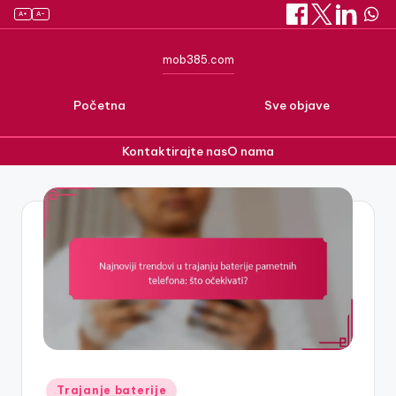
A+
A–
mob385.com
Početna
Sve objave
Kontaktirajte nas
O nama
Skip
to
content
Posted
Trajanje baterije