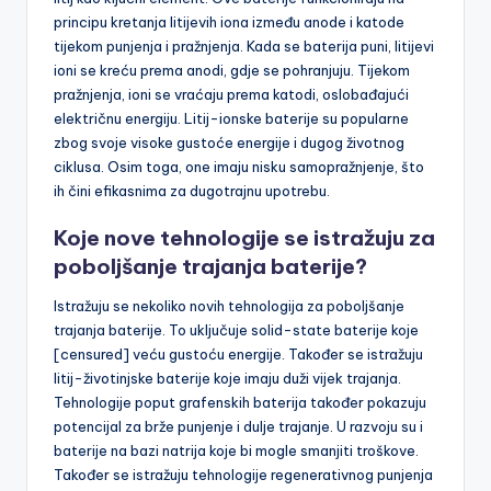
principu kretanja litijevih iona između anode i katode
tijekom punjenja i pražnjenja. Kada se baterija puni, litijevi
ioni se kreću prema anodi, gdje se pohranjuju. Tijekom
pražnjenja, ioni se vraćaju prema katodi, oslobađajući
električnu energiju. Litij-ionske baterije su popularne
zbog svoje visoke gustoće energije i dugog životnog
ciklusa. Osim toga, one imaju nisku samopražnjenje, što
ih čini efikasnima za dugotrajnu upotrebu.
Koje nove tehnologije se istražuju za
poboljšanje trajanja baterije?
Istražuju se nekoliko novih tehnologija za poboljšanje
trajanja baterije. To uključuje solid-state baterije koje
[censured] veću gustoću energije. Također se istražuju
litij-životinjske baterije koje imaju duži vijek trajanja.
Tehnologije poput grafenskih baterija također pokazuju
potencijal za brže punjenje i dulje trajanje. U razvoju su i
baterije na bazi natrija koje bi mogle smanjiti troškove.
Također se istražuju tehnologije regenerativnog punjenja