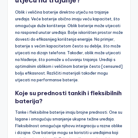
Oblik i veličina baterije direktno utječu na trajanje
uređaja. Veće baterije obično imaju veću kapacitet, što
omogućuje duže korištenje. Oblik baterije može utjecati
na raspored unutar uređaja. Bolje iskorišten prostor može
dovesti do efikasnijeg korištenja energije. Na primjer,
baterije s većim kapacitetom često su deblje, što može
utjecati na dizajn telefona. Također, oblik može utjecati
na hlađenje, što pomaže u očuvanju trajanja. Uređaji s
optimalnim oblikom i veličinom baterije često [censured]
bolju efikasnost. Različiti materijali također mogu
utjecati na performanse baterije.
Koje su prednosti tankih i fleksibilnih
baterija?
Tanke i fleksibilne baterije imaju brojne prednosti. One su
lagane i omogućuju smanjenje ukupne težine uređaja.
Fleksibilnost omogućuje njihovu integraciju u razne oblike
i dizajne. Ove baterije mogu se koristiti u uređajima koji