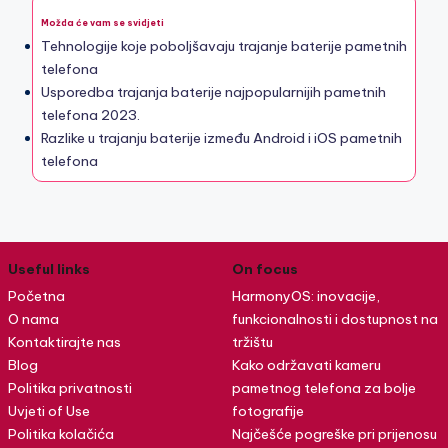
Možda će vam se svidjeti
Tehnologije koje poboljšavaju trajanje baterije pametnih
telefona
Usporedba trajanja baterije najpopularnijih pametnih
telefona 2023.
Razlike u trajanju baterije između Android i iOS pametnih
telefona
Useful links
On focus
Početna
HarmonyOS: inovacije,
O nama
funkcionalnosti i dostupnost na
Kontaktirajte nas
tržištu
Blog
Kako održavati kameru
Politika privatnosti
pametnog telefona za bolje
Uvjeti of Use
fotografije
Politika kolačića
Najčešće pogreške pri prijenosu