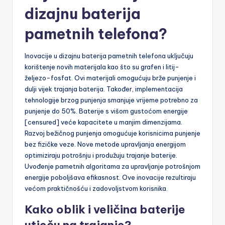
dizajnu baterija
pametnih telefona?
Inovacije u dizajnu baterija pametnih telefona uključuju
korištenje novih materijala kao što su grafen i litij-
željezo-fosfat. Ovi materijali omogućuju brže punjenje i
dulji vijek trajanja baterija. Također, implementacija
tehnologije brzog punjenja smanjuje vrijeme potrebno za
punjenje do 50%. Baterije s višom gustoćom energije
[censured] veće kapacitete u manjim dimenzijama.
Razvoj bežičnog punjenja omogućuje korisnicima punjenje
bez fizičke veze. Nove metode upravljanja energijom
optimiziraju potrošnju i produžuju trajanje baterije.
Uvođenje pametnih algoritama za upravljanje potrošnjom
energije poboljšava efikasnost. Ove inovacije rezultiraju
većom praktičnošću i zadovoljstvom korisnika.
Kako oblik i veličina baterije
utječu na trajanje?