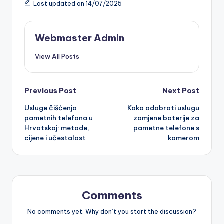
Last updated on 14/07/2025
Webmaster Admin
View All Posts
Post
Previous Post
Next Post
Usluge čišćenja
Kako odabrati uslugu
navigation
pametnih telefona u
zamjene baterije za
Hrvatskoj: metode,
pametne telefone s
cijene i učestalost
kamerom
Comments
No comments yet. Why don’t you start the discussion?