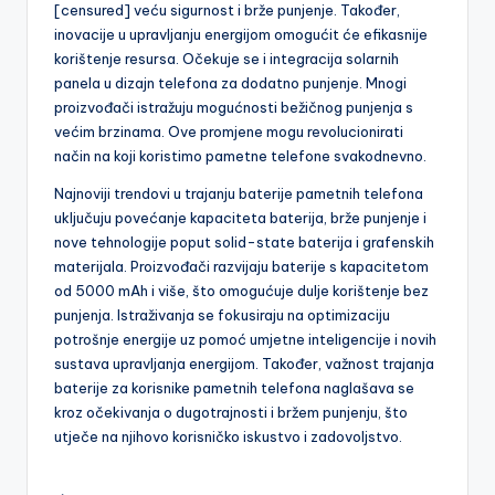
[censured] veću sigurnost i brže punjenje. Također,
inovacije u upravljanju energijom omogućit će efikasnije
korištenje resursa. Očekuje se i integracija solarnih
panela u dizajn telefona za dodatno punjenje. Mnogi
proizvođači istražuju mogućnosti bežičnog punjenja s
većim brzinama. Ove promjene mogu revolucionirati
način na koji koristimo pametne telefone svakodnevno.
Najnoviji trendovi u trajanju baterije pametnih telefona
uključuju povećanje kapaciteta baterija, brže punjenje i
nove tehnologije poput solid-state baterija i grafenskih
materijala. Proizvođači razvijaju baterije s kapacitetom
od 5000 mAh i više, što omogućuje dulje korištenje bez
punjenja. Istraživanja se fokusiraju na optimizaciju
potrošnje energije uz pomoć umjetne inteligencije i novih
sustava upravljanja energijom. Također, važnost trajanja
baterije za korisnike pametnih telefona naglašava se
kroz očekivanja o dugotrajnosti i bržem punjenju, što
utječe na njihovo korisničko iskustvo i zadovoljstvo.