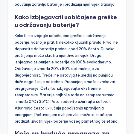
očuvanju zdravlja baterije i produžuju njen vijek trajanja.
Kako izbjegavati uobičajene greške
u održavanju baterije?
Kako bi se izbjegle uobičajene greške u održavanju
baterije, važno je pratiti nekoliko ključnih pravila. Prvo, ne
dopustite da baterija padne ispod 20% često. Duboko
pražnjenje može skratiti njen životni vijek. Drugo,
izbjegavajte punjenje baterije do 100% svakodnevno.
Održavanje između 20% i 80% optimalno je za
dugovječnost. Treće, ne ostavljajte uređaj na punjaču
duže nego što je potrebno. Prepunjenje može uzrokovati
pregrijavanje. Četvrto, izbjegavajte ekstremne
temperature. Baterije najbolje rade na temperaturama
između 0°C i 35°C. Peto, redovito ažurirajte softver.
Ažuriranja često uključuju poboljšanja upravljanja
energijom. Poštivanjem ovih pravila, možete značajno
produžiti životni vijek baterije vašeg pametnog telefona.
Koje su buduće prognoze za