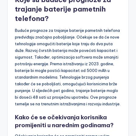
trajanje baterije pametnih
telefona?
Buduće prognoze za trajanje baterije pametnih telefona
predviđaju značajno poboljšanje. Očekuje se da će nove
tehnologije omogućiti baterije koje traju do dva puta
duže. Razvoj čvrstih baterija može povećati kapacitet i
sigurnost. Također, optimizacija softvera može smanjiti
potrošnju energije. Prema istraživanju iz 2023. godine,
baterije bi mogle postići kapacitet od 5000 mAh u
standardnim modelima. Tehnologije brzog punjenja
također će se poboljšati, omogućujući korisnicima brže
punjenje. U sljedećih pet godina, trajanje baterije moglo
bi doseći 48 sati uz prosječnu upotrebu. Ove prognoze
temelje se na trenutnim istraživanjima i razvoju industrije.
Kako će se očekivanja korisnika
promijeniti u narednim godinama?
Očekivanja korisnika će se promijeniti prema većim