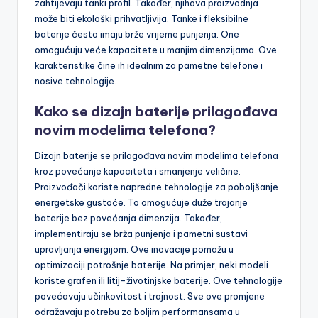
zahtijevaju tanki profil. Također, njihova proizvodnja
može biti ekološki prihvatljivija. Tanke i fleksibilne
baterije često imaju brže vrijeme punjenja. One
omogućuju veće kapacitete u manjim dimenzijama. Ove
karakteristike čine ih idealnim za pametne telefone i
nosive tehnologije.
Kako se dizajn baterije prilagođava
novim modelima telefona?
Dizajn baterije se prilagođava novim modelima telefona
kroz povećanje kapaciteta i smanjenje veličine.
Proizvođači koriste napredne tehnologije za poboljšanje
energetske gustoće. To omogućuje duže trajanje
baterije bez povećanja dimenzija. Također,
implementiraju se brža punjenja i pametni sustavi
upravljanja energijom. Ove inovacije pomažu u
optimizaciji potrošnje baterije. Na primjer, neki modeli
koriste grafen ili litij-životinjske baterije. Ove tehnologije
povećavaju učinkovitost i trajnost. Sve ove promjene
odražavaju potrebu za boljim performansama u