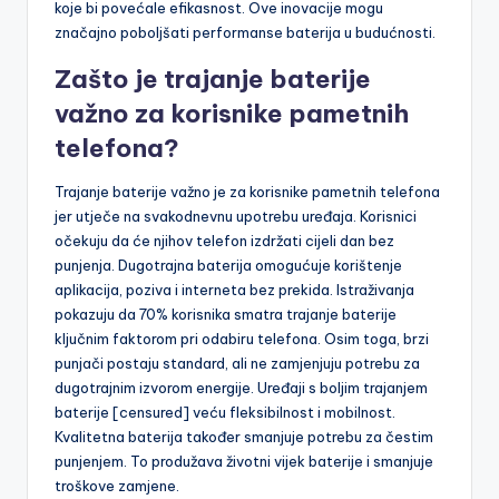
koje bi povećale efikasnost. Ove inovacije mogu
značajno poboljšati performanse baterija u budućnosti.
Zašto je trajanje baterije
važno za korisnike pametnih
telefona?
Trajanje baterije važno je za korisnike pametnih telefona
jer utječe na svakodnevnu upotrebu uređaja. Korisnici
očekuju da će njihov telefon izdržati cijeli dan bez
punjenja. Dugotrajna baterija omogućuje korištenje
aplikacija, poziva i interneta bez prekida. Istraživanja
pokazuju da 70% korisnika smatra trajanje baterije
ključnim faktorom pri odabiru telefona. Osim toga, brzi
punjači postaju standard, ali ne zamjenjuju potrebu za
dugotrajnim izvorom energije. Uređaji s boljim trajanjem
baterije [censured] veću fleksibilnost i mobilnost.
Kvalitetna baterija također smanjuje potrebu za čestim
punjenjem. To produžava životni vijek baterije i smanjuje
troškove zamjene.