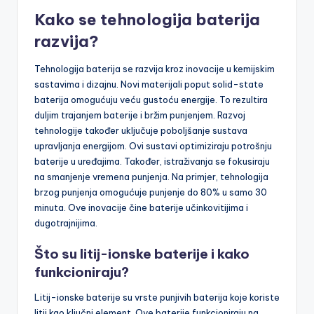
Kako se tehnologija baterija
razvija?
Tehnologija baterija se razvija kroz inovacije u kemijskim
sastavima i dizajnu. Novi materijali poput solid-state
baterija omogućuju veću gustoću energije. To rezultira
duljim trajanjem baterije i bržim punjenjem. Razvoj
tehnologije također uključuje poboljšanje sustava
upravljanja energijom. Ovi sustavi optimiziraju potrošnju
baterije u uređajima. Također, istraživanja se fokusiraju
na smanjenje vremena punjenja. Na primjer, tehnologija
brzog punjenja omogućuje punjenje do 80% u samo 30
minuta. Ove inovacije čine baterije učinkovitijima i
dugotrajnijima.
Što su litij-ionske baterije i kako
funkcioniraju?
Litij-ionske baterije su vrste punjivih baterija koje koriste
litij kao ključni element. Ove baterije funkcioniraju na