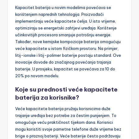
Kapacitet baterija u novim modelima povećava se
korištenjem naprednih tehnologija. Proizvođači
implementiraju veće kapacitete ćelija. U isto vrijeme,
optimiziraju se energetski zahtjevi uređaja. Korištenje
učinkovitijih procesora smanjuje potrošnju energije.
Također, nove kemijske kompozicije baterija omogućuju
veće kapacitete u istom fizičkom prostoru. Na primjer,
litij-ionske i litij-polimer baterije postaju standard. Ove
inovacije dovode do značajnog povećanja trajanja
baterije. U prosjeku, kapacitet se povećava za 10 do
20% po novom modelu.
Koje su prednosti veće kapacitete
baterija za korisnike?
Veće kapacitete baterija pružaju korisnicima duže
trajanje uređaja bez potrebe za čestim punjenjem. To
omogućuje veću praktičnost tijekom dana. Korisnici
mogu koristiti svoje pametne telefone duže vrijeme bez
brige o praznoj bateriji. Veće baterije često podržavaju