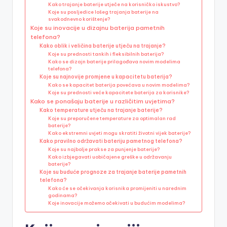
Kako trajanje baterije utječe na korisničko iskustvo?
Koje su posljedice lošeg trajanja baterije na
svakodnevno korištenje?
Koje su inovacije u dizajnu baterija pametnih
telefona?
Kako oblik i veličina baterije utječu na trajanje?
Koje su prednosti tankih i fleksibilnih baterija?
Kako se dizajn baterije prilagođava novim modelima
telefona?
Koje su najnovije promjene u kapacitetu baterija?
Kako se kapacitet baterija povećava u novim modelima?
Koje su prednosti veće kapacitete baterija za korisnike?
Kako se ponašaju baterije u različitim uvjetima?
Kako temperature utječu na trajanje baterije?
Koje su preporučene temperature za optimalan rad
baterije?
Kako ekstremni uvjeti mogu skratiti životni vijek baterije?
Kako pravilno održavati bateriju pametnog telefona?
Koje su najbolje prakse za punjenje baterije?
Kako izbjegavati uobičajene greške u održavanju
baterije?
Koje su buduće prognoze za trajanje baterije pametnih
telefona?
Kako će se očekivanja korisnika promijeniti u narednim
godinama?
Koje inovacije možemo očekivati u budućim modelima?