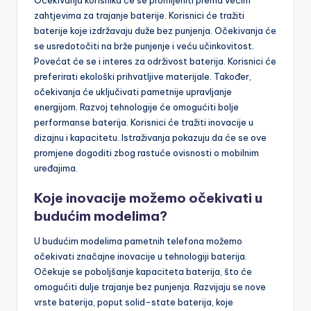
zahtjevima za trajanje baterije. Korisnici će tražiti
baterije koje izdržavaju duže bez punjenja. Očekivanja će
se usredotočiti na brže punjenje i veću učinkovitost.
Povećat će se i interes za održivost baterija. Korisnici će
preferirati ekološki prihvatljive materijale. Također,
očekivanja će uključivati pametnije upravljanje
energijom. Razvoj tehnologije će omogućiti bolje
performanse baterija. Korisnici će tražiti inovacije u
dizajnu i kapacitetu. Istraživanja pokazuju da će se ove
promjene dogoditi zbog rastuće ovisnosti o mobilnim
uređajima.
Koje inovacije možemo očekivati u
budućim modelima?
U budućim modelima pametnih telefona možemo
očekivati značajne inovacije u tehnologiji baterija.
Očekuje se poboljšanje kapaciteta baterija, što će
omogućiti dulje trajanje bez punjenja. Razvijaju se nove
vrste baterija, poput solid-state baterija, koje