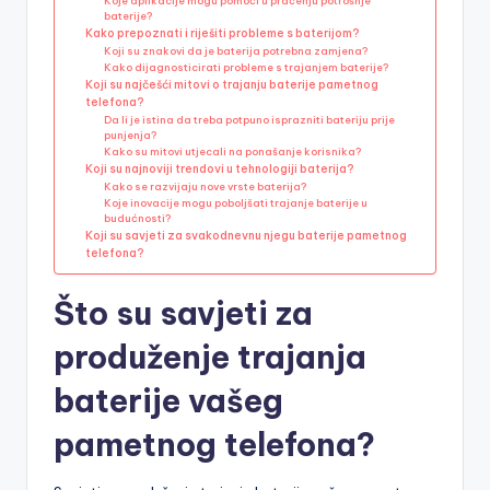
Koje aplikacije mogu pomoći u praćenju potrošnje
baterije?
Kako prepoznati i riješiti probleme s baterijom?
Koji su znakovi da je baterija potrebna zamjena?
Kako dijagnosticirati probleme s trajanjem baterije?
Koji su najčešći mitovi o trajanju baterije pametnog
telefona?
Da li je istina da treba potpuno isprazniti bateriju prije
punjenja?
Kako su mitovi utjecali na ponašanje korisnika?
Koji su najnoviji trendovi u tehnologiji baterija?
Kako se razvijaju nove vrste baterija?
Koje inovacije mogu poboljšati trajanje baterije u
budućnosti?
Koji su savjeti za svakodnevnu njegu baterije pametnog
telefona?
Što su savjeti za
produženje trajanja
baterije vašeg
pametnog telefona?