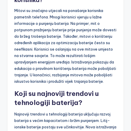
korisnika?
Mitovi su značajno utjecali na ponašanje korisnika
pametnih telefona. Mnogi korisnici vjeruju u lažne
informacije o punjenju baterija. Na primjer, mit o
potpunom pražnjenju baterije prije punjenja može dovesti
do bržeg trošenja baterije. Također, mitovi o korištenju
određenih aplikacija za optimizaciju baterije često su
neefikasni. Korisnici se oslanjaju na ove mitove umjesto
na stvarne savjete. To može rezultirati lošijim
upravljanjem energijom uređaja. Istraživanja pokazuju da
edukacija o pravilnom korištenju baterija može poboljšati
trajanje. U konačnici, razbijanje mitova može poboljšati
iskustvo korisnika i produžiti vijek trajanja baterije.
Koji su najnoviji trendovi u
tehnologiji baterija?
Najnoviji trendovi u tehnologiji baterija uključuju razvoj
baterija s većim kapacitetom i bržim punjenjem. Litij-
ionske baterije postaju sve učinkovitije. Nova istraživanja