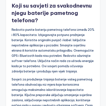
Koji su savjeti za svakodnevnu
njegu baterije pametnog
telefona?
Redovito punite bateriju pametnog telefona između 20%
i 80% kapaciteta. Izbjegavajte potpuno pražnjenje
baterije. Koristite originalni punjač i kabel. Isključite
nepotrebne aplikacije u pozadini. Smanjite svjetlinu
ekrana ili koristite automatsku prilagodbu. Onemogućite
GPS i Bluetooth kada nisu potrebni. Redovito ažurirajte
softver telefona. Uključite način rada za uštedu energije
kada je to potrebno. Ovi savjeti pomažu očuvanju
zdravlja baterije i produžuju njen vijek trajanja.
Savjeti za produženje trajanja baterije vašeg pametnog
telefona obuhvaćaju niz mjera koje korisnicima
omogućuju maksimalno iskorištavanje kapaciteta
baterije. Ključne preporuke uključuju smanjenje svjetline
zaslona, isključivanje nepotrebnih aplikacija, korištenje
načina rada u avionu i redovito ažuriranje softvera. Osim