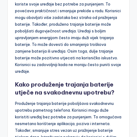
koriste svoje uređaje bez potrebe za punjenjem. To
povećava praktičnost i smanjuje prekide u radu. Korisnici
mogu obavljati više zadataka bez straha od pražnjenja
baterije. Također, produženo trajanje baterije može
poboljšati dugovječnost uređaja. Uređaji s boljim
upravljanjem energijom često imaju duži vijek trajanja
baterije. To može dovesti do smanjenja troškova
zamjene baterija ili uređaja. Osim toga, dulje trajanje
baterije može pozitivno utjecati na korisničko iskustvo.
Korisnici su zadovoljniji kada ne moraju često puniti svoje
uređaje.
Kako produženje trajanja baterije
utječe na svakodnevnu upotrebu?
Produženje trajanja baterije poboljšava svakodnevnu
upotrebu pametnog telefona. Korisnici mogu duže
koristiti uređaj bez potrebe za punjenjem. To omogućava
nesmetano korištenje aplikacija, poziva i interneta.
Također, smanjuje stres vezan uz pražnjenje baterije