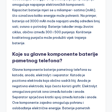
omogućuje napajanje elektroničkih komponenti.
Kapacitet baterije mjeri se u miliamper-satima (mAh),
što označava koliko energije može pohraniti. Na primjer,
baterija od 3000 mAh može napajati uređaj određeni broj
sati, ovisno o potrošnji. Baterije također imaju životni
ciklus, obično između 300 i 500 punjenja. Korištenje
kvalitetnog punjača može produžiti vijek trajanja
baterije.
Koje su glavne komponente baterije
pametnog telefona?
Glavne komponente baterije pametnog telefona su
katoda, anoda, elektrolyt i separator. Katoda je
pozitivna elektroda koja obično sadrži litij. Anoda je
negativna elektroda, koja često koristi grafit. Elektrolyt
omogućava protok iona između katode i anode.
Separator sprječava kratki spoj između katode i anode.
Ove komponente zajedno omogućuju pohranu i
oslobađanje električne energije. Baterije pametnih