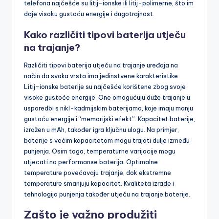
telefona najčešće su litij-ionske ili litij-polimerne, što im
daje visoku gustoću energije i dugotrajnost.
Kako različiti tipovi baterija utječu
na trajanje?
Različiti tipovi baterija utječu na trajanje uređaja na
način da svaka vrsta ima jedinstvene karakteristike.
Litij-ionske baterije su najčešće korištene zbog svoje
visoke gustoće energije. One omogućuju duže trajanje u
usporedbi s nikl-kadmijskim baterijama, koje imaju manju
gustoću energije i “memorijski efekt”. Kapacitet baterije,
izražen u mAh, također igra ključnu ulogu. Na primjer,
baterije s većim kapacitetom mogu trajati dulje između
punjenja. Osim toga, temperaturne varijacije mogu
utjecati na performanse baterija. Optimalne
temperature povećavaju trajanje, dok ekstremne
temperature smanjuju kapacitet. Kvaliteta izrade i
tehnologija punjenja također utječu na trajanje baterije.
Zašto je važno produžiti