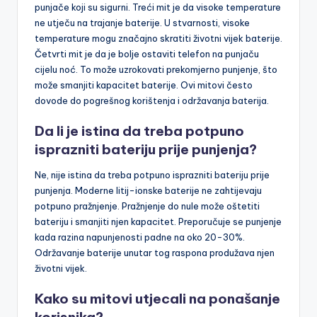
punjače koji su sigurni. Treći mit je da visoke temperature
ne utječu na trajanje baterije. U stvarnosti, visoke
temperature mogu značajno skratiti životni vijek baterije.
Četvrti mit je da je bolje ostaviti telefon na punjaču
cijelu noć. To može uzrokovati prekomjerno punjenje, što
može smanjiti kapacitet baterije. Ovi mitovi često
dovode do pogrešnog korištenja i održavanja baterija.
Da li je istina da treba potpuno
isprazniti bateriju prije punjenja?
Ne, nije istina da treba potpuno isprazniti bateriju prije
punjenja. Moderne litij-ionske baterije ne zahtijevaju
potpuno pražnjenje. Pražnjenje do nule može oštetiti
bateriju i smanjiti njen kapacitet. Preporučuje se punjenje
kada razina napunjenosti padne na oko 20-30%.
Održavanje baterije unutar tog raspona produžava njen
životni vijek.
Kako su mitovi utjecali na ponašanje