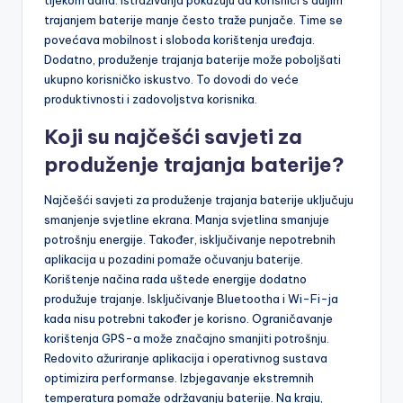
tijekom dana. Istraživanja pokazuju da korisnici s duljim
trajanjem baterije manje često traže punjače. Time se
povećava mobilnost i sloboda korištenja uređaja.
Dodatno, produženje trajanja baterije može poboljšati
ukupno korisničko iskustvo. To dovodi do veće
produktivnosti i zadovoljstva korisnika.
Koji su najčešći savjeti za
produženje trajanja baterije?
Najčešći savjeti za produženje trajanja baterije uključuju
smanjenje svjetline ekrana. Manja svjetlina smanjuje
potrošnju energije. Također, isključivanje nepotrebnih
aplikacija u pozadini pomaže očuvanju baterije.
Korištenje načina rada uštede energije dodatno
produžuje trajanje. Isključivanje Bluetootha i Wi-Fi-ja
kada nisu potrebni također je korisno. Ograničavanje
korištenja GPS-a može značajno smanjiti potrošnju.
Redovito ažuriranje aplikacija i operativnog sustava
optimizira performanse. Izbjegavanje ekstremnih
temperatura pomaže održavanju baterije. Na kraju,