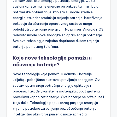
učinkovitost, što smanjuje potrošnju energije. OLED
zasloni koriste manje energije pri prikazu tamnijih boja.
Softverske optimizacije, kao što su načini štednje
energije, također produžuju trajanje baterije. Istraživanja
pokazuju da ažuriranja operativnog sustava mogu
poboljšati upravljanje energijom. Na primjer, Android i iOS
redovito uvode nove značajke za optimizaciju potrošnje.
Sve ove tehnologije zajedno doprinose dužem trajanju
baterije pametnog telefona.
Koje nove tehnologije pomažu u
očuvanju baterije?
Nove tehnologije koje pomažu u očuvanju baterije
uključuju poboljšane sustave upravljanja energijom. Ovi
sustavi optimiziraju potrošnju energije aplikacija i
procesa. Također, korištenje materijala poput grafena
povećava kapacitet baterija. Ove baterije se brže pune i
traju duže. Tehnologije poput brzog punjenja smanjuju
vrijeme potrebno za punjenje bez oštećenja baterije.
Inteligentno planiranje punjenja može spriječiti