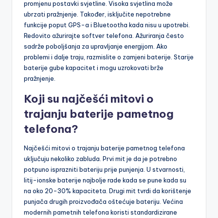
promjenu postavki svjetline. Visoka svjetlina može
ubrzati pražnjenje. Također, isključite nepotrebne
funkcije poput GPS-a i Bluetootha kada nisu u upotrebi.
Redovito ažurirajte softver telefona. Ažuriranja često
sadrže poboljšanja za upravljanje energijom. Ako
problemi i dalje traju, razmislite o zamjeni baterije. Starije
baterije gube kapacitet i mogu uzrokovati brže
pražnjenje.
Koji su najčešći mitovi o
trajanju baterije pametnog
telefona?
Najčešći mitovi o trajanju baterije pametnog telefona
uključuju nekoliko zabluda. Prvi mit je da je potrebno
potpuno isprazniti bateriju prije punjenja. U stvarnosti,
litij-ionske baterije najbolje rade kada se pune kada su
na oko 20-30% kapaciteta. Drugi mit tvrdi da korištenje
punjača drugih proizvođača oštećuje bateriju. Većina
modernih pametnih telefona koristi standardizirane