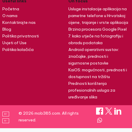
Useful links
On focus
Početna
Usluge instalacije aplikacija na
O nama
pametne telefone u Hrvatskoj:
Kontaktirajte nas
cijene, trajanje i vrste aplikacija
Blog
Brzina procesora Google Pixel
Politika privatnosti
7: kako utječe na fotografiju i
Uvjeti of Use
obradu podataka
Politika kolačića
Android operativni sustav:
značajke, prednosti i
sigurnosne postavke
KaiOS: mogućnosti, prednosti i
dostupnost na tržištu
Prednosti korištenja
profesionalnih usluga za
uređivanje slika
© 2026 mob385.com. All rights
A+
reserved.
A–