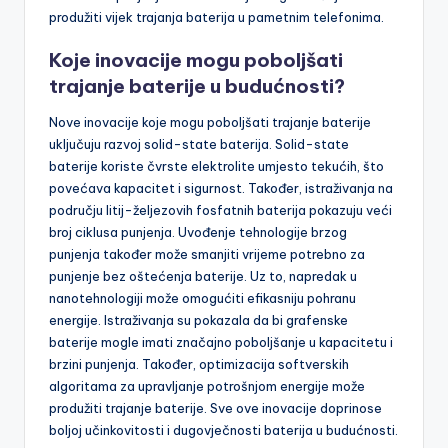
produžiti vijek trajanja baterija u pametnim telefonima.
Koje inovacije mogu poboljšati
trajanje baterije u budućnosti?
Nove inovacije koje mogu poboljšati trajanje baterije
uključuju razvoj solid-state baterija. Solid-state
baterije koriste čvrste elektrolite umjesto tekućih, što
povećava kapacitet i sigurnost. Također, istraživanja na
području litij-željezovih fosfatnih baterija pokazuju veći
broj ciklusa punjenja. Uvođenje tehnologije brzog
punjenja također može smanjiti vrijeme potrebno za
punjenje bez oštećenja baterije. Uz to, napredak u
nanotehnologiji može omogućiti efikasniju pohranu
energije. Istraživanja su pokazala da bi grafenske
baterije mogle imati značajno poboljšanje u kapacitetu i
brzini punjenja. Također, optimizacija softverskih
algoritama za upravljanje potrošnjom energije može
produžiti trajanje baterije. Sve ove inovacije doprinose
boljoj učinkovitosti i dugovječnosti baterija u budućnosti.