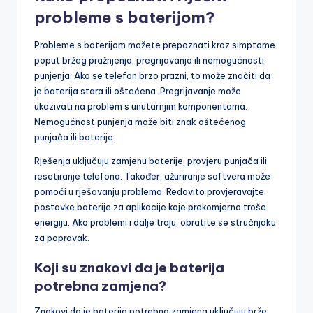
probleme s baterijom?
Probleme s baterijom možete prepoznati kroz simptome
poput bržeg pražnjenja, pregrijavanja ili nemogućnosti
punjenja. Ako se telefon brzo prazni, to može značiti da
je baterija stara ili oštećena. Pregrijavanje može
ukazivati na problem s unutarnjim komponentama.
Nemogućnost punjenja može biti znak oštećenog
punjača ili baterije.
Rješenja uključuju zamjenu baterije, provjeru punjača ili
resetiranje telefona. Također, ažuriranje softvera može
pomoći u rješavanju problema. Redovito provjeravajte
postavke baterije za aplikacije koje prekomjerno troše
energiju. Ako problemi i dalje traju, obratite se stručnjaku
za popravak.
Koji su znakovi da je baterija
potrebna zamjena?
Znakovi da je baterija potrebna zamjena uključuju brže