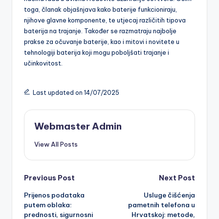
toga, članak objašnjava kako baterije funkcioniraju,
njihove glavne komponente, te utjecaj različitih tipova
baterija na trajanje. Također se razmatraju najbolje
prakse za očuvanje baterije, kao i mitovi i novitete u
tehnologiji baterija koji mogu poboljšati trajanje i
učinkovitost.
Last updated on 14/07/2025
Webmaster Admin
View All Posts
Post
Previous Post
Next Post
Prijenos podataka
Usluge čišćenja
navigation
putem oblaka:
pametnih telefona u
prednosti, sigurnosni
Hrvatskoj: metode,