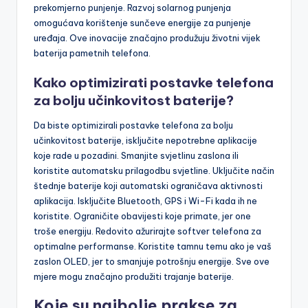
prekomjerno punjenje. Razvoj solarnog punjenja
omogućava korištenje sunčeve energije za punjenje
uređaja. Ove inovacije značajno produžuju životni vijek
baterija pametnih telefona.
Kako optimizirati postavke telefona
za bolju učinkovitost baterije?
Da biste optimizirali postavke telefona za bolju
učinkovitost baterije, isključite nepotrebne aplikacije
koje rade u pozadini. Smanjite svjetlinu zaslona ili
koristite automatsku prilagodbu svjetline. Uključite način
štednje baterije koji automatski ograničava aktivnosti
aplikacija. Isključite Bluetooth, GPS i Wi-Fi kada ih ne
koristite. Ograničite obavijesti koje primate, jer one
troše energiju. Redovito ažurirajte softver telefona za
optimalne performanse. Koristite tamnu temu ako je vaš
zaslon OLED, jer to smanjuje potrošnju energije. Sve ove
mjere mogu značajno produžiti trajanje baterije.
Koje su najbolje prakse za