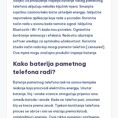
Savjeti za produženje trajanja baterije vašeg pametnog
telefona uključuju nekoliko ključnih mjera. Smanjite
svjetlinu zaslona kako biste uštedjeli energiju. Isključite
nepotrebne aplikacije koje rade u pozadini. Koristite
način rada u avionu kada nemate signal. Isključite
Bluetooth i Wi-Fi kada nisu potrebni. Ograničite
korištenje animacija i efekata. Redovito ažurirajte
softver uređaja za optimalnu učinkovitost. Koristite
štedni način rada koji mnogi pametni telefoni [censured].
Ove mjere mogu značajno produžiti trajanje baterije.
Kako baterija pametnog
telefona radi?
Baterija pametnog telefona radi na osnovi kemijske
reakcije koja proizvodi električnu energiju. Unutar
baterije, litij-ionske stanice omogućuju prijenos iona
između katode i anode. Kada se telefon puni, ionizirani
litij se kreće prema anodi. Tijekom korištenja telefona,
proces se obrće i ioni se vraćaju prema katodi,
oslobađajući energiju. Ovaj ciklus punjenja i pražnjenja