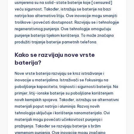
usmjerena su na solid-state baterije koje [censured]
veću sigurnost. Također, istražuju se baterije na bazi
natrija kao alternativa litiju. Ove inovacije mogu smanjiti
troškove i povećati dostupnost. Razvijaju se i tehnologije
regenerativnog punjenja. Ove tehnologije omogućuju
punjenje baterija tijekom korištenja. To može značajno
produžiti trajanje baterije pametnih telefona.
Kako se razvijaju nove vrste
baterija?
Nove vrste baterija razvijaju se kroz istraživanje i
inovacije u materijalima. Istraživači se fokusiraju na
poboljšanje kapaciteta, trajnosti i sigurnosti baterija. Na
primjer, litij-ionske baterije su poboljšane korištenjem
novih kemijskih spojeva. Također, istražuju se alternativni
materijali poput natrija i aluminija. Razvoj novih
tehnologija uključuje i korištenje nanomaterijala. Ovi
materijali mogu povećati učinkovitost punjenja i
pražnjenja. Također se razvijaju baterije s bržim
vremenom punjenja. Ove inovacije mogu značajno