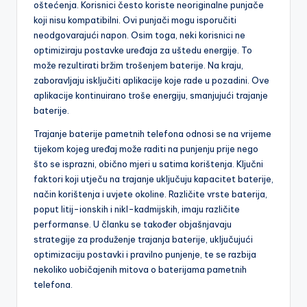
oštećenja. Korisnici često koriste neoriginalne punjače
koji nisu kompatibilni. Ovi punjači mogu isporučiti
neodgovarajući napon. Osim toga, neki korisnici ne
optimiziraju postavke uređaja za uštedu energije. To
može rezultirati bržim trošenjem baterije. Na kraju,
zaboravljaju isključiti aplikacije koje rade u pozadini. Ove
aplikacije kontinuirano troše energiju, smanjujući trajanje
baterije.
Trajanje baterije pametnih telefona odnosi se na vrijeme
tijekom kojeg uređaj može raditi na punjenju prije nego
što se isprazni, obično mjeri u satima korištenja. Ključni
faktori koji utječu na trajanje uključuju kapacitet baterije,
način korištenja i uvjete okoline. Različite vrste baterija,
poput litij-ionskih i nikl-kadmijskih, imaju različite
performanse. U članku se također objašnjavaju
strategije za produženje trajanja baterije, uključujući
optimizaciju postavki i pravilno punjenje, te se razbija
nekoliko uobičajenih mitova o baterijama pametnih
telefona.