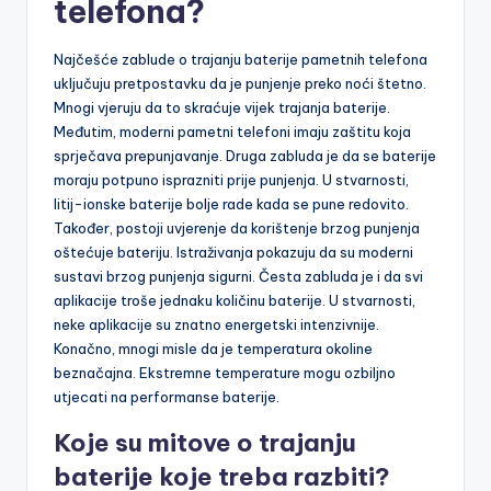
telefona?
Najčešće zablude o trajanju baterije pametnih telefona
uključuju pretpostavku da je punjenje preko noći štetno.
Mnogi vjeruju da to skraćuje vijek trajanja baterije.
Međutim, moderni pametni telefoni imaju zaštitu koja
sprječava prepunjavanje. Druga zabluda je da se baterije
moraju potpuno isprazniti prije punjenja. U stvarnosti,
litij-ionske baterije bolje rade kada se pune redovito.
Također, postoji uvjerenje da korištenje brzog punjenja
oštećuje bateriju. Istraživanja pokazuju da su moderni
sustavi brzog punjenja sigurni. Česta zabluda je i da svi
aplikacije troše jednaku količinu baterije. U stvarnosti,
neke aplikacije su znatno energetski intenzivnije.
Konačno, mnogi misle da je temperatura okoline
beznačajna. Ekstremne temperature mogu ozbiljno
utjecati na performanse baterije.
Koje su mitove o trajanju
baterije koje treba razbiti?