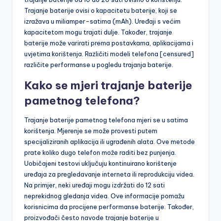
Trajanje baterije ovisi o kapacitetu baterije, koji se
izražava u miliamper-satima (mAh). Uređaji s većim
kapacitetom mogu trajati dulje. Također, trajanje
baterije može varirati prema postavkama, aplikacijama i
uvjetima korištenja. Različiti modeli telefona [censured]
različite performanse u pogledu trajanja baterije.
Kako se mjeri trajanje baterije
pametnog telefona?
Trajanje baterije pametnog telefona mjeri se u satima
korištenja. Mjerenje se može provesti putem
specijaliziranih aplikacija ili ugrađenih alata. Ove metode
prate koliko dugo telefon može raditi bez punjenja.
Uobičajeni testovi uključuju kontinuirano korištenje
uređaja za pregledavanje interneta ili reprodukciju videa.
Na primjer, neki uređaji mogu izdržati do 12 sati
neprekidnog gledanja videa. Ove informacije pomažu
korisnicima da procijene performanse baterije. Također,
proizvođači često navode trajanje baterije u