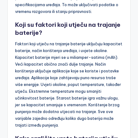
specifikacijama uređaja. To može uključivati podatke o
vremenu razgovora ili stanju pripravnosti.
Koji su faktori koji utječu na trajanje
baterije?
Faktori koji utječu na trajanje baterije uključuju kapacitet
baterije, način korištenja uređaja, i uvjete okoline.
Kapacitet baterije mjeri se u miliamper-satima (mAh).
Veći kapacitet obično znači dulje trajanje. Način
korištenja uključuje aplikacije koje se koriste i postavke
uređaja. Aplikacije koje zahtijevaju puno resursa troše
više energije. Uvjeti okoline, poput temperature, također
utječu. Ekstremne temperature mogu smanjiti
učinkovitost baterije. Starost baterije igra važnu ulogu,
jer se kapacitet smanjuje s vremenom. Korištenje brzog
punjenja može dodatno utjecati na trajanje. Sve ove
varijable zajedno određuju koliko dugo baterija može
trajati između punjenja.