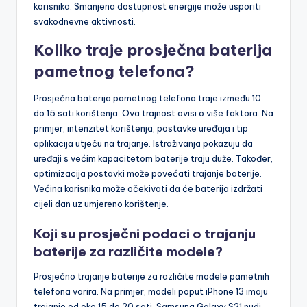
korisnika. Smanjena dostupnost energije može usporiti
svakodnevne aktivnosti.
Koliko traje prosječna baterija
pametnog telefona?
Prosječna baterija pametnog telefona traje između 10
do 15 sati korištenja. Ova trajnost ovisi o više faktora. Na
primjer, intenzitet korištenja, postavke uređaja i tip
aplikacija utječu na trajanje. Istraživanja pokazuju da
uređaji s većim kapacitetom baterije traju duže. Također,
optimizacija postavki može povećati trajanje baterije.
Većina korisnika može očekivati da će baterija izdržati
cijeli dan uz umjereno korištenje.
Koji su prosječni podaci o trajanju
baterije za različite modele?
Prosječno trajanje baterije za različite modele pametnih
telefona varira. Na primjer, modeli poput iPhone 13 imaju
trajanje od oko 15 do 20 sati. Samsung Galaxy S21 nudi