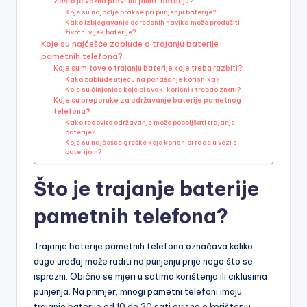
Zašto je važno pravilno puniti bateriju?
Koje su najbolje prakse pri punjenju baterije?
Kako izbjegavanje određenih navika može produžiti
životni vijek baterije?
Koje su najčešće zablude o trajanju baterije
pametnih telefona?
Koje su mitove o trajanju baterije koje treba razbiti?
Kako zablude utječu na ponašanje korisnika?
Koje su činjenice koje bi svaki korisnik trebao znati?
Koje su preporuke za održavanje baterije pametnog
telefona?
Kako redovito održavanje može poboljšati trajanje
baterije?
Koje su najčešće greške koje korisnici rade u vezi s
baterijom?
Što je trajanje baterije
pametnih telefona?
Trajanje baterije pametnih telefona označava koliko
dugo uređaj može raditi na punjenju prije nego što se
isprazni. Obično se mjeri u satima korištenja ili ciklusima
punjenja. Na primjer, mnogi pametni telefoni imaju
trajanje baterije od 10 do 20 sati ovisno o korištenju.