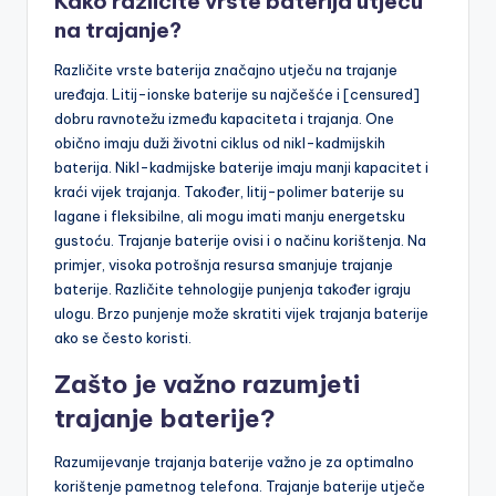
Kako različite vrste baterija utječu
na trajanje?
Različite vrste baterija značajno utječu na trajanje
uređaja. Litij-ionske baterije su najčešće i [censured]
dobru ravnotežu između kapaciteta i trajanja. One
obično imaju duži životni ciklus od nikl-kadmijskih
baterija. Nikl-kadmijske baterije imaju manji kapacitet i
kraći vijek trajanja. Također, litij-polimer baterije su
lagane i fleksibilne, ali mogu imati manju energetsku
gustoću. Trajanje baterije ovisi i o načinu korištenja. Na
primjer, visoka potrošnja resursa smanjuje trajanje
baterije. Različite tehnologije punjenja također igraju
ulogu. Brzo punjenje može skratiti vijek trajanja baterije
ako se često koristi.
Zašto je važno razumjeti
trajanje baterije?
Razumijevanje trajanja baterije važno je za optimalno
korištenje pametnog telefona. Trajanje baterije utječe