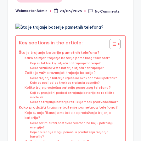
in
Webmaster Admin
23/06/2025
No Comments
Posted
by
Key sections in the article:
Što je trajanje baterije pametnih telefona?
Kako se mjeri trajanje baterije pametnog telefona?
Koji su faktori koji utječu na trajanje baterije?
Kako različite vrste baterija utječu na trajanje?
Zašto je važno razumjeti trajanje baterije?
Kako trajanje baterije utječe na svakodnevnu upotrebu?
Koje su posljedice kratkog trajanja baterije?
Koliko traje prosječna baterija pametnog telefona?
Koji su prosječni podaci o trajanju baterije za različite
modele?
Kako se trajanje baterije razlikuje među proizvođačima?
Kako produžiti trajanje baterije pametnog telefona?
Koje su najefikasnije metode za produženje trajanja
baterije?
Kako optimizirati postavke telefona za bolju potrošnju
energije?
Koje aplikacije mogu pomoći u produženju trajanja
baterije?