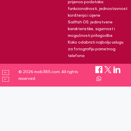
prijenos podataka:
funkcionalnosti, jednostavnost
korištenja i cijene
Sailfish OS: jedinstvene
karakteristike, sigurnost i
mogućnosti prilagodbe
Kako odabrati najbolju uslugu
za fotografiju pametnog
telefona
© 2026 mob385.com. All rights
A+
reserved.
A–