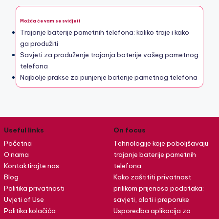
Možda će vam se svidjeti
Trajanje baterije pametnih telefona: koliko traje i kako
ga produžiti
Savjeti za produženje trajanja baterije vašeg pametnog
telefona
Najbolje prakse za punjenje baterije pametnog telefona
Useful links
On focus
Početna
Tehnologije koje poboljšavaju
O nama
trajanje baterije pametnih
Kontaktirajte nas
telefona
Blog
Kako zaštititi privatnost
Politika privatnosti
prilikom prijenosa podataka:
Uvjeti of Use
savjeti, alati i preporuke
Politika kolačića
Usporedba aplikacija za