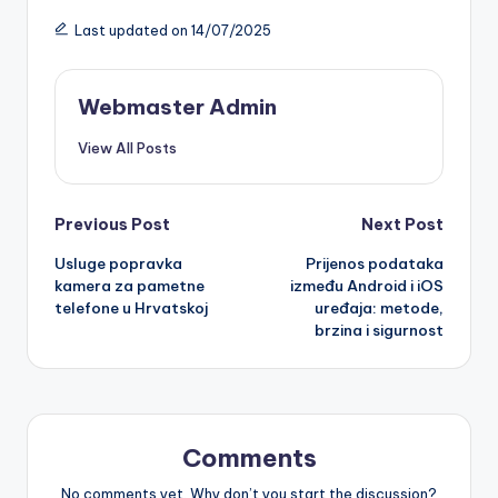
Last updated on 14/07/2025
Webmaster Admin
View All Posts
Post
Previous Post
Next Post
Usluge popravka
Prijenos podataka
navigation
kamera za pametne
između Android i iOS
telefone u Hrvatskoj
uređaja: metode,
brzina i sigurnost
Comments
No comments yet. Why don’t you start the discussion?