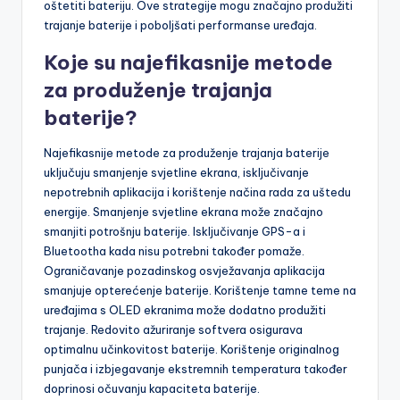
oštetiti bateriju. Ove strategije mogu značajno produžiti
trajanje baterije i poboljšati performanse uređaja.
Koje su najefikasnije metode
za produženje trajanja
baterije?
Najefikasnije metode za produženje trajanja baterije
uključuju smanjenje svjetline ekrana, isključivanje
nepotrebnih aplikacija i korištenje načina rada za uštedu
energije. Smanjenje svjetline ekrana može značajno
smanjiti potrošnju baterije. Isključivanje GPS-a i
Bluetootha kada nisu potrebni također pomaže.
Ograničavanje pozadinskog osvježavanja aplikacija
smanjuje opterećenje baterije. Korištenje tamne teme na
uređajima s OLED ekranima može dodatno produžiti
trajanje. Redovito ažuriranje softvera osigurava
optimalnu učinkovitost baterije. Korištenje originalnog
punjača i izbjegavanje ekstremnih temperatura također
doprinosi očuvanju kapaciteta baterije.