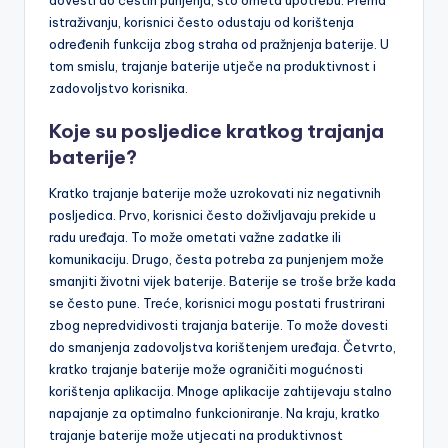
dovesti do čestih punjenja, što ometa upotrebu. Prema
istraživanju, korisnici često odustaju od korištenja
određenih funkcija zbog straha od pražnjenja baterije. U
tom smislu, trajanje baterije utječe na produktivnost i
zadovoljstvo korisnika.
Koje su posljedice kratkog trajanja
baterije?
Kratko trajanje baterije može uzrokovati niz negativnih
posljedica. Prvo, korisnici često doživljavaju prekide u
radu uređaja. To može ometati važne zadatke ili
komunikaciju. Drugo, česta potreba za punjenjem može
smanjiti životni vijek baterije. Baterije se troše brže kada
se često pune. Treće, korisnici mogu postati frustrirani
zbog nepredvidivosti trajanja baterije. To može dovesti
do smanjenja zadovoljstva korištenjem uređaja. Četvrto,
kratko trajanje baterije može ograničiti mogućnosti
korištenja aplikacija. Mnoge aplikacije zahtijevaju stalno
napajanje za optimalno funkcioniranje. Na kraju, kratko
trajanje baterije može utjecati na produktivnost