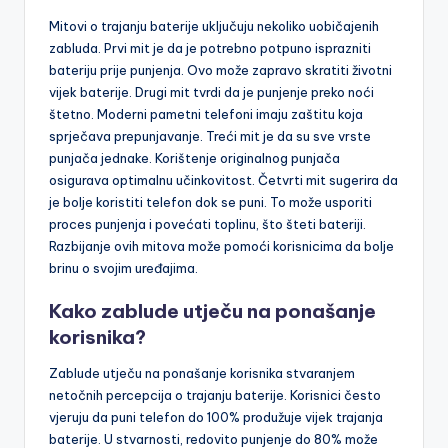
Mitovi o trajanju baterije uključuju nekoliko uobičajenih
zabluda. Prvi mit je da je potrebno potpuno isprazniti
bateriju prije punjenja. Ovo može zapravo skratiti životni
vijek baterije. Drugi mit tvrdi da je punjenje preko noći
štetno. Moderni pametni telefoni imaju zaštitu koja
sprječava prepunjavanje. Treći mit je da su sve vrste
punjača jednake. Korištenje originalnog punjača
osigurava optimalnu učinkovitost. Četvrti mit sugerira da
je bolje koristiti telefon dok se puni. To može usporiti
proces punjenja i povećati toplinu, što šteti bateriji.
Razbijanje ovih mitova može pomoći korisnicima da bolje
brinu o svojim uređajima.
Kako zablude utječu na ponašanje
korisnika?
Zablude utječu na ponašanje korisnika stvaranjem
netočnih percepcija o trajanju baterije. Korisnici često
vjeruju da puni telefon do 100% produžuje vijek trajanja
baterije. U stvarnosti, redovito punjenje do 80% može