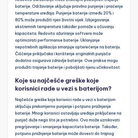
Redovito održavanje može značajno poboljšati trajanje
baterije. Održavanje uključuje pravilno punjenje i praćenje
temperature uređaja. Punjenje baterije između 20% i
80% može produžiti njen životni vijek. Izbjegavanje
ekstremnih temperatura također pomaže u očuvanju
kapaciteta. Redovito ažuriranje softvera može
optimizirati performanse baterije. Uklanjanje
nepotrebnih aplikacija smanjuje opterećenje na bateriju.
Čišćenje priključaka i korištenje originalnih punjača
dodatno osigurava zdravlje baterije. Ove prakse mogu
produžiti trajanje baterije i poboljšati njenu učinkovitost.
Koje su najčešće greške koje
korisnici rade u vezi s baterijom?
Najčešće greške koje korisnici rade u vezi s baterijom
uključuju prekomjerno punjenje i potpuno pražnjenje
baterije. Mnogi korisnici ostavljaju uređaje priključene na
punjač duže nego što je potrebno. Ovo može uzrokovati
pregrijavanje i smanjenje kapaciteta baterije. Također,
potpuno pražnjenje baterije može dovesti do trajnog