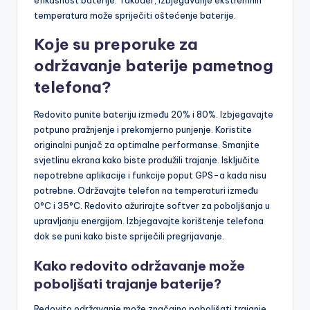
efikasnost baterije. Također, izbjegavanje ekstremnih
temperatura može spriječiti oštećenje baterije.
Koje su preporuke za
održavanje baterije pametnog
telefona?
Redovito punite bateriju između 20% i 80%. Izbjegavajte
potpuno pražnjenje i prekomjerno punjenje. Koristite
originalni punjač za optimalne performanse. Smanjite
svjetlinu ekrana kako biste produžili trajanje. Isključite
nepotrebne aplikacije i funkcije poput GPS-a kada nisu
potrebne. Održavajte telefon na temperaturi između
0°C i 35°C. Redovito ažurirajte softver za poboljšanja u
upravljanju energijom. Izbjegavajte korištenje telefona
dok se puni kako biste spriječili pregrijavanje.
Kako redovito održavanje može
poboljšati trajanje baterije?