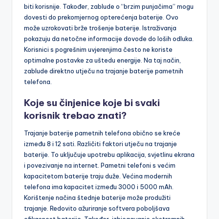
biti korisnije. Također, zablude o “brzim punjačima” mogu
dovesti do prekomjernog opterećenja baterije. Ovo
može uzrokovati brže trošenje baterije. Istraživanja
pokazuju da netočne informacije dovode do loših odluka.
Korisnici s pogrešnim uvjerenjima često ne koriste
optimalne postavke za uštedu energije. Na taj način,
zablude direktno utječu na trajanje baterije pametnih
telefona.
Koje su činjenice koje bi svaki
korisnik trebao znati?
Trajanje baterije pametnih telefona obično se kreće
između 8 i 12 sati. Različiti faktori utječu na trajanje
baterije. To uključuje upotrebu aplikacija, svjetlinu ekrana
i povezivanje na internet. Pametni telefoni s većim
kapacitetom baterije traju duže. Većina modernih
telefona ima kapacitet između 3000 i 5000 mAh.
Korištenje načina štednje baterije može produžiti
trajanje. Redovito ažuriranje softvera poboljšava