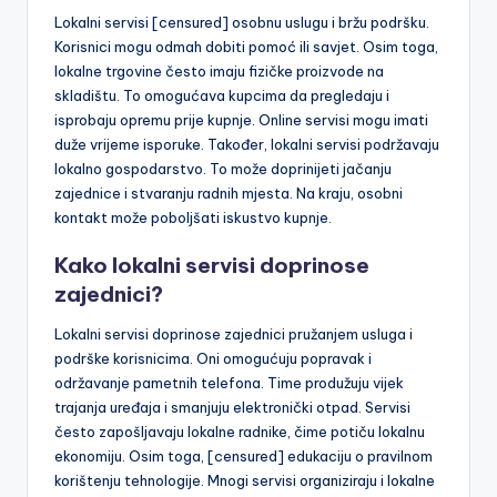
Lokalni servisi [censured] osobnu uslugu i bržu podršku.
Korisnici mogu odmah dobiti pomoć ili savjet. Osim toga,
lokalne trgovine često imaju fizičke proizvode na
skladištu. To omogućava kupcima da pregledaju i
isprobaju opremu prije kupnje. Online servisi mogu imati
duže vrijeme isporuke. Također, lokalni servisi podržavaju
lokalno gospodarstvo. To može doprinijeti jačanju
zajednice i stvaranju radnih mjesta. Na kraju, osobni
kontakt može poboljšati iskustvo kupnje.
Kako lokalni servisi doprinose
zajednici?
Lokalni servisi doprinose zajednici pružanjem usluga i
podrške korisnicima. Oni omogućuju popravak i
održavanje pametnih telefona. Time produžuju vijek
trajanja uređaja i smanjuju elektronički otpad. Servisi
često zapošljavaju lokalne radnike, čime potiču lokalnu
ekonomiju. Osim toga, [censured] edukaciju o pravilnom
korištenju tehnologije. Mnogi servisi organiziraju i lokalne