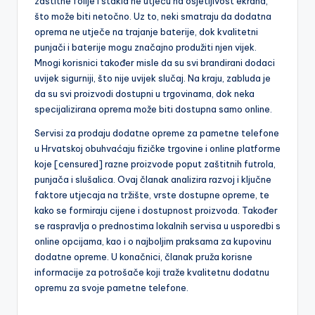
zaštitne folije i stakla ne utječu na osjetljivost ekrana,
što može biti netočno. Uz to, neki smatraju da dodatna
oprema ne utječe na trajanje baterije, dok kvalitetni
punjači i baterije mogu značajno produžiti njen vijek.
Mnogi korisnici također misle da su svi brandirani dodaci
uvijek sigurniji, što nije uvijek slučaj. Na kraju, zabluda je
da su svi proizvodi dostupni u trgovinama, dok neka
specijalizirana oprema može biti dostupna samo online.
Servisi za prodaju dodatne opreme za pametne telefone
u Hrvatskoj obuhvaćaju fizičke trgovine i online platforme
koje [censured] razne proizvode poput zaštitnih futrola,
punjača i slušalica. Ovaj članak analizira razvoj i ključne
faktore utjecaja na tržište, vrste dostupne opreme, te
kako se formiraju cijene i dostupnost proizvoda. Također
se raspravlja o prednostima lokalnih servisa u usporedbi s
online opcijama, kao i o najboljim praksama za kupovinu
dodatne opreme. U konačnici, članak pruža korisne
informacije za potrošače koji traže kvalitetnu dodatnu
opremu za svoje pametne telefone.