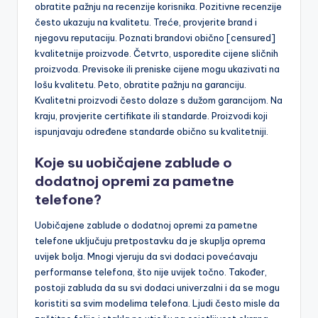
obratite pažnju na recenzije korisnika. Pozitivne recenzije
često ukazuju na kvalitetu. Treće, provjerite brand i
njegovu reputaciju. Poznati brandovi obično [censured]
kvalitetnije proizvode. Četvrto, usporedite cijene sličnih
proizvoda. Previsoke ili preniske cijene mogu ukazivati na
lošu kvalitetu. Peto, obratite pažnju na garanciju.
Kvalitetni proizvodi često dolaze s dužom garancijom. Na
kraju, provjerite certifikate ili standarde. Proizvodi koji
ispunjavaju određene standarde obično su kvalitetniji.
Koje su uobičajene zablude o
dodatnoj opremi za pametne
telefone?
Uobičajene zablude o dodatnoj opremi za pametne
telefone uključuju pretpostavku da je skuplja oprema
uvijek bolja. Mnogi vjeruju da svi dodaci povećavaju
performanse telefona, što nije uvijek točno. Također,
postoji zabluda da su svi dodaci univerzalni i da se mogu
koristiti sa svim modelima telefona. Ljudi često misle da