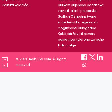
Politika kolačića
prilikom prijenosa podataka:
savjeti, alati i preporuke
Sailfish OS: jedinstvene
karakteristike, sigurnost i
mogućnosti prilagodbe
Kako održavati kameru
pametnog telefona za bolje
fotografije
© 2026 mob385.com. All rights
A+
reserved.
A–