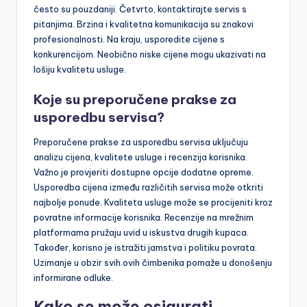
često su pouzdaniji. Četvrto, kontaktirajte servis s
pitanjima. Brzina i kvalitetna komunikacija su znakovi
profesionalnosti. Na kraju, usporedite cijene s
konkurencijom. Neobično niske cijene mogu ukazivati na
lošiju kvalitetu usluge.
Koje su preporučene prakse za
usporedbu servisa?
Preporučene prakse za usporedbu servisa uključuju
analizu cijena, kvalitete usluge i recenzija korisnika.
Važno je provjeriti dostupne opcije dodatne opreme.
Usporedba cijena između različitih servisa može otkriti
najbolje ponude. Kvaliteta usluge može se procijeniti kroz
povratne informacije korisnika. Recenzije na mrežnim
platformama pružaju uvid u iskustva drugih kupaca.
Također, korisno je istražiti jamstva i politiku povrata.
Uzimanje u obzir svih ovih čimbenika pomaže u donošenju
informirane odluke.
Kako se može osigurati