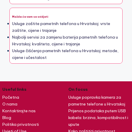
Možda će vam se svidjeti
Usluge zaštite pametnih telefona u Hrvatskoj: vrste
zaštite, cijene i trajanje
Najbolji servisi za zamjenu baterija pametnih telefona u
Hrvatskoj: kvaliteta, cijene i trajanje
Usluge čišćenja pametnih telefona u Hrvatskoj: metode,
cijene i učestalost
Useful links
On focus
Početna
Usluge popravka kamera za
O nama
pametne telefone u Hrvatskoj
Kontaktirajte nas
Prijenos podataka putem USB
Blog
kabela: brzina, kompatibilnost i
Politika privatnosti
upute
Uvjeti of Use
Kako zaštititi privatnost