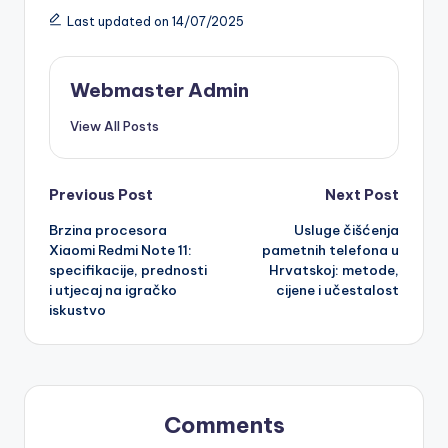
Last updated on 14/07/2025
Webmaster Admin
View All Posts
Post
Previous Post
Next Post
Brzina procesora
Usluge čišćenja
navigation
Xiaomi Redmi Note 11:
pametnih telefona u
specifikacije, prednosti
Hrvatskoj: metode,
i utjecaj na igračko
cijene i učestalost
iskustvo
Comments