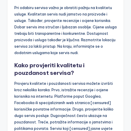
Pri odabiru servisa važno je obratiti pažnju na kvalitetu
usluge. Kvalitetan servis nudi jamstvo na proizvode i
usluge. Također, provjerite recenzije i ocjene korisnika.
Dobar servis ima stručan i ljubazan osoblje. Cijene usluga
trebaju biti transparentne i konkurentne. Dostupnost
proizvoda i usluga također je ključna. Razmotrite lokaciju
servisa za lakši pristup. Na kraju, informirajte se o
dodatnim uslugama koje servis nudi.
Kako provjeriti kvalitetu i
pouzdanost servisa?
Provjeru kvalitete i pouzdanosti servisa možete izvršiti
kroz nekoliko koraka. Prvo, istražite recenzije i ocjene
korisnika na internetu. Platforme poput Googlea,
Facebooka ili specijaliziranih web stranica [censured]
korisničke povratne informacije. Drugo, provjerite koliko
dugo servis posluje. Dugovječnost često ukazuje na
pouzdanost. Treće, potražite informacije o jamstvima i
politikama povrata. Servisi koji [censured] jasne uvjete