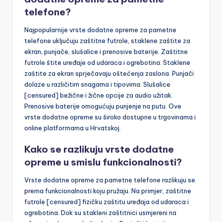
telefone?
Najpopularnije vrste dodatne opreme za pametne
telefone uključuju zaštitne futrole, staklene zaštite za
ekran, punjače, slušalice i prenosive baterije. Zaštitne
futrole štite uređaje od udaraca i ogrebotina. Staklene
zaštite za ekran sprječavaju oštećenja zaslona. Punjači
dolaze u različitim snagama i tipovima. Slušalice
[censured] bežične i žične opcije za audio užitak.
Prenosive baterije omogućuju punjenje na putu. Ove
vrste dodatne opreme su široko dostupne u trgovinama i
online platformama u Hrvatskoj.
Kako se razlikuju vrste dodatne
opreme u smislu funkcionalnosti?
Vrste dodatne opreme za pametne telefone razlikuju se
prema funkcionalnosti koju pružaju. Na primjer, zaštitne
futrole [censured] fizičku zaštitu uređaja od udaraca i
ogrebotina. Dok su stakleni zaštitnici usmjereni na