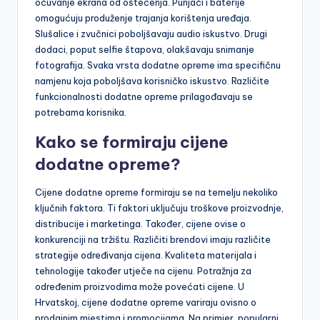
očuvanje ekrana od oštećenja. Punjači i baterije
omogućuju produženje trajanja korištenja uređaja.
Slušalice i zvučnici poboljšavaju audio iskustvo. Drugi
dodaci, poput selfie štapova, olakšavaju snimanje
fotografija. Svaka vrsta dodatne opreme ima specifičnu
namjenu koja poboljšava korisničko iskustvo. Različite
funkcionalnosti dodatne opreme prilagođavaju se
potrebama korisnika.
Kako se formiraju cijene
dodatne opreme?
Cijene dodatne opreme formiraju se na temelju nekoliko
ključnih faktora. Ti faktori uključuju troškove proizvodnje,
distribucije i marketinga. Također, cijene ovise o
konkurenciji na tržištu. Različiti brendovi imaju različite
strategije određivanja cijena. Kvaliteta materijala i
tehnologije također utječe na cijenu. Potražnja za
određenim proizvodima može povećati cijene. U
Hrvatskoj, cijene dodatne opreme variraju ovisno o
prodajnim mjestima i promocijama. Na primjer, popularni