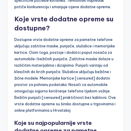
specifične potrebe korisnika. Tehnološki napredak
potiče konkurenciju i smanjuje cijene dodatne opreme.
Koje vrste dodatne opreme su
dostupne?
Dostupne vrste dodatne opreme za pametne telefone
uključuju zaštitne maske, punjače, slušalice i memorijske
kartice. Osim toga, postoje i dodatci poput nosača za
automobile i bežičnih punjača. Zaštitne maske dolaze u
različitim materijalima i dizajnima. Punjači variraju od
klasičnih do brzih punjača. Slušalice uključuju bežične i
žične modele. Memorijske kartice [censured] dodatni
prostor za pohranu podataka. Nosači za automobile
omogućuju sigurno korištenje telefona tijekom vožnje.
Bežični punjači [censured] praktičnost bez kablova. Ove
vrste dodatne opreme su široko dostupne u trgovinama i
online platformama u Hrvatskoj.
Koje su najpopularnije vrste
dodatne opreme za pametne