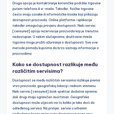
Druga opcija je kontaktiranje korisničke podrške trgovine
putem telefona ili e-maila. Također, fizičke trgovine
često imaju oznake ili informatičke kioske koji prikazuju
dostupnost proizvoda. Online platforme i aplikacije
također omogućuju provjeru dostupnosti. Neki servisi
[censured] opciju rezervacije proizvoda koji je trenutno
nedostupan. U nekim slučajevima, društvene mreže
trgovina mogu pružiti ažuriranja o dostupnosti. Sve ove
metode pomažu kupcima da brzo saznaju informacije o
proizvodima.
Kako se dostupnost razlikuje među
različitim servisima?
Dostupnost se među različitim servisima razlikuje prema
vrsti proizvoda, geografskoj lokaciji i radnom vremenu.
Neki servisi [censured] širok spektar dodatne opreme,
dok drugi imaju ograničen asortiman. Geografska
dostupnost može utjecati na to koliko je lako doći do
određenog servisa. Na primjer, servisi u urbanim
područjima često imaju veću dostupnost nego oni u