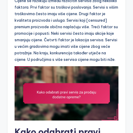
Cijene se razlikuju između različitih servisa zbog nekoliko
faktora. Prvi faktor su troškovi poslovanja. Servisi s višim
troškovima često imaju više cijene. Drugi faktor je
kvaliteta proizvoda i usluga. Servisi koji [censured]
premium proizvode obično naplaćuju više. Treći faktor su
promocije i popusti. Neki servisi često imaju akcije koje
smanjuju cijene. Četvrti faktor je lokacija servisa. Servisi
u većim gradovima mogu imati više cijene zbog veće
potražnje. Na kraju, konkurencija također utječe na
cijene. U područjima s više servisa cijene mogu biti niže.
Kako odabrati pravi