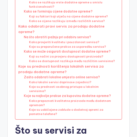
Kako se razlikuju vrste dodatne opreme u smislu
funkcionalnosti?
Kako se formiraju cijene dodatne opreme?
Koji su faktori koji utječu na cijene dodatne opreme?
Kako se cijene razlikuju između različitih servisa?
Kako odabrati pravi servis za prodaju dodatne
opreme?
Na što obratiti pažnju pri odabiru servisa?
Kako provjeriti kvalitetu i pouzdanost servisa?
Koje su preporučene prakse za usporedbu servisa?
Kako se može osigurati dostupnost dodatne opreme?
Koji su načini za provjeru dostupnosti proizvoda?
Kako se dostupnost razlikuje među različitim servisima?
Koje su prednosti korištenja lokalnih servisa za
prodaju dodatne opreme?
Zašto odabrati lokalne umjesto online servisa?
Kako lokalni servisi doprinose zajednici?
Koje su prednosti osobnog pristupa u lokalnim
servisima?
Koje su najbolje prakse za kupovinu dodatne opreme?
Kako prepoznati kvalitetne proizvode među dodatnom
opremom?
Koje su uobičajene zablude o dodatnoj opremi za
pametne telefone?
Što su servisi za