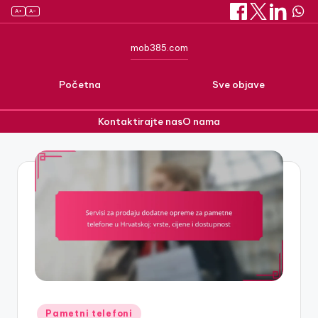
A+
A–
mob385.com
Početna
Sve objave
Kontaktirajte nas
O nama
Skip
to
content
Posted
Pametni telefoni