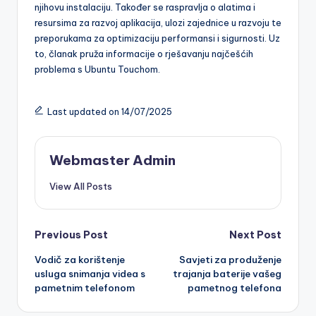
njihovu instalaciju. Također se raspravlja o alatima i
resursima za razvoj aplikacija, ulozi zajednice u razvoju te
preporukama za optimizaciju performansi i sigurnosti. Uz
to, članak pruža informacije o rješavanju najčešćih
problema s Ubuntu Touchom.
Last updated on 14/07/2025
Webmaster Admin
View All Posts
Post
Previous Post
Next Post
Vodič za korištenje
Savjeti za produženje
navigation
usluga snimanja videa s
trajanja baterije vašeg
pametnim telefonom
pametnog telefona