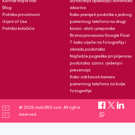
Kontaktirajte nas
učitavanja aplikacija i korisničko
Blog
iskustvo
Politika privatnosti
Kako prenijeti podatke s jednog
Uvjeti of Use
pametnog telefona na drugi:
Politika kolačića
koraci, alati i preporuke
Brzina procesora Google Pixel
7: kako utječe na fotografiju i
obradu podataka
Najčešće pogreške pri prijenosu
podataka: uzroci, rješenja i
prevencija
Kako održavati kameru
pametnog telefona za bolje
fotografije
© 2026 mob385.com. All rights
A+
reserved.
A–