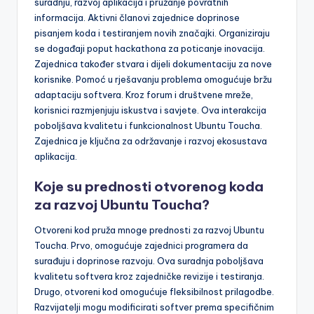
suradnju, razvoj aplikacija i pružanje povratnih
informacija. Aktivni članovi zajednice doprinose
pisanjem koda i testiranjem novih značajki. Organiziraju
se događaji poput hackathona za poticanje inovacija.
Zajednica također stvara i dijeli dokumentaciju za nove
korisnike. Pomoć u rješavanju problema omogućuje bržu
adaptaciju softvera. Kroz forum i društvene mreže,
korisnici razmjenjuju iskustva i savjete. Ova interakcija
poboljšava kvalitetu i funkcionalnost Ubuntu Toucha.
Zajednica je ključna za održavanje i razvoj ekosustava
aplikacija.
Koje su prednosti otvorenog koda
za razvoj Ubuntu Toucha?
Otvoreni kod pruža mnoge prednosti za razvoj Ubuntu
Toucha. Prvo, omogućuje zajednici programera da
surađuju i doprinose razvoju. Ova suradnja poboljšava
kvalitetu softvera kroz zajedničke revizije i testiranja.
Drugo, otvoreni kod omogućuje fleksibilnost prilagodbe.
Razvijatelji mogu modificirati softver prema specifičnim