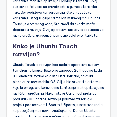
korištenje mobilnih aplikacija i pristup internetu. Ovaj
sustav se fokusira na privatnost i sigurnost korisnika.
Također podržava konvergenciju, što omogućava
korištenje istog sučelja na različitim uređajima. Ubuntu
Touch je otvorenog koda, što znači da svatko može
doprinijeti razvoju. Ovaj operativni sustav je dostupan za
razne uređaje, uključujući pametne telefone i tablete.
Kako je Ubuntu Touch
razvijen?
Ubuntu Touch je razvijen kao mobilni operativni sustav
temeljen na Linuxu. Razvoj je započeo 2011. godine kada
je Canonical, tvrtka koja stoji iza Ubuntua, najavila
planove za novi mobilni OS. Cilj je bio stvoriti platformu
koja bi omogućila korisnicima korištenje istih aplikacija na
različitim uređajima. Nakon što je Canonical prekinuo
podršku 2017. godine, razvoj je preuzeo zajednički
projekt pod nazivom UBports. UBports je nastavio raditi
na poboljšanjima i novim značajkama. Danas Ubuntu
Touch podržava razne uređaje i omogućava korisnicima