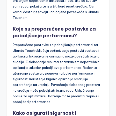
brisanjem nepotrebnih datoteka. Peto, ako se sustav
zamrzava, pokušajte izvršiti hard reset uređaja. Ovi
koraci često rješavaju uobičajene poteškoće s Ubuntu
Touchom.
Koje su preporučene postavke za
poboljšanje performansi?
Preporučene postavke za poboljšanje performansi na
Ubuntu Touch uključuju optimizaciju postavki sustava i
aplikacija. Isključivanje animacija može povećati brzinu
sučelja. Oslobađanje resursa zatvaranjem nepotrebnih
aplikacija također poboljšava performanse. Redovito
ažuriranje sustava osigurava najbolje performanse i
sigurnost. Korištenje laganih aplikacija smanjuje
opterećenje na uređaju. Povećanje slobodnog prostora
na uređaju može poboljšati brzinu rada. Uključivanje
opcije za optimizaciju baterije može produžiti trajanje i
poboljšati performanse.
Kako osigurati sigurnost i