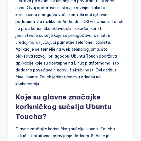
sustava po svom fokusiranju na privatnost i otvoreni
izvor. Ovaj operativni sustav je razvijen kako bi
korisnicima omogućio veću kontrolu nad njihovim
podacima. Za razliku od Androida i iOS-a, Ubuntu Touch
ne prati korisničke aktivnosti. Također, koristi
jedinstveno sučelje koje se prilagođava različitim
uređajima, uključujući pametne telefone i tablete.
Aplikacije se temelje na web tehnologijama, što
olakšava razvoj i prilagodbu. Ubuntu Touch podržava
aplikacije koje su dostupne na Linux platformama, što
dodatno povećava njegovu fleksibilnost. Ovi atributi
čine Ubuntu Touch jedinstvenim u odnosu na
konkurenciju.
Koje su glavne značajke
korisničkog sučelja Ubuntu
Toucha?
Glavne značajke korisničkog sučelja Ubuntu Toucha
uključuju intuitivno upravljanje dodirom. Sučelje je