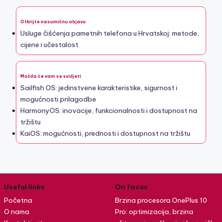
Otkrijte nasumičnu objavu
Usluge čišćenja pametnih telefona u Hrvatskoj: metode,
cijene i učestalost
Možda će vam se svidjeti
Sailfish OS: jedinstvene karakteristike, sigurnost i
mogućnosti prilagodbe
HarmonyOS: inovacije, funkcionalnosti i dostupnost na
tržištu
KaiOS: mogućnosti, prednosti i dostupnost na tržištu
Useful links
On focus
Početna
Brzina procesora OnePlus 10
O nama
Pro: optimizacija, brzina