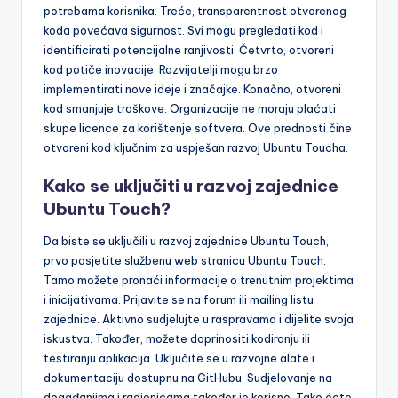
potrebama korisnika. Treće, transparentnost otvorenog
koda povećava sigurnost. Svi mogu pregledati kod i
identificirati potencijalne ranjivosti. Četvrto, otvoreni
kod potiče inovacije. Razvijatelji mogu brzo
implementirati nove ideje i značajke. Konačno, otvoreni
kod smanjuje troškove. Organizacije ne moraju plaćati
skupe licence za korištenje softvera. Ove prednosti čine
otvoreni kod ključnim za uspješan razvoj Ubuntu Toucha.
Kako se uključiti u razvoj zajednice
Ubuntu Touch?
Da biste se uključili u razvoj zajednice Ubuntu Touch,
prvo posjetite službenu web stranicu Ubuntu Touch.
Tamo možete pronaći informacije o trenutnim projektima
i inicijativama. Prijavite se na forum ili mailing listu
zajednice. Aktivno sudjelujte u raspravama i dijelite svoja
iskustva. Također, možete doprinositi kodiranju ili
testiranju aplikacija. Uključite se u razvojne alate i
dokumentaciju dostupnu na GitHubu. Sudjelovanje na
događanjima i radionicama također je korisno. Tako ćete