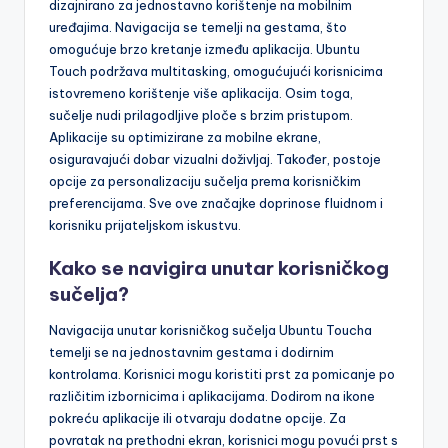
dizajnirano za jednostavno korištenje na mobilnim
uređajima. Navigacija se temelji na gestama, što
omogućuje brzo kretanje između aplikacija. Ubuntu
Touch podržava multitasking, omogućujući korisnicima
istovremeno korištenje više aplikacija. Osim toga,
sučelje nudi prilagodljive ploče s brzim pristupom.
Aplikacije su optimizirane za mobilne ekrane,
osiguravajući dobar vizualni doživljaj. Također, postoje
opcije za personalizaciju sučelja prema korisničkim
preferencijama. Sve ove značajke doprinose fluidnom i
korisniku prijateljskom iskustvu.
Kako se navigira unutar korisničkog
sučelja?
Navigacija unutar korisničkog sučelja Ubuntu Toucha
temelji se na jednostavnim gestama i dodirnim
kontrolama. Korisnici mogu koristiti prst za pomicanje po
različitim izbornicima i aplikacijama. Dodirom na ikone
pokreću aplikacije ili otvaraju dodatne opcije. Za
povratak na prethodni ekran, korisnici mogu povući prst s