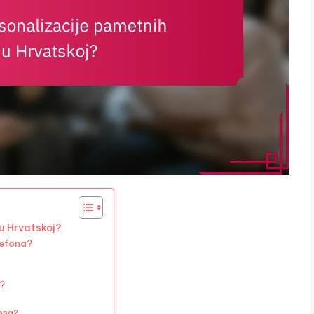
u Hrvatskoj?
lefona?
j?
fona?