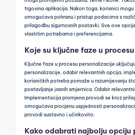
mogu promijeniti pozadinu, teme i ikone. Takođ
trgovina aplikacija. Nakon toga, korisnici mogu
omogućava pohranu i pristup podacima s različit
prilagodbu sigurnosnih postavki. Sve ove opcij
vlastitim potrebama i preferencijama.
Koje su ključne faze u procesu
Ključne faze u procesu personalizacije uključuju
personalizacije, odabir relevantnih opcija, imp
korisničkih potreba pomaže u razumijevanju što
postavljanje jasnih smjernica. Odabir relevantnih
Implementacija promjena provodi se kroz prilag
omogućava procjenu uspješnosti personalizacij
provodi sustavno i učinkovito.
Kako odabrati najbolju opciju 