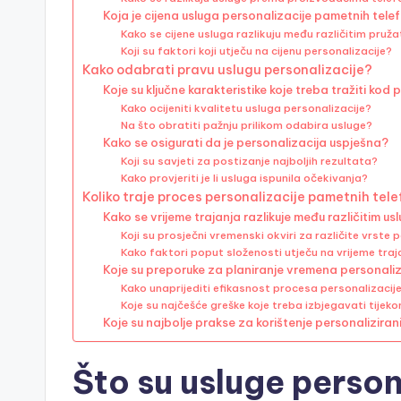
Koja je cijena usluga personalizacije pametnih tel
Kako se cijene usluga razlikuju među različitim pruža
Koji su faktori koji utječu na cijenu personalizacije?
Kako odabrati pravu uslugu personalizacije?
Koje su ključne karakteristike koje treba tražiti kod 
Kako ocijeniti kvalitetu usluga personalizacije?
Na što obratiti pažnju prilikom odabira usluge?
Kako se osigurati da je personalizacija uspješna?
Koji su savjeti za postizanje najboljih rezultata?
Kako provjeriti je li usluga ispunila očekivanja?
Koliko traje proces personalizacije pametnih tel
Kako se vrijeme trajanja razlikuje među različitim u
Koji su prosječni vremenski okviri za različite vrste 
Kako faktori poput složenosti utječu na vrijeme traj
Koje su preporuke za planiranje vremena personaliz
Kako unaprijediti efikasnost procesa personalizacij
Koje su najčešće greške koje treba izbjegavati tijek
Koje su najbolje prakse za korištenje personalizira
Što su usluge perso