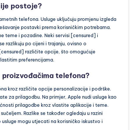
ije postoje?
pametnih telefona. Usluge uključuju promjenu izgleda
podešavanje postavki prema korisničkim potrebama.
e teme i pozadine. Neki servisi [censured] i
se razlikuju po cijeni i trajanju, ovisno o
i [censured] različite opcije, što omogućuje
lastitim preferencijama.
a proizvođačima telefona?
a kroz različite opcije personalizacije i podrške.
ate za prilagodbu. Na primjer, Apple nudi usluge kao
osti prilagodbe kroz vlastite aplikacije i teme.
 sučeljem. Razlike se također ogledaju u razini
e usluge mogu utjecati na korisničko iskustvo i