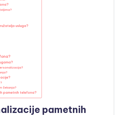
efona?
teljima?
pružatelja usluga?
efona?
slugama?
personalizacija?
anja?
acije?
e?
om čekanja?
nih pametnih telefona?
nalizacije pametnih