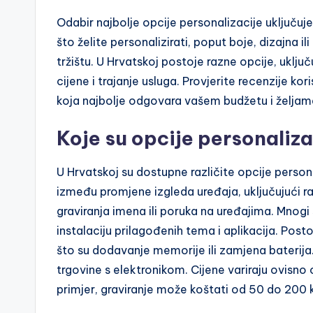
Odabir najbolje opcije personalizacije uključuje 
što želite personalizirati, poput boje, dizajna i
tržištu. U Hrvatskoj postoje razne opcije, uklju
cijene i trajanje usluga. Provjerite recenzije kor
koja najbolje odgovara vašem budžetu i željam
Koje su opcije personaliz
U Hrvatskoj su dostupne različite opcije person
između promjene izgleda uređaja, uključujući ra
graviranja imena ili poruka na uređajima. Mnogi 
instalaciju prilagođenih tema i aplikacija. Pos
što su dodavanje memorije ili zamjena baterija.
trgovine s elektronikom. Cijene variraju ovisno 
primjer, graviranje može koštati od 50 do 200 