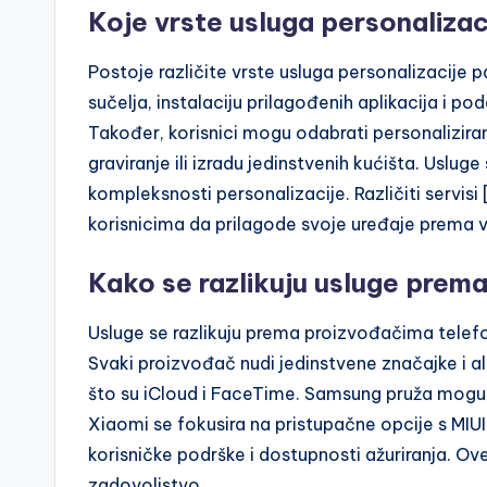
Koje vrste usluga personalizac
Postoje različite vrste usluga personalizacije 
sučelja, instalaciju prilagođenih aplikacija i 
Također, korisnici mogu odabrati personaliziran
graviranje ili izradu jedinstvenih kućišta. Usluge 
kompleksnosti personalizacije. Različiti servis
korisnicima da prilagode svoje uređaje prema v
Kako se razlikuju usluge prem
Usluge se razlikuju prema proizvođačima telefon
Svaki proizvođač nudi jedinstvene značajke i al
što su iCloud i FaceTime. Samsung pruža mogućn
Xiaomi se fokusira na pristupačne opcije s MIUI
korisničke podrške i dostupnosti ažuriranja. Ov
zadovoljstvo.