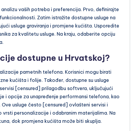
analizu vaših potreba i preferencija. Prvo, definirajte
li funkcionalnosti. Zatim istražite dostupne usluge na
čujući usluge graviranja i promjene kućišta. Usporedite
isnika za kvalitetu usluge. Na kraju, odaberite opciju
a.
acije dostupne u Hrvatskoj?
alizacije pametnih telefona. Korisnici mogu birati
zne kućišta i folije. Također, dostupne su usluge
servisi [censured] prilagodbu softvera, uključujući
toje i opcije za unapređenje performansi telefona, kao
 Ove usluge često [censured] ovlašteni servisi i
o vrsti personalizacije i odabranim materijalima. Na
kuna, dok promjena kućišta može biti skuplja.