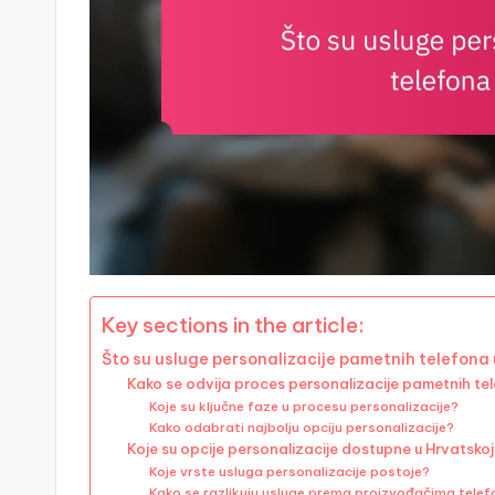
Key sections in the article:
Što su usluge personalizacije pametnih telefona 
Kako se odvija proces personalizacije pametnih te
Koje su ključne faze u procesu personalizacije?
Kako odabrati najbolju opciju personalizacije?
Koje su opcije personalizacije dostupne u Hrvatsko
Koje vrste usluga personalizacije postoje?
Kako se razlikuju usluge prema proizvođačima tele