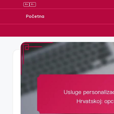
A+
A–
Početna
Skip
to
content