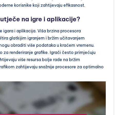
derne korisnike koji zahtijevaju efikasnost.
utječe na igre i aplikacije?
igara i aplikacija. Viša brzina procesora
ira glatkijim igranjem i bržim učitavanjem
a mogu obraditi više podataka u kraćem vremenu.
 za renderiranje grafike. Igrači često primjećuju
htijevaju više resursa bolje rade na bržim
rafikom zahtijevaju snažnije procesore za optimalno