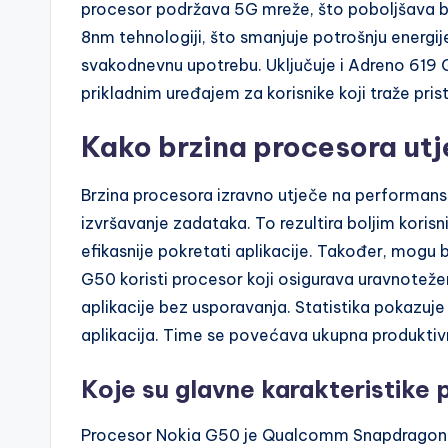
procesor podržava 5G mreže, što poboljšava brz
8nm tehnologiji, što smanjuje potrošnju energi
svakodnevnu upotrebu. Uključuje i Adreno 619 
prikladnim uređajem za korisnike koji traže p
Kako brzina procesora ut
Brzina procesora izravno utječe na performan
izvršavanje zadataka. To rezultira boljim kori
efikasnije pokretati aplikacije. Također, mogu 
G50 koristi procesor koji osigurava uravnotež
aplikacije bez usporavanja. Statistika pokazuje
aplikacija. Time se povećava ukupna produktivn
Koje su glavne karakteristike
Procesor Nokia G50 je Qualcomm Snapdragon 