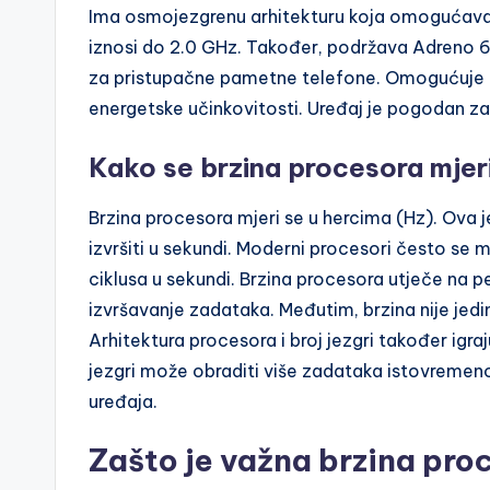
Ima osmojezgrenu arhitekturu koja omogućava 
iznosi do 2.0 GHz. Također, podržava Adreno 61
za pristupačne pametne telefone. Omogućuje 
energetske učinkovitosti. Uređaj je pogodan za
Kako se brzina procesora mjer
Brzina procesora mjeri se u hercima (Hz). Ova 
izvršiti u sekundi. Moderni procesori često se 
ciklusa u sekundi. Brzina procesora utječe na 
izvršavanje zadataka. Međutim, brzina nije jed
Arhitektura procesora i broj jezgri također igra
jezgri može obraditi više zadataka istovremeno
uređaja.
Zašto je važna brzina pr