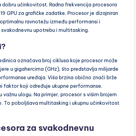
dobru učinkovitost. Radna frekvencija procesora
9 GPU za grafičke zadatke. Procesor je dizajniran
optimalnu ravnotežu između performansi i
 svakodnevnu upotrebu i multitasking.
i?
jedinica označava broj ciklusa koje procesor može
mjere u gigahercima (GHz), što predstavlja milijarde
performanse uređaja. Viša brzina obično znači brže
ini faktor koji određuje ukupne performanse.
ju važnu ulogu. Na primjer, procesor s višim brojem
. To poboljšava multitasking i ukupnu učinkovitost
ocesora za svakodnevnu