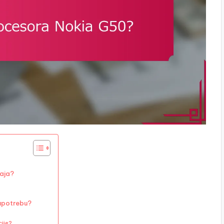
đaja?
upotrebu?
cije?