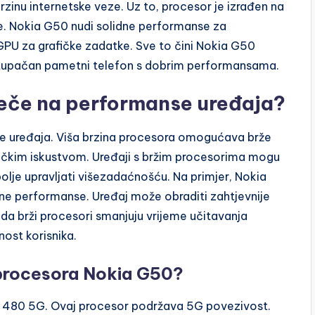
inu internetske veze. Uz to, procesor je izrađen na
je. Nokia G50 nudi solidne performanse za
GPU za grafičke zadatke. Sve to čini Nokia G50
ristupačan pametni telefon s dobrim performansama.
ječe na performanse uređaja?
se uređaja. Viša brzina procesora omogućava brže
sničkim iskustvom. Uređaji s bržim procesorima mogu
bolje upravljati višezadaćnošću. Na primjer, Nokia
ene performanse. Uređaj može obraditi zahtjevnije
 da brži procesori smanjuju vrijeme učitavanja
ost korisnika.
 procesora Nokia G50?
480 5G. Ovaj procesor podržava 5G povezivost.