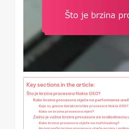
Key sections in the article:
Što je brzina procesora Nokia G50?
Kako brzina procesora utječe na performanse ure
Koje su glavne karakteristike procesora Nokia G50?
Kako se brzina procesora mjeri?
Zašto je važna brzina procesora za svakodnevnu 
Kako brzina procesora utječe na multitasking?
Na koji način brzina procesora utječe na igre i aplika