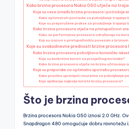
Kako brzina procesora Nokia G50 utječe na traja
Koje su veze između brzine procesora i potrošnje e
Kako optimizirati postavke za poboljšanje trajanja 
Koje su preporučene prakse za produženje trajanja b
Kako brzina procesora utječe na pristupačnost ur
Kako se performanse procesora odražavaju na koris
Koji su izazovi s pristupačnošću povezani s brzino
Koje su svakodnevne prednosti brzine procesora
Kako brzina procesora poboljšava korisničko iskus
Koje su konkretne koristi za prosječnog korisnika?
Kako brzina procesora utječe na brzinu učitavanja a
Koje su preporuke za optimalnu upotrebu procesor
Kako pravilno upravljati resursima za poboljšanje p
Koje aplikacije najbolje koriste brzinu procesora?
Što je brzina proce
Brzina procesora Nokia G50 iznosi 2.0 GHz. 
Snapdragon 480 omogućuje dobru ravnotežu izm