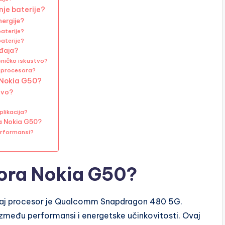
nje baterije?
nergije?
baterije?
aterije?
eđaja?
ničko iskustvo?
m procesora?
 Nokia G50?
tvo?
plikacija?
a Nokia G50?
erformansi?
sora Nokia G50?
Ovaj procesor je Qualcomm Snapdragon 480 5G.
eđu performansi i energetske učinkovitosti. Ovaj