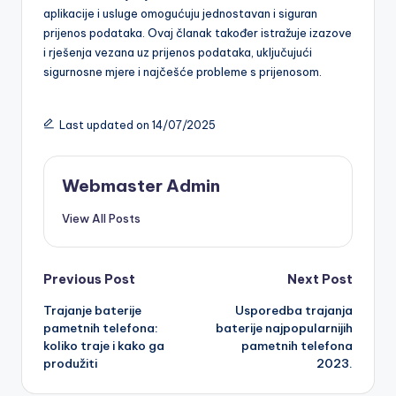
aplikacije i usluge omogućuju jednostavan i siguran
prijenos podataka. Ovaj članak također istražuje izazove
i rješenja vezana uz prijenos podataka, uključujući
sigurnosne mjere i najčešće probleme s prijenosom.
Last updated on 14/07/2025
Webmaster Admin
View All Posts
Post
Previous Post
Next Post
Trajanje baterije
Usporedba trajanja
navigation
pametnih telefona:
baterije najpopularnijih
koliko traje i kako ga
pametnih telefona
produžiti
2023.