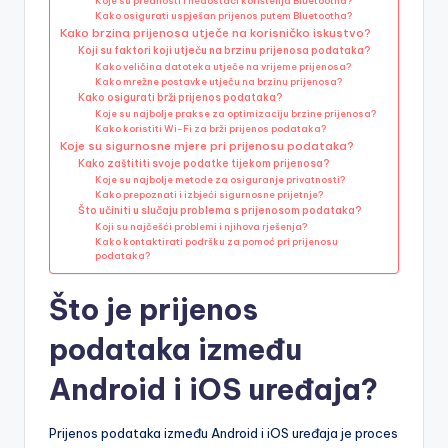
Koje su prednosti i nedostaci korištenja Bluetootha?
Kako osigurati uspješan prijenos putem Bluetootha?
Kako brzina prijenosa utječe na korisničko iskustvo?
Koji su faktori koji utječu na brzinu prijenosa podataka?
Kako veličina datoteka utječe na vrijeme prijenosa?
Kako mrežne postavke utječu na brzinu prijenosa?
Kako osigurati brži prijenos podataka?
Koje su najbolje prakse za optimizaciju brzine prijenosa?
Kako koristiti Wi-Fi za brži prijenos podataka?
Koje su sigurnosne mjere pri prijenosu podataka?
Kako zaštititi svoje podatke tijekom prijenosa?
Koje su najbolje metode za osiguranje privatnosti?
Kako prepoznati i izbjeći sigurnosne prijetnje?
Što učiniti u slučaju problema s prijenosom podataka?
Koji su najčešći problemi i njihova rješenja?
Kako kontaktirati podršku za pomoć pri prijenosu
podataka?
Što je prijenos
podataka između
Android i iOS uređaja?
Prijenos podataka između Android i iOS uređaja je proces