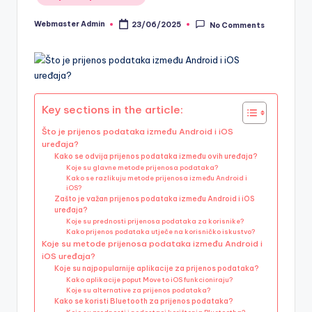
in
Webmaster Admin
23/06/2025
No Comments
Posted
by
Key sections in the article:
Što je prijenos podataka između Android i iOS
uređaja?
Kako se odvija prijenos podataka između ovih uređaja?
Koje su glavne metode prijenosa podataka?
Kako se razlikuju metode prijenosa između Android i
iOS?
Zašto je važan prijenos podataka između Android i iOS
uređaja?
Koje su prednosti prijenosa podataka za korisnike?
Kako prijenos podataka utječe na korisničko iskustvo?
Koje su metode prijenosa podataka između Android i
iOS uređaja?
Koje su najpopularnije aplikacije za prijenos podataka?
Kako aplikacije poput Move to iOS funkcioniraju?
Koje su alternative za prijenos podataka?
Kako se koristi Bluetooth za prijenos podataka?