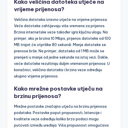
Kako veličina datoteka utječe na
vrijeme prijenosa?
Veličina datoteka izravno utječe na vrijeme prijenosa.
Veće datoteke zahtijevaju više vremena za prijenos.
Brzina internetske veze također igra ključnu ulogu. Na
primjer, ako je brzina 10 Mbps, prijenos datoteke od 100
MB trajat će otprilike 80 sekundi. Manje datoteke se
prenose brže. Na primjer, datoteka od 1 MB može se
prenijeti u manje od jedne sekunde na istoj vezi. Dakle,
veće datoteke rezultiraju duljim vremenom prijenosa. U
konačnici, veličina datoteka i brzina veze određuju
ukupno vrijeme prijenosa.
Kako mrežne postavke utječu na
brzinu prijenosa?
Mrežne postavke značajno utječu na brzinu prijenosa
podataka. Postavke poput propusnosti, latencije i
kvalitete veze određuju koliko brzo podaci mogu
putovati između uređaja. Viša propusnost omogućava