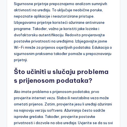
Sigurnosne prijetnje prepoznajemo analizom sumnjivih
aktivnosti na uređaju. To uključuje neobične poruke,
nepoznate aplikacije i neautorizirane pristupe.
Izbjegavamo prijetnje koristeći ažurirane antivirusne
programe. Također, važno je koristiti jake lozinke i
dvofaktorsku autentifikaciju. Redovito provjeravajte
postavke privatnosti na uređajima. Izbjegavajte javne
Wi-Fi mreže za prijenos osjetljivih podataka. Edukacija o
sigurnosnim praksama također pomaže u prepoznavanju
prijetnji.
Što učiniti u slučaju problema
s prijenosom podataka?
Ako imate problema s prijenosom podataka, prvo
provjerite internet vezu. Slaba ili nestabilna veza može
ometati prijenos. Zatim, provjerite jesu li uređaji ažurirani
na najnoviju verziju softvera. Ažuriranja često sadrže
ispravke grešaka. Također, provjerite postavke
privatnosti i dozvole na oba uređaja. Uvjerite se da su svi