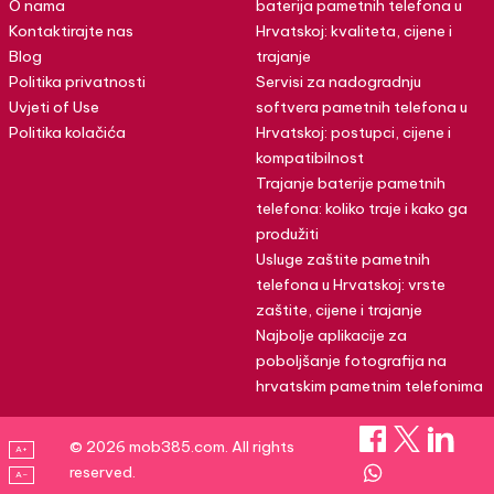
O nama
baterija pametnih telefona u
Kontaktirajte nas
Hrvatskoj: kvaliteta, cijene i
Blog
trajanje
Politika privatnosti
Servisi za nadogradnju
Uvjeti of Use
softvera pametnih telefona u
Politika kolačića
Hrvatskoj: postupci, cijene i
kompatibilnost
Trajanje baterije pametnih
telefona: koliko traje i kako ga
produžiti
Usluge zaštite pametnih
telefona u Hrvatskoj: vrste
zaštite, cijene i trajanje
Najbolje aplikacije za
poboljšanje fotografija na
hrvatskim pametnim telefonima
© 2026 mob385.com. All rights
A+
reserved.
A–