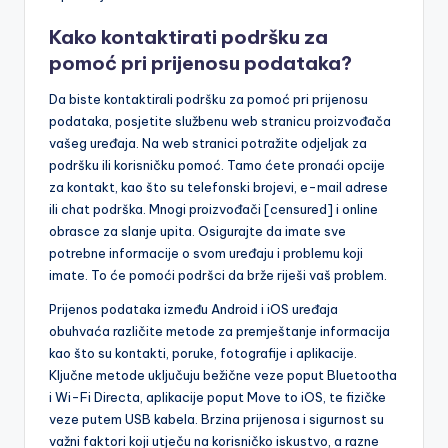
Kako kontaktirati podršku za
pomoć pri prijenosu podataka?
Da biste kontaktirali podršku za pomoć pri prijenosu
podataka, posjetite službenu web stranicu proizvođača
vašeg uređaja. Na web stranici potražite odjeljak za
podršku ili korisničku pomoć. Tamo ćete pronaći opcije
za kontakt, kao što su telefonski brojevi, e-mail adrese
ili chat podrška. Mnogi proizvođači [censured] i online
obrasce za slanje upita. Osigurajte da imate sve
potrebne informacije o svom uređaju i problemu koji
imate. To će pomoći podršci da brže riješi vaš problem.
Prijenos podataka između Android i iOS uređaja
obuhvaća različite metode za premještanje informacija
kao što su kontakti, poruke, fotografije i aplikacije.
Ključne metode uključuju bežične veze poput Bluetootha
i Wi-Fi Directa, aplikacije poput Move to iOS, te fizičke
veze putem USB kabela. Brzina prijenosa i sigurnost su
važni faktori koji utječu na korisničko iskustvo, a razne