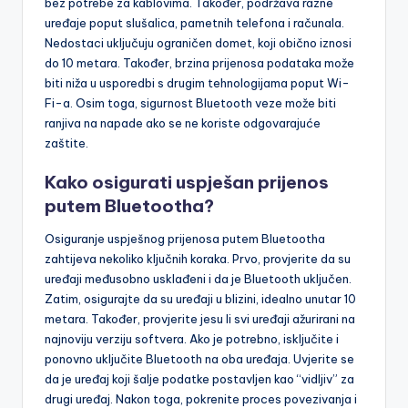
bez potrebe za kablovima. Također, podržava razne
uređaje poput slušalica, pametnih telefona i računala.
Nedostaci uključuju ograničen domet, koji obično iznosi
do 10 metara. Također, brzina prijenosa podataka može
biti niža u usporedbi s drugim tehnologijama poput Wi-
Fi-a. Osim toga, sigurnost Bluetooth veze može biti
ranjiva na napade ako se ne koriste odgovarajuće
zaštite.
Kako osigurati uspješan prijenos
putem Bluetootha?
Osiguranje uspješnog prijenosa putem Bluetootha
zahtijeva nekoliko ključnih koraka. Prvo, provjerite da su
uređaji međusobno usklađeni i da je Bluetooth uključen.
Zatim, osigurajte da su uređaji u blizini, idealno unutar 10
metara. Također, provjerite jesu li svi uređaji ažurirani na
najnoviju verziju softvera. Ako je potrebno, isključite i
ponovno uključite Bluetooth na oba uređaja. Uvjerite se
da je uređaj koji šalje podatke postavljen kao “vidljiv” za
drugi uređaj. Nakon toga, pokrenite proces povezivanja i