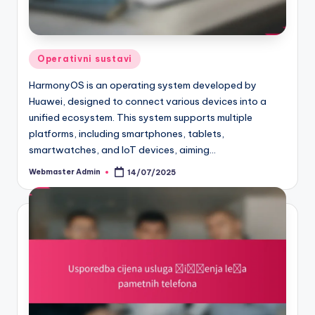
Posted
Operativni sustavi
in
HarmonyOS is an operating system developed by
Huawei, designed to connect various devices into a
unified ecosystem. This system supports multiple
platforms, including smartphones, tablets,
smartwatches, and IoT devices, aiming…
Webmaster Admin
14/07/2025
Posted
by