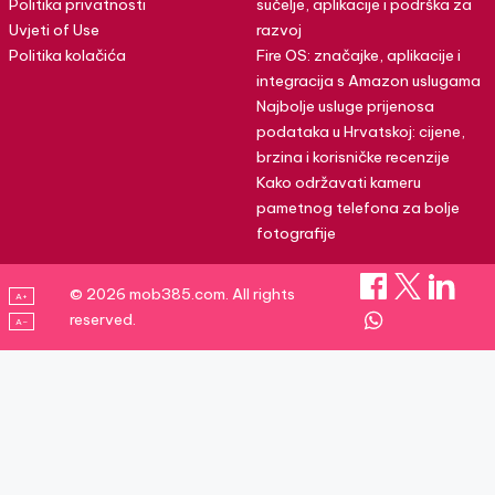
Politika privatnosti
sučelje, aplikacije i podrška za
Uvjeti of Use
razvoj
Politika kolačića
Fire OS: značajke, aplikacije i
integracija s Amazon uslugama
Najbolje usluge prijenosa
podataka u Hrvatskoj: cijene,
brzina i korisničke recenzije
Kako održavati kameru
pametnog telefona za bolje
fotografije
© 2026 mob385.com. All rights
A+
reserved.
A–