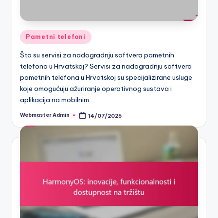
Posted
Pametni telefoni
in
Što su servisi za nadogradnju softvera pametnih
telefona u Hrvatskoj? Servisi za nadogradnju softvera
pametnih telefona u Hrvatskoj su specijalizirane usluge
koje omogućuju ažuriranje operativnog sustava i
aplikacija na mobilnim…
Webmaster Admin
14/07/2025
Posted
by