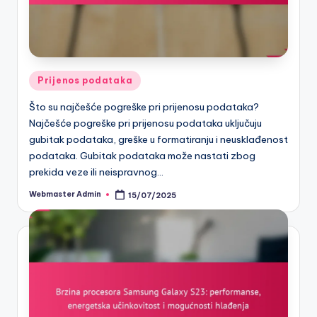
Posted
Prijenos podataka
in
Što su najčešće pogreške pri prijenosu podataka?
Najčešće pogreške pri prijenosu podataka uključuju
gubitak podataka, greške u formatiranju i neusklađenost
podataka. Gubitak podataka može nastati zbog
prekida veze ili neispravnog…
Webmaster Admin
15/07/2025
Posted
by