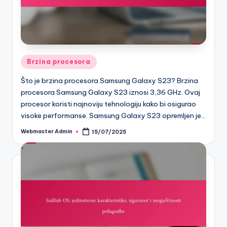
Posted
Brzina procesora
in
Što je brzina procesora Samsung Galaxy S23? Brzina
procesora Samsung Galaxy S23 iznosi 3,36 GHz. Ovaj
procesor koristi najnoviju tehnologiju kako bi osigurao
visoke performanse. Samsung Galaxy S23 opremljen je…
Webmaster Admin
15/07/2025
Posted
by