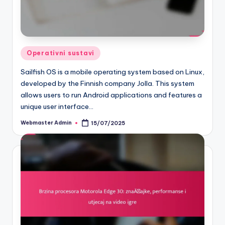
Posted
Operativni sustavi
in
Sailfish OS is a mobile operating system based on Linux,
developed by the Finnish company Jolla. This system
allows users to run Android applications and features a
unique user interface…
Webmaster Admin
15/07/2025
Posted
by