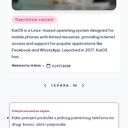
Posted
Operativni sustavi
in
KaiOS is a Linux-based operating system designed for
mobile phones with limited resources, providing internet
access and support for popular applications like
Facebook and WhatsApp. Launched in 2017, KaiOS
has…
Webmaster Admin
11/07/2025
Posted
by
Posts
1
2
3
4
5
6
…
10
PREVIOUS
NEXT
PAGE
PAGE
pagination
Otkrijte nasumičnu objavu
Kako prenijeti podatke s jednog pametnog telefona na
drugi: koraci, alati i preporuke