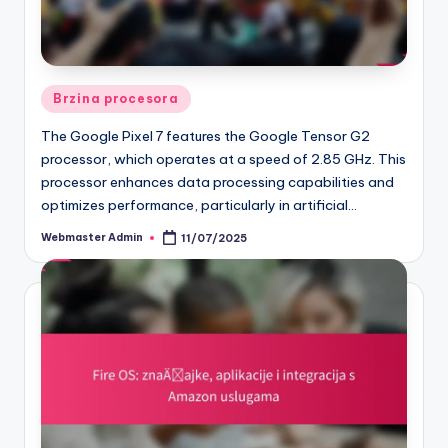
Posted
Brzina procesora
in
The Google Pixel 7 features the Google Tensor G2
processor, which operates at a speed of 2.85 GHz. This
processor enhances data processing capabilities and
optimizes performance, particularly in artificial…
Webmaster Admin
11/07/2025
Posted
by