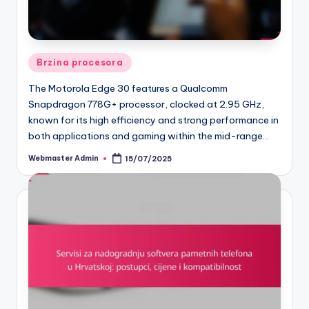
Posted
Brzina procesora
in
The Motorola Edge 30 features a Qualcomm
Snapdragon 778G+ processor, clocked at 2.95 GHz,
known for its high efficiency and strong performance in
both applications and gaming within the mid-range…
Webmaster Admin
15/07/2025
Posted
by