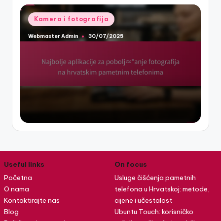
Posted
Kamera i fotografija
in
Webmaster Admin
30/07/2025
Posted
by
Useful links
On focus
Početna
Usluge čišćenja pametnih
O nama
telefona u Hrvatskoj: metode,
Kontaktirajte nas
cijene i učestalost
Blog
Ubuntu Touch: korisničko