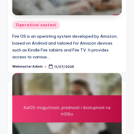
Posted
Operativni sustavi
in
Fire OS is an operating system developed by Amazon,
based on Android and tailored for Amazon devices
such as Kindle Fire tablets and Fire TV. It provides
access to various…
Webmaster Admin
11/07/2025
Posted
by