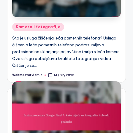
Posted
Kamera i fotografija
in
Što je usluga čišćenja leća pametnih telefona? Usluga
čišćenja leća pametnih telefona podrazumijeva
profesionalno uklanjanje prljavštine i mrlja s leća kamere.
Ova usluga poboljšava kvalitetu fotografija i videa.
Čišćenje se…
Webmaster Admin
14/07/2025
Posted
by