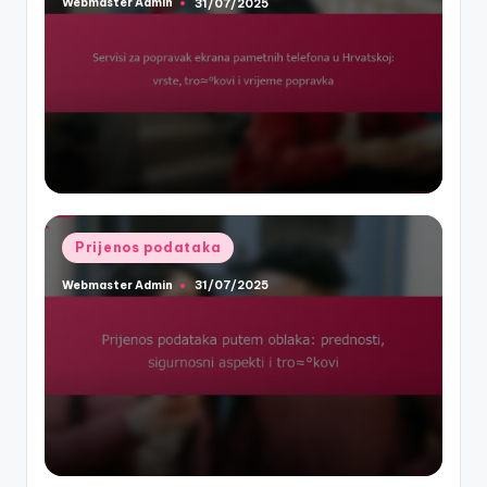
Webmaster Admin
31/07/2025
Posted
by
Posted
Prijenos podataka
in
Webmaster Admin
31/07/2025
Posted
by