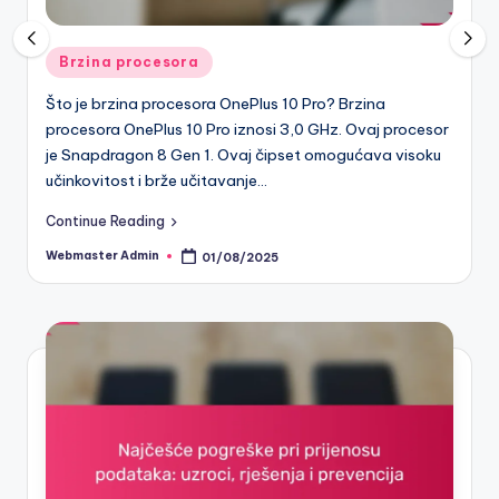
Posted
Brzina procesora
in
Što je brzina procesora OnePlus 10 Pro? Brzina
procesora OnePlus 10 Pro iznosi 3,0 GHz. Ovaj procesor
je Snapdragon 8 Gen 1. Ovaj čipset omogućava visoku
učinkovitost i brže učitavanje…
Continue Reading
Webmaster Admin
01/08/2025
Posted
by