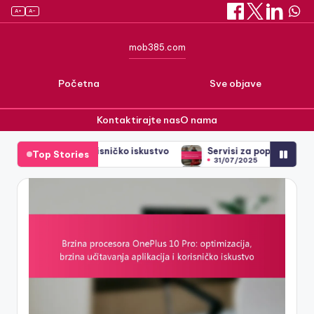
A+
A–
mob385.com
Početna
Sve objave
Kontaktirajte nas
O nama
a i korisničko iskustvo
Servisi za popravak ekrana pametnih t
Top Stories
Skip
31/07/2025
a i korisničko iskustvo
Servisi za popravak ekrana pametnih t
to
31/07/2025
content