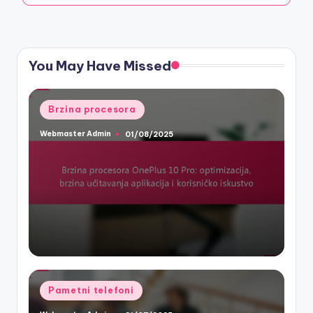
You May Have Missed
Posted
Brzina procesora
in
Webmaster Admin
01/08/2025
Posted
by
Posted
Pametni telefoni
in